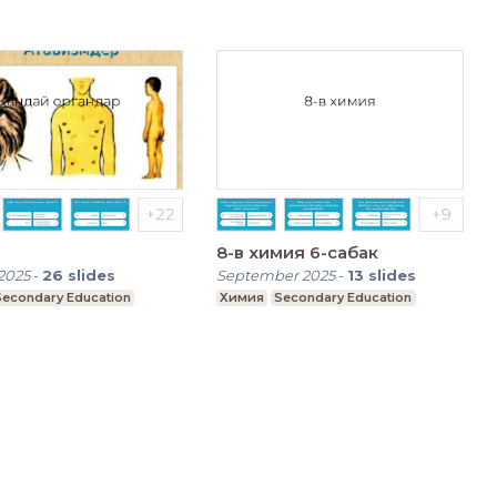
8-в химия 6-сабак
2025
-
26
slides
September 2025
-
13
slides
Secondary Education
Химия
Secondary Education