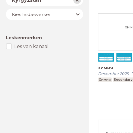
Kyrgyzstan
Lesbewerker
Kies lesbewerker
Leskenmerken
Les van kanaal
химия
December 2025
-
Химия
Secondary