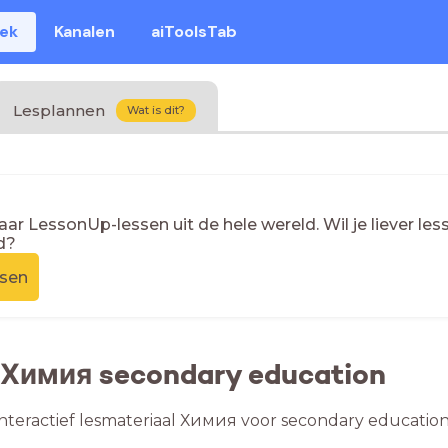
eek
Kanalen
aiToolsTab
Lesplannen
Wat is dit?
naar LessonUp-lessen uit de hele wereld. Wil je liever l
d?
ssen
n Химия secondary education
nteractief lesmateriaal Химия voor secondary education