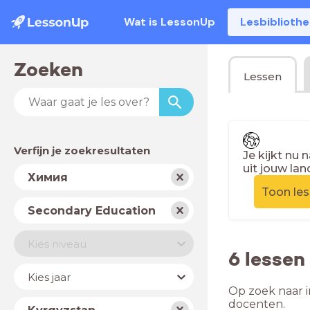
Wat is LessonUp
Lesbiblioth
Zoeken
Lessen
Verfijn je zoekresultaten
Je kijkt nu 
uit jouw lan
Vak
Химия
Toon le
Schooltype
Secondary Education
Niveau
Kies niveau
6 lesse
Jaar
Kies jaar
Op zoek naar i
Land
docenten.