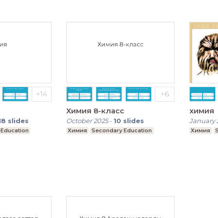
Химия 8-класс
химия
18
slides
October 2025
-
10
slides
January 
 Education
Химия
Secondary Education
Химия