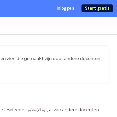
Inloggen
Start gratis
essen zien die gemaakt zijn door andere docenten
Op zoek naar interactief lesmateriaal التربية الإسلامية? Bekijk hier de online lesideeën التربية الإسلامية van andere docenten.