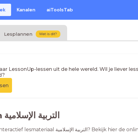
eek
Kanalen
aiToolsTab
Lesplannen
Wat is dit?
naar LessonUp-lessen uit de hele wereld. Wil je liever l
d?
ssen
31 lessen التربية الإسلامية