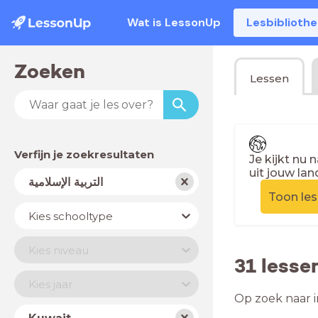
Wat is LessonUp
Lesbiblioth
Zoeken
Lessen
Verfijn je zoekresultaten
Je kijkt nu 
uit jouw lan
Vak
التربية الإسلامية
Toon le
Schooltype
Kies schooltype
Niveau
Kies niveau
Jaar
Kies jaar
Land