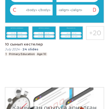
10 cынып кестелер
July 2024
-
24
slides
1
Primary Education
Age 10