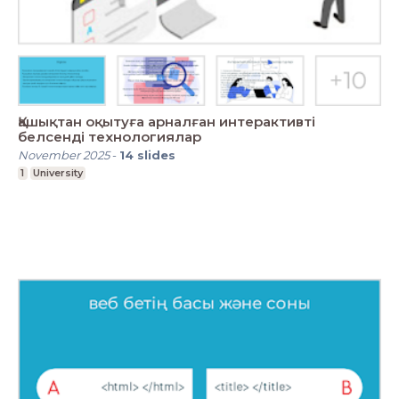
Қашықтан оқытуға арналған интерактивті
белсенді технологиялар
November 2025
-
14
slides
1
University