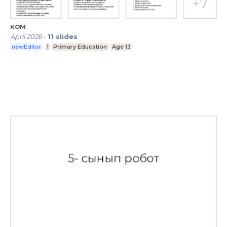
ком
April 2026
-
11
slides
newEditor
1
Primary Education
Age 13