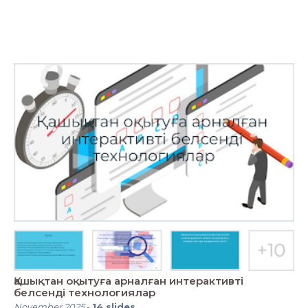
Қашықтан оқытуға арналған интерактивті
белсенді технологиялар
November 2025
-
14
slides