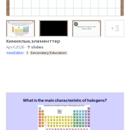
Химиялық элементтер
April 2026
-
7
slides
newEditor
1
Secondary Education