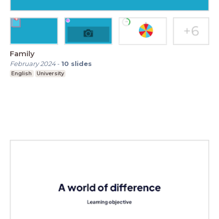
Family
February 2024
-
10
slides
English
University