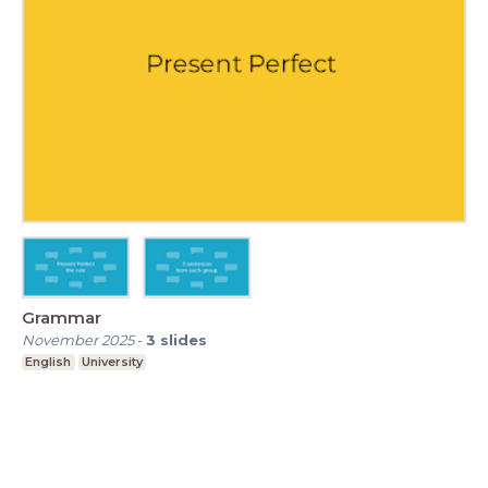
Grammar
November 2025
-
3
slides
English
University