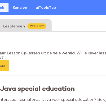
eek
Kanalen
aiToolsTab
Lesplannen
Wat is dit?
naar LessonUp-lessen uit de hele wereld. Wil je liever l
d?
ssen
 Java special education
nteractief lesmateriaal Java voor special education? Beki