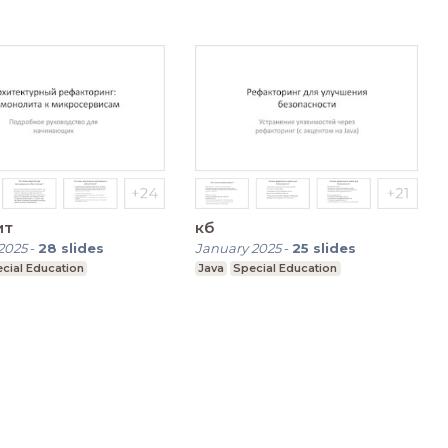
ит
кб
2025
-
28
slides
January 2025
-
25
slides
cial Education
Java
Special Education