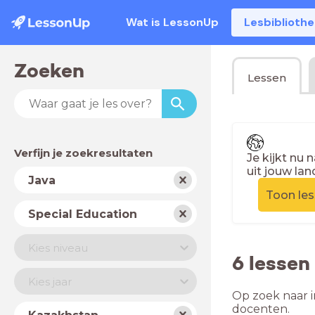
Wat is LessonUp
Lesbiblioth
Zoeken
Lessen
Verfijn je zoekresultaten
Je kijkt nu 
uit jouw lan
Vak
Java
Toon le
Schooltype
Special Education
Niveau
Kies niveau
6 lessen
Jaar
Kies jaar
Op zoek naar i
Land
docenten.