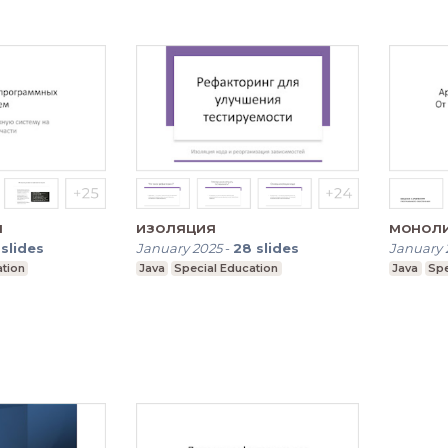
я
изоляция
монол
slides
January 2025
-
28
slides
January 
ation
Java
Special Education
Java
Spe