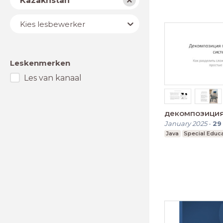
Kazakhstan
Lesbewerker
Kies lesbewerker
Leskenmerken
Les van kanaal
декомпозици
January 2025
-
29
Java
Special Educ