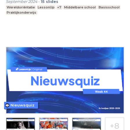
September 2024
-
15
slides
Wereldoriëntatie
LessonUp
+7
Middelbare school
Basisschool
Praktijkonderwijs
Nieuwsquiz