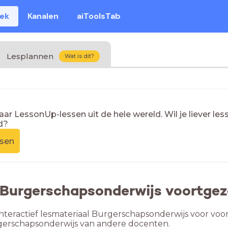
eek
Kanalen
aiToolsTab
Lesplannen
Wat is dit?
naar LessonUp-lessen uit de hele wereld. Wil je liever l
d?
ssen
 Burgerschapsonderwijs voortgeze
nteractief lesmateriaal Burgerschapsonderwijs voor voort
gerschapsonderwijs van andere docenten.