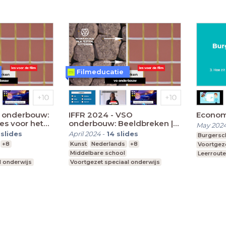
Filmeducatie
O onderbouw:
IFFR 2024 - VSO
Econom
es voor het
onderbouw: Beeldbreken |
May 202
les voor het filmbezoek
slides
April 2024
-
14
slides
Burgersc
+8
Kunst
Nederlands
+8
Voortgeze
Middelbare school
Leerroute
l onderwijs
Voortgezet speciaal onderwijs
vo, vwo
vmbo g, t, mavo, havo, vwo