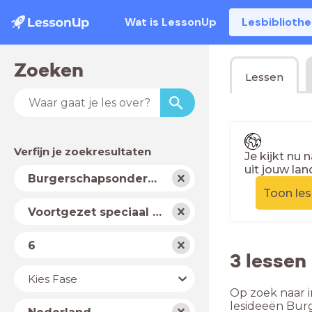
Wat is LessonUp
Lesbiblioth
Zoeken
Lessen
Verfijn je zoekresultaten
Je kijkt nu 
uit jouw lan
Vak
Burgerschapsonderwijs
Toon le
Schooltype
Voortgezet speciaal onderwijs
Niveau
6
3 lessen
Jaar
Kies Fase
Op zoek naar i
Land
lesideeën Bur