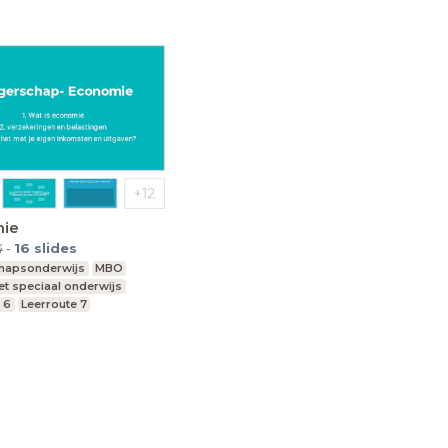
ie
4
-
16
slides
hapsonderwijs
MBO
t speciaal onderwijs
 6
Leerroute 7