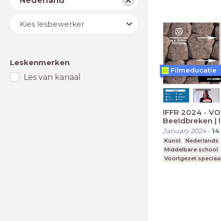
Nederland
Lesbewerker
Kies lesbewerker
Leskenmerken
Filmeducatie
Les van kanaal
IFFR 2024 - V
Beeldbreken | l
filmbezoek
January 2024
-
14
Kunst
Nederlands
Middelbare school
Voortgezet speciaa
vmbo g, t, mavo, ha