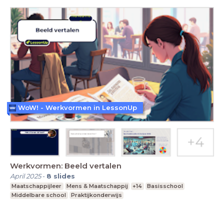
WoW! - Werkvormen in LessonUp
Werkvormen: Beeld vertalen
April 2025
-
8
slides
Maatschappijleer
Mens & Maatschappij
+14
Basisschool
Middelbare school
Praktijkonderwijs