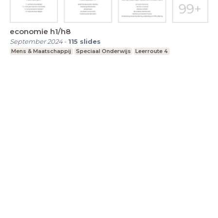
economie h1/h8
September 2024
-
115
slides
Mens & Maatschappij
Speciaal Onderwijs
Leerroute 4
LessonUp