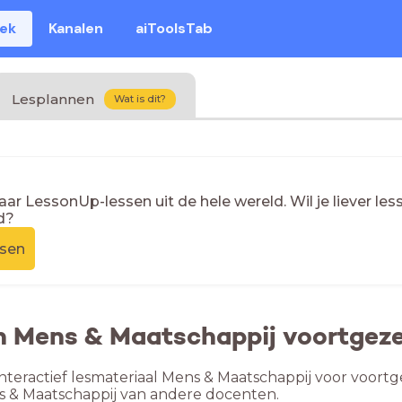
eek
Kanalen
aiToolsTab
Lesplannen
Wat is dit?
naar LessonUp-lessen uit de hele wereld. Wil je liever l
d?
ssen
n Mens & Maatschappij voortgeze
nteractief lesmateriaal Mens & Maatschappij voor voortge
s & Maatschappij van andere docenten.