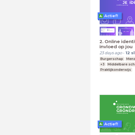
Actief!
2. Online identi
invloed op jou
23 days ago
-
12
s
Burgerschap
Mens
+3
Middelbare sch
Praktijkonderwijs
Actief!