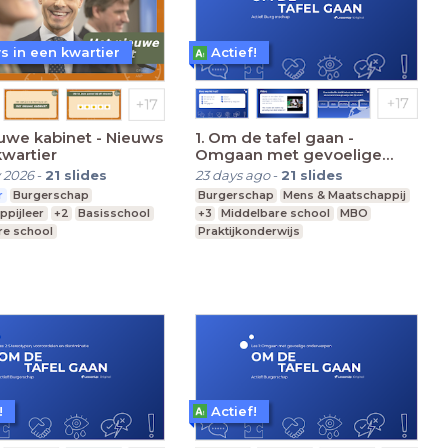
s in een kwartier
Actief!
uwe kabinet - Nieuws
1. Om de tafel gaan -
kwartier
Omgaan met gevoelige
onderwerpen
 2026
-
21
slides
23 days ago
-
21
slides
r
Burgerschap
Burgerschap
Mens & Maatschappij
ppijleer
+2
Basisschool
+3
Middelbare school
MBO
re school
Praktijkonderwijs
 Onderwijs
!
Actief!