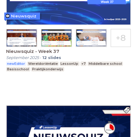
Nieuwsquiz
Nieuwsquiz - Week 37
September 2025
-
12
slides
newEditor
Wereldoriëntatie
LessonUp
+7
Middelbare school
Basisschool
Praktijkonderwijs