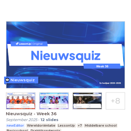
Nieuwsquiz
Nieuwsquiz - Week 36
September 2025
-
12
slides
newEditor
Wereldoriëntatie
LessonUp
+7
Middelbare school
Basisschool
Praktijkonderwijs