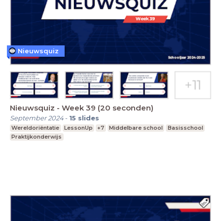
Nieuwsquiz
Nieuwsquiz - Week 39 (20 seconden)
September 2024
-
15
slides
Wereldoriëntatie
LessonUp
+7
Middelbare school
Basisschool
Praktijkonderwijs