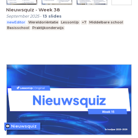
Nieuwsquiz - Week 38
September 2025
-
13
slides
newEditor
Wereldoriëntatie
LessonUp
+7
Middelbare school
Basisschool
Praktijkonderwijs
Nieuwsquiz