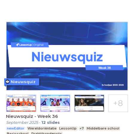
Nieuwsquiz
Nieuwsquiz - Week 36
September 2025
-
12
slides
newEditor
Wereldoriëntatie
LessonUp
+7
Middelbare school
Basisschool
Praktijkonderwijs