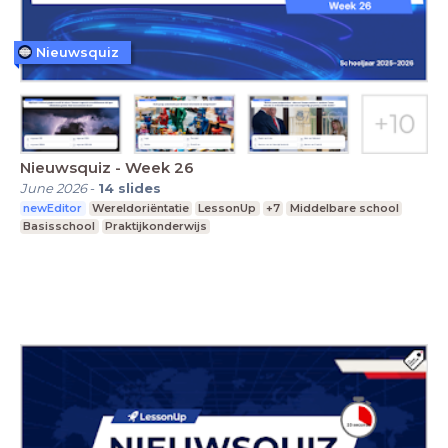
Nieuwsquiz
Nieuwsquiz - Week 26
June 2026
-
14
slides
newEditor
Wereldoriëntatie
LessonUp
+7
Middelbare school
Basisschool
Praktijkonderwijs