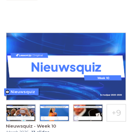
Nieuwsquiz
Nieuwsquiz - Week 10
March 2026
-
13
slides