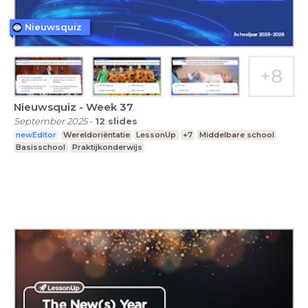
Nieuwsquiz
Nieuwsquiz - Week 37
September 2025
-
12
slides
newEditor
Wereldoriëntatie
LessonUp
+7
Middelbare school
Basisschool
Praktijkonderwijs