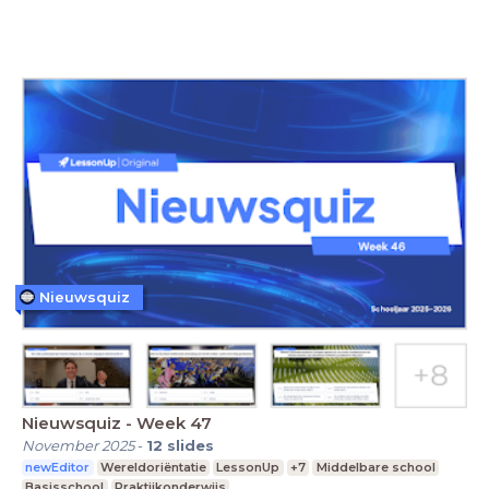
Nieuwsquiz
Nieuwsquiz - Week 47
November 2025
-
12
slides
newEditor
Wereldoriëntatie
LessonUp
+7
Middelbare school
Basisschool
Praktijkonderwijs