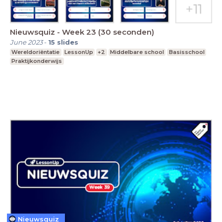
Nieuwsquiz - Week 23 (30 seconden)
June 2023
-
15
slides
Wereldoriëntatie
LessonUp
+2
Middelbare school
Basisschool
Praktijkonderwijs
Nieuwsquiz