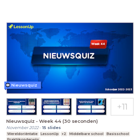
Nieuwsquiz
Nieuwsquiz - Week 44 (30 seconden)
November 2022
-
15
slides
Wereldoriëntatie
LessonUp
+2
Middelbare school
Basisschool
Praktijkonderwijs