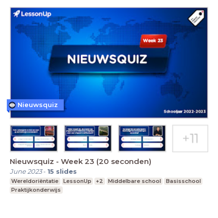
Nieuwsquiz
Nieuwsquiz - Week 23 (20 seconden)
June 2023
-
15
slides
Wereldoriëntatie
LessonUp
+2
Middelbare school
Basisschool
Praktijkonderwijs