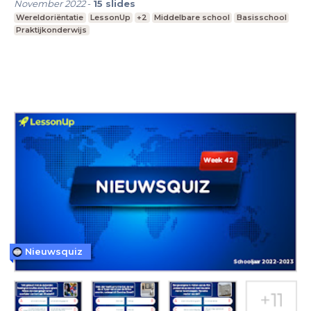
November 2022
-
15
slides
Wereldoriëntatie
LessonUp
+2
Middelbare school
Basisschool
Praktijkonderwijs
Nieuwsquiz