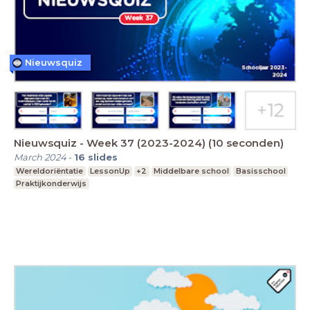
Nieuwsquiz
Nieuwsquiz - Week 37 (2023-2024) (10 seconden)
March 2024
-
16
slides
Wereldoriëntatie
LessonUp
+2
Middelbare school
Basisschool
Praktijkonderwijs