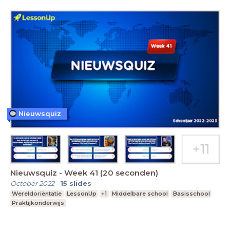
Nieuwsquiz
Nieuwsquiz - Week 41 (20 seconden)
October 2022
-
15
slides
Wereldoriëntatie
LessonUp
+1
Middelbare school
Basisschool
Praktijkonderwijs