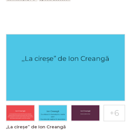
,,La cireșe” de Ion Creangă