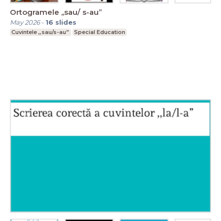
Ortogramele ,,sau/ s-au”
May 2026
-
16
slides
Cuvintele ,,sau/s-au”
Special Education