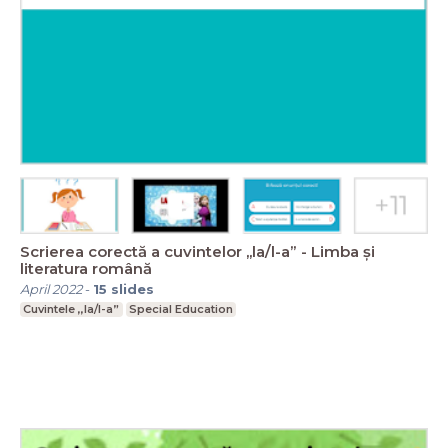
Scrierea corectă a cuvintelor ,,la/l-a” - Limba și
literatura română
April 2022
-
15
slides
Cuvintele ,,la/l-a”
Special Education