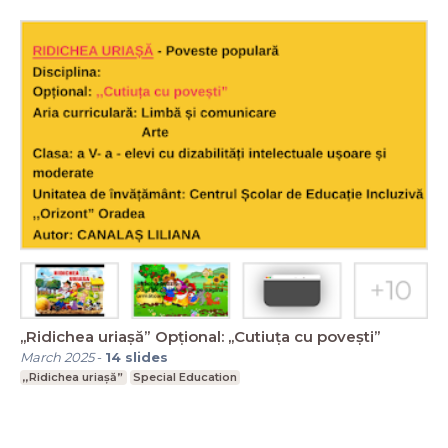
,,Ridichea uriașă” Opțional: ,,Cutiuța cu povești”
March 2025
-
14
slides
,,Ridichea uriașă”
Special Education