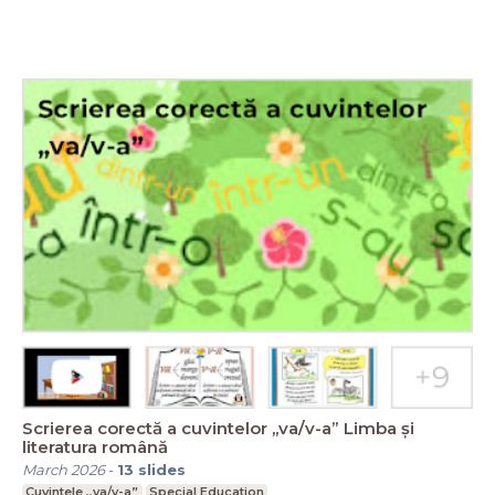
Scrierea corectă a cuvintelor ,,va/v-a” Limba și
literatura română
March 2026
-
13
slides
Cuvintele ,,va/v-a”
Special Education