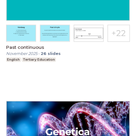
Past continuous
November 2025
-
26
slides
English
Tertiary Education