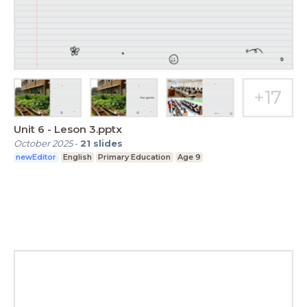
Unit 6 - Leson 3.pptx
October 2025
-
21
slides
newEditor
English
Primary Education
Age 9