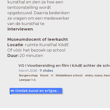
kunsthal en zien ze hoe een
tentoonstelling wordt
opgebouwd. Daarna bedenken
ze vragen om een medewerker
van de kunsthal te
interviewen
.
Museumdocent of leerkacht
Locatie
: ruimte Kunsthal KAdE
Of vóór het bezoek op school
Duur:
20 minuten
VO I Voorbereiding en film I KAdE achter de s
March 2026
-
7
slides
Burgerschap
Kunst
+1
Middelbare school
vmbo, mavo, hav
Leerjaar 1-4
Ontdek kunst en erfgoed in Amersfoort