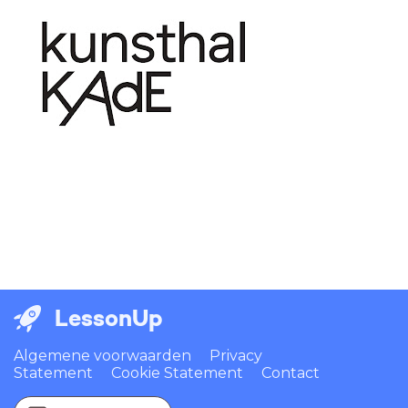
LessonUp
Algemene voorwaarden
Privacy
Statement
Cookie Statement
Contact