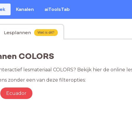
eek
Kanalen
aiToolsTab
Lesplannen
Wat is dit?
annen COLORS
nteractief lesmateriaal COLORS? Bekijk hier de online
ns zonder een van deze filteropties:
Ecuador