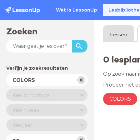
Wat is LessonUp
Lesbiblioth
Zoeken
Lessen
0 lespl
Verfijn je zoekresultaten
Op zoek naar i
Vak
COLORS
Probeer het ee
Schooltype
Kies schooltype
COLORS
Niveau
Kies niveau
Jaar
Kies jaar
Land