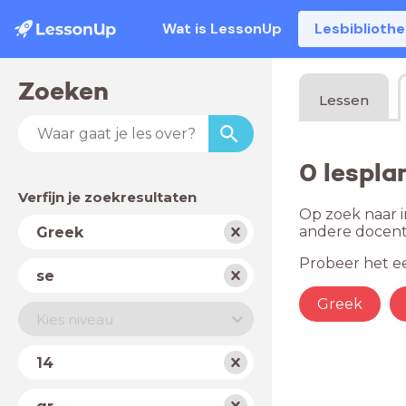
Wat is LessonUp
Lesbiblioth
Zoeken
Lessen
0 lespla
Verfijn je zoekresultaten
Op zoek naar i
Vak
andere docent
Greek
Probeer het ee
Schooltype
se
Greek
Niveau
Kies niveau
Jaar
14
Land