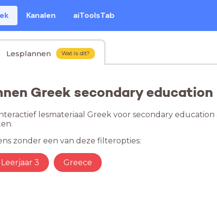
eek
Kanalen
aiToolsTab
Lesplannen
Wat is dit?
nnen Greek secondary education
nteractief lesmateriaal Greek voor secondary education 
en.
ns zonder een van deze filteropties:
Leerjaar 3
Greece