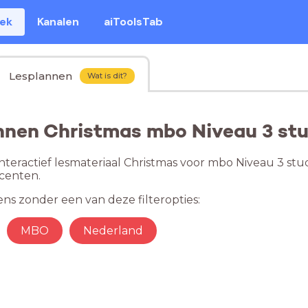
eek
Kanalen
aiToolsTab
Lesplannen
Wat is dit?
nnen Christmas mbo Niveau 3 stu
nteractief lesmateriaal Christmas voor mbo Niveau 3 stud
centen.
ns zonder een van deze filteropties:
MBO
Nederland