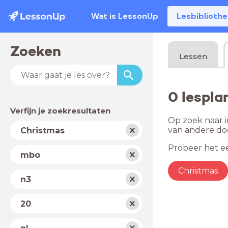
Wat is LessonUp
Lesbiblioth
Zoeken
Lessen
0 lespla
Verfijn je zoekresultaten
Op zoek naar i
Vak
van andere do
Christmas
Probeer het ee
Schooltype
mbo
Christmas
Niveau
n3
Jaar
20
Land