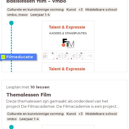
Basislessen film - vmbo
Culturele en kunstzinnige vorming
Kunst
+3
Middelbare school
vmbo, mavo
Leerjaar 1-4
Filmeducatie
Lesplan met
10 lessen
Themalessen Film
Deze themalessen zijn gemaakt als onderdeel van het
project De Filmacademie. De Filmacademie is een project
van filmhuis LUX en het Montessori College Nijmegen. Binnen
Culturele en kunstzinnige vorming
Kunst
+3
Middelbare school
dit project zijn meerdere filmlessen ontwikkeld die direct in te
vmbo
Leerjaar 1-4
zetten zijn voor het vmbo. Ons advies is om eerst de lessen in
het lesplan “Basislessen film” te volgen, hierna kun je één of