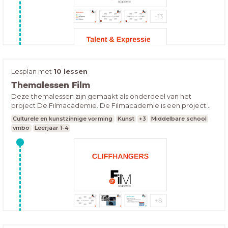
Lesplan met
10 lessen
Themalessen Film
Deze themalessen zijn gemaakt als onderdeel van het
project De Filmacademie. De Filmacademie is een project
van filmhuis LUX en het Montessori College Nijmegen. Binnen
Culturele en kunstzinnige vorming
Kunst
+3
Middelbare school
dit project zijn meerdere filmlessen ontwikkeld die direct in te
vmbo
Leerjaar 1-4
zetten zijn voor het vmbo. Ons advies is om eerst de lessen in
het lesplan “Basislessen film” te volgen, hierna kun je één of
meerdere themalessen uitvoeren.