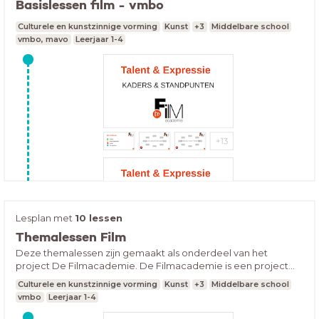
Basislessen film - vmbo
kunnen ze hun interviewvragen stellen aan een
medewerker van de kunsthal over zijn of haar werk.
Culturele en kunstzinnige vorming
Kunst
+3
Middelbare school
vmbo, mavo
Leerjaar 1-4
Lesplan met
10 lessen
Themalessen Film
Deze themalessen zijn gemaakt als onderdeel van het
project De Filmacademie. De Filmacademie is een project
van filmhuis LUX en het Montessori College Nijmegen. Binnen
Culturele en kunstzinnige vorming
Kunst
+3
Middelbare school
dit project zijn meerdere filmlessen ontwikkeld die direct in te
vmbo
Leerjaar 1-4
zetten zijn voor het vmbo. Ons advies is om eerst de lessen in
het lesplan “Basislessen film” te volgen, hierna kun je één of