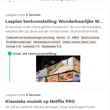
Lesplan met
3 lessen
Lesplan tentoonstelling: Wonderbaarlijke Wezens
Al eeuwen is de mens geïnteresseerd in de wonderbaarlijke
wezens die op deze aarde rondstruinen. Bij Kunsthal KAdE
maakten we een tentoonstelling over die 'verwondering'.
Culturele en kunstzinnige vorming
Kunst
+1
MBO
Basisschool
Praktijkonderwijs
Middelbare school
vmbo, mavo, havo, vwo
Groep 3-8
Leerjaar 1-5
Studiejaar 1-4
Over de tentoonstelling
Vanaf 3 juni is de tentoonstelling Wonderbaarlijke
Lesplan met
3 lessen
Wezens te zien. Al sinds de Griekse en Romeinse tijd
Klassieke muziek op Netflix PRO
deelden avontuurlijke reizigers verhalen over de
Tip! bereid je bezoek voor met de klas
wonderbaarlijke ‘wilde’ dieren die ze hebben gezien
Je zult er wellicht niet bij stil staan, maar leerlingen horen
tijdens hun verre reizen; met slagtanden, een grote