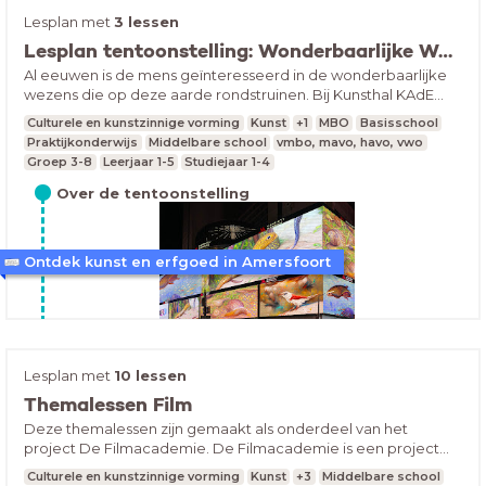
Lesplan met
3 lessen
Lesplan tentoonstelling: Wonderbaarlijke Wezens
Al eeuwen is de mens geïnteresseerd in de wonderbaarlijke
wezens die op deze aarde rondstruinen. Bij Kunsthal KAdE
maakten we een tentoonstelling over die 'verwondering'.
Culturele en kunstzinnige vorming
Kunst
+1
MBO
Basisschool
Praktijkonderwijs
Middelbare school
vmbo, mavo, havo, vwo
Groep 3-8
Leerjaar 1-5
Studiejaar 1-4
Over de tentoonstelling
Ontdek kunst en erfgoed in Amersfoort
Vanaf 3 juni is de tentoonstelling Wonderbaarlijke
Lesplan met
10 lessen
Wezens te zien. Al sinds de Griekse en Romeinse tijd
Themalessen Film
deelden avontuurlijke reizigers verhalen over de
Tip! bereid je bezoek voor met de klas
wonderbaarlijke ‘wilde’ dieren die ze hebben gezien
Deze themalessen zijn gemaakt als onderdeel van het
tijdens hun verre reizen; met slagtanden, een grote
project De Filmacademie. De Filmacademie is een project
hoorn, gevaarlijke klauwen of met een enorme lange
van filmhuis LUX en het Montessori College Nijmegen. Binnen
nek. Ze ontdekten een nieuwe wereld, die enorm tot de
Culturele en kunstzinnige vorming
Kunst
+3
Middelbare school