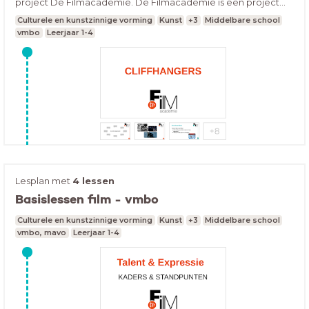
project De Filmacademie. De Filmacademie is een project
van filmhuis LUX en het Montessori College Nijmegen. Binnen
Culturele en kunstzinnige vorming
Kunst
+3
Middelbare school
dit project zijn meerdere filmlessen ontwikkeld die direct in te
vmbo
Leerjaar 1-4
zetten zijn voor het vmbo. Ons advies is om eerst de lessen in
het lesplan “Basislessen film” te volgen, hierna kun je één of
meerdere themalessen uitvoeren.
Lesplan met
4 lessen
Basislessen film - vmbo
Culturele en kunstzinnige vorming
Kunst
+3
Middelbare school
vmbo, mavo
Leerjaar 1-4