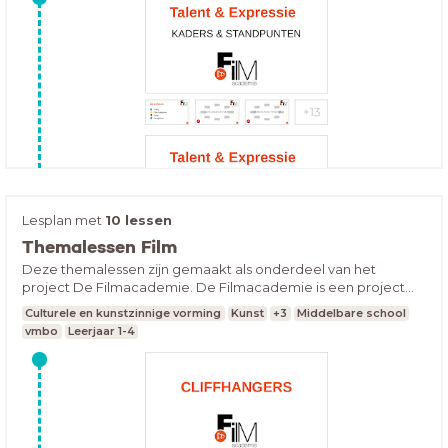
Lesplan met
10 lessen
Themalessen Film
Deze themalessen zijn gemaakt als onderdeel van het
project De Filmacademie. De Filmacademie is een project
van filmhuis LUX en het Montessori College Nijmegen. Binnen
Culturele en kunstzinnige vorming
Kunst
+3
Middelbare school
dit project zijn meerdere filmlessen ontwikkeld die direct in te
vmbo
Leerjaar 1-4
zetten zijn voor het vmbo. Ons advies is om eerst de lessen in
het lesplan “Basislessen film” te volgen, hierna kun je één of
meerdere themalessen uitvoeren.