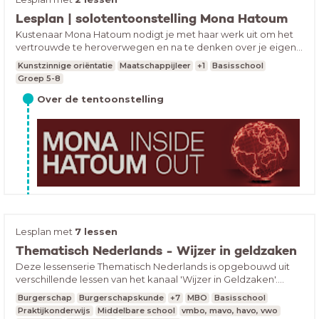
nieuwe (gratis) quiz over het laatste nieuws.
Lesplan | solotentoonstelling Mona Hatoum
Lessen mbo
Kustenaar Mona Hatoum nodigt je met haar werk uit om het
De solotentoonstellingen van Mella Jaarsma en Roy
vertrouwde te heroverwegen en na te denken over je eigen
Villevoye in Kunsthal KAdE en de Elleboogkerk waar
gevoel van veiligheid en verbondenheid in de tentoonstelling
werk te zien is van kunstenaar Gegerboyo zijn te
Kunstzinnige oriëntatie
Maatschappijleer
+1
Basisschool
Inside Out.
bezoeken van 24 mei t/m 31 augustus 2025.
Groep 5-8
Over de tentoonstelling
lessen po
In het voorjaar van 2025 is bij Kunsthal KAdE een grote
solotentoonstelling te zien van kunstenaar Mona
Lesplan met
7 lessen
Hatoum. Ze is geboren in Libanon als dochter van
Tip! bereid je bezoek voor met de klas
Thematisch Nederlands - Wijzer in geldzaken
Palestijnse ballingen en woont sinds 1975 in Londen. Veel
van haar werk maakte ze daar. Haar installaties gaan
Deze lessenserie Thematisch Nederlands is opgebouwd uit
over het spanningsveld tussen thuis, ontheemding en
verschillende lessen van het kanaal 'Wijzer in Geldzaken'.
verbanning. Alledaagse objecten zoals
Tijdens deze lessenserie doen de leerlingen basiskennis op
keukenapparaten komen onder stroom te staan en de
Burgerschap
Burgerschapskunde
+7
MBO
Basisschool
over onderstaande onderwerpen. Met de eindopdracht laten
wereldbol wordt een zoemende rode neon
Praktijkonderwijs
Middelbare school
vmbo, mavo, havo, vwo
landkaart.Mona Hatoum nodigt ons door middel van
leerlingen zien wat ze gedurende de lessenserie geleerd