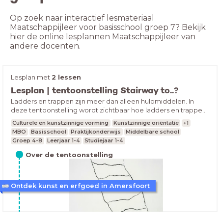
Op zoek naar interactief lesmateriaal
Maatschappijleer voor basisschool groep 7? Bekijk
hier de online lesplannen Maatschappijleer van
andere docenten.
Lesplan met
2 lessen
Lesplan | tentoonstelling Stairway to..?
Ladders en trappen zijn meer dan alleen hulpmiddelen. In
deze tentoonstelling wordt zichtbaar hoe ladders en trappen
al generaties lang kunstenaars en ontwerpers blijven
Culturele en kunstzinnige vorming
Kunstzinnige oriëntatie
+1
inspireren. Aanleiding van de tentoonstelling is het
MBO
Basisschool
Praktijkonderwijs
Middelbare school
oorlogsmonument ‘De Ladder’ van Armando.
Groep 4-8
Leerjaar 1-4
Studiejaar 1-4
Over de tentoonstelling
Ontdek kunst en erfgoed in Amersfoort