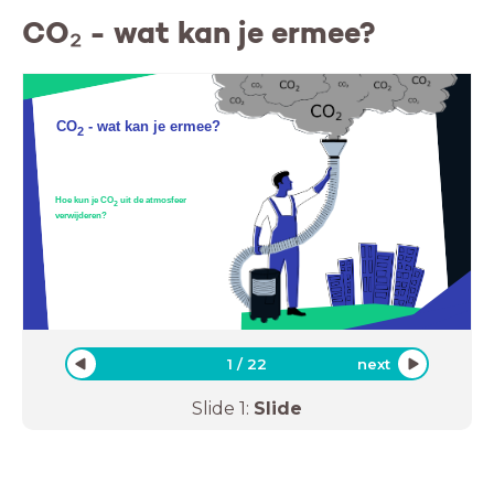
CO₂ - wat kan je ermee?
CO
- wat kan je ermee?
2
Hoe kun je CO
uit de atmosfeer
2
verwijderen?
1
/
22
next
Slide
1
:
Slide