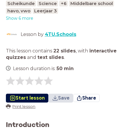
Scheikunde
Science
+6
Middelbare school
havo, vwo
Leerjaar 3
Show 6 more
Lesson by
4TU.Schools
This lesson contains
22 slides
,
with
interactive
quizzes
and
text slides
.
Lesson duration is:
50
min
Start lesson
Save
Share
Print lesson
Introduction