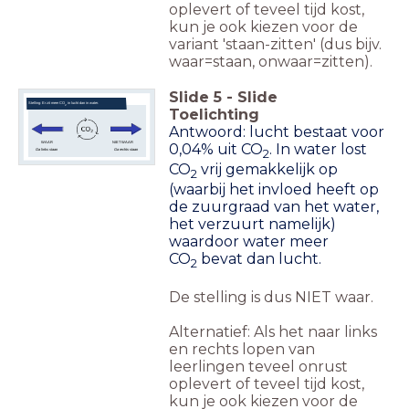
oplevert of teveel tijd kost,
kun je ook kiezen voor de
variant 'staan-zitten' (dus bijv.
waar=staan, onwaar=zitten).
Slide
5
-
Slide
Stelling: Er zit meer CO
in lucht dan in water.
2
Toelichting
Antwoord: lucht bestaat voor
WAAR
NIET WAAR
0,04% uit CO
. In water lost
2
Ga links staan
Ga rechts staan
CO
vrij gemakkelijk op
2
(waarbij het invloed heeft op
de zuurgraad van het water,
het verzuurt namelijk)
waardoor water meer
CO
bevat dan lucht.
2
De stelling is dus NIET waar.
Alternatief: Als het naar links
en rechts lopen van
leerlingen teveel onrust
oplevert of teveel tijd kost,
kun je ook kiezen voor de