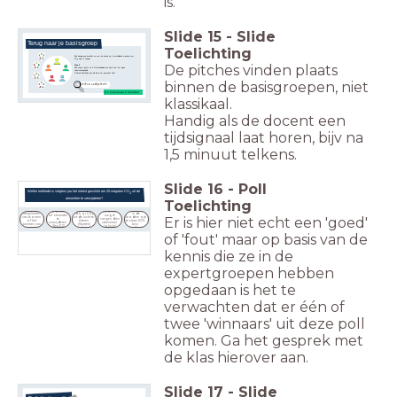
is.
Slide
15
-
Slide
Terug naar je basisgroep
Toelichting
Elke basisgroep beschikt nu over de kennis op 5 verschillende manieren om
CO
weg te vangen
2
De pitches vinden plaats
Stap 5
Elke expert geeft nu in
1-2 minuten
een pitch over het eigen
onderzoeksgebied.
Gebruik daarbij de ppt-dia die je net gemaakt hebt.
binnen de basisgroepen, niet
inhoud pitch
5 x maximaal 2 minuten
klassikaal.
Handig als de docent een
tijdsignaal laat horen, bijv na
1,5 minuut telkens.
Slide
16
-
Poll
Welke methode is volgens jou het meest geschikt om 20 megaton CO
uit de
2
atmosfeer te verwijderen?
Toelichting
door het 
door CO₂ 
door CO₂ 
door CO₂ 
aanplanten 
door CO₂ 
in de 
uit zeewater 
weg te 
Er is hier niet echt een 'goed'
van bomen 
uit de lucht te 
bodem op 
te 
vangen dmv 
of het 
filteren 
te slaan (CCS, 
verwijderen 
steenmeel 
kweken van 
(Skytree)
bijv. 
(SeaO2)
(olivijn)
zeewier
Porthos)
of 'fout' maar op basis van de
kennis die ze in de
expertgroepen hebben
opgedaan is het te
verwachten dat er één of
twee 'winnaars' uit deze poll
komen. Ga het gesprek met
de klas hierover aan.
Slide
17
-
Slide