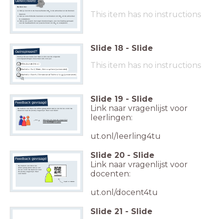
Gefeliciteerd!
Na deze les:
This item has no instructions
Heb je inzicht in de hoeveelheden CO
in de atmosfeer en de bronnen
2
daarvan.
Ken je verschillende manieren en technieken om CO
uit de atmosfeer
2
te verwijderen.
Heb je als expert, met eigen berekeningen, een inschatting gemaakt
van de haalbaarheid van jouw techniek om CO
te verwijderen.
2
Slide
18
-
Slide
Geïnspireerd?
Vond je dit een leuke les? Dan is één van de volgende
vervolgopleidingen misschien iets voor jou:
This item has no instructions
Milieukunde (hbo)
Bachelor Soil, Water, Atmosphere (universiteit)
Bachelor Earth, Climate and Technology (universiteit)
Slide
19
-
Slide
Feedback gevraagd
Link naar vragenlijst voor
De makers van deze les willen graag weten wat je van de les vond. Ga
daarvoor naar de (korte) vragenlijst. Heel veel dank!
leerlingen:
Klik hier om naar de vragenlijst
voor
leerlingen
te gaan
ut.onl/leerling4tu
Slide
20
-
Slide
Feedback gevraagd
Link naar vragenlijst voor
De makers van deze les
willen graag weten wat je van
de les vond. Ga daarvoor naar
docenten:
de (korte) vragenlijst. Heel
veel dank!
ut.onl/docent4tu
Vragenlijst voor
docenten
ut.onl/docent4tu
Slide
21
-
Slide