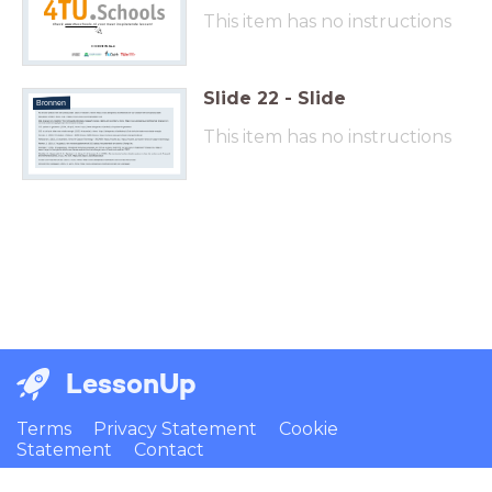
This item has no instructions
Check
www.4tuschools.nl
voor meer inspirerende lessen!
Slide
22
-
Slide
Bronnen
This item has no instructions
LessonUp
Terms
Privacy Statement
Cookie
Statement
Contact