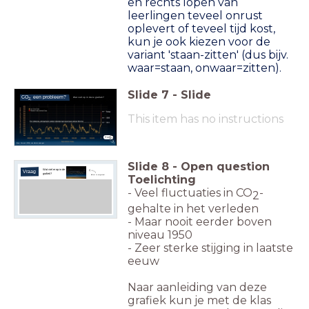
en rechts lopen van
leerlingen teveel onrust
oplevert of teveel tijd kost,
kun je ook kiezen voor de
variant 'staan-zitten' (dus bijv.
waar=staan, onwaar=zitten).
Slide
7
-
Slide
CO
een probleem?
Wat valt op in deze grafiek?
2,
This item has no instructions
X-as
Bron: Cermak (2024) van climate.nasa.gov
Slide
8
-
Open question
Wat viel er op in de
Vraag
grafiek?
Toelichting
Klik om te vergroten!
- Veel fluctuaties in CO
-
2
gehalte in het verleden
- Maar nooit eerder boven
niveau 1950
- Zeer sterke stijging in laatste
eeuw
Naar aanleiding van deze
grafiek kun je met de klas