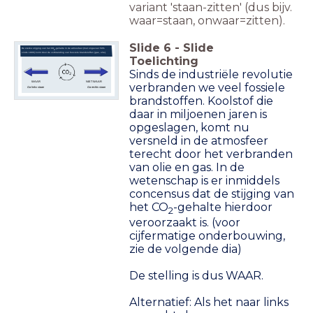
variant 'staan-zitten' (dus bijv.
waar=staan, onwaar=zitten).
Slide
6
-
Slide
De sterke stijging van het CO
-gehalte in de atmosfeer (met ongeveer 50%
2
sinds 1800) komt door de verbranding van fossiele brandstoffen (gas, olie).
Toelichting
Sinds de industriële revolutie
WAAR
NIET WAAR
verbranden we veel fossiele
Ga links staan
Ga rechts staan
brandstoffen. Koolstof die
daar in miljoenen jaren is
opgeslagen, komt nu
versneld in de atmosfeer
terecht door het verbranden
van olie en gas. In de
wetenschap is er inmiddels
concensus dat de stijging van
het CO
-gehalte hierdoor
2
veroorzaakt is. (voor
cijfermatige onderbouwing,
zie de volgende dia)
De stelling is dus WAAR.
Alternatief: Als het naar links