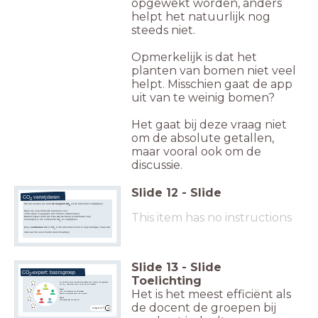
opgewekt worden, anders
helpt het natuurlijk nog
steeds niet.
Opmerkelijk is dat het
planten van bomen niet veel
helpt. Misschien gaat de app
uit van te weinig bomen?
Het gaat bij deze vraag niet
om de absolute getallen,
maar vooral ook om de
discussie.
Slide
12
-
Slide
CO
verwijderen
2
Stel we moeten als land
20 megaton CO
uit de atmosfeer verwijderen.
2
Daar zijn verschillende manieren voor.
This item has no instructions
Jullie gaan in groepjes één manier onderzoeken.
Daarna kijken jullie als klas wat de beste (combinatie van)
manier(en) is om voldoende CO
te verwijderen.
2
(O ja,
voorkomen
dát er CO
in de atmosfeer komt is nóg handiger, maar dat
2
laten we hier even buiten beschouwing.)
Slide
13
-
Slide
CO
-expert: basisgroep
2
Toelichting
Er is de laatste jaren veel onderzoek gedaan naar manieren van wegvangen
van CO
.
Jullie worden expert op één van die technieken.
2
1
Het is het meest efficiënt als
Stap 1
5
2
Vorm een basisgroep van vijf leerlingen.
Bedenk een passende naam voor je groep!
Stap 2
4
3
Elk groepslid krijgt een nummer.
de docent de groepen bij
expert?