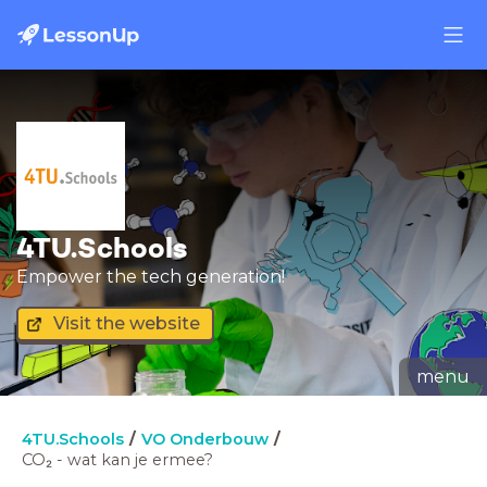
4TU.Schools
Empower the tech generation!
Visit the website
menu
4TU.Schools
VO Onderbouw
CO₂ - wat kan je ermee?