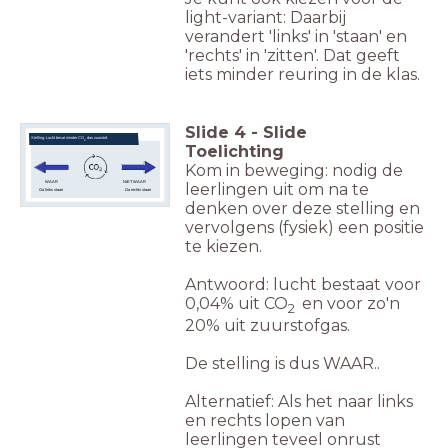
light-variant: Daarbij
verandert 'links' in 'staan' en
'rechts' in 'zitten'. Dat geeft
iets minder reuring in de klas.
Slide
4
-
Slide
Stelling: Lucht bevat minder CO
dan zuurstof.
2
Toelichting
Kom in beweging: nodig de
WAAR
NIET WAAR
leerlingen uit om na te
Ga links staan
Ga rechts staan
denken over deze stelling en
vervolgens (fysiek) een positie
te kiezen.
Antwoord: lucht bestaat voor
0,04% uit CO
en voor zo'n
2
20% uit zuurstofgas.
De stelling is dus WAAR..
Alternatief: Als het naar links
en rechts lopen van
leerlingen teveel onrust