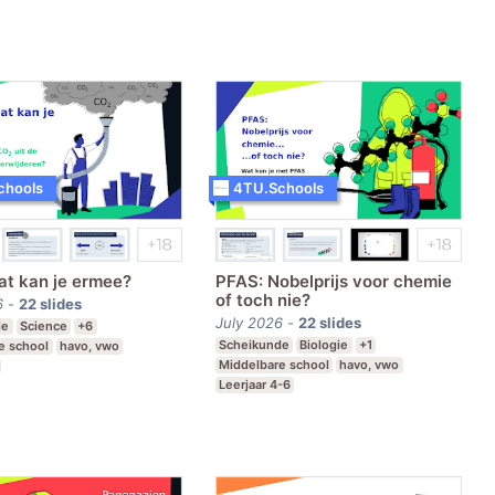
chools
4TU.Schools
at kan je ermee?
PFAS: Nobelprijs voor chemie
of toch nie?
6
-
22
slides
July 2026
-
22
slides
de
Science
+6
Scheikunde
Biologie
+1
e school
havo, vwo
Middelbare school
havo, vwo
Leerjaar 4-6