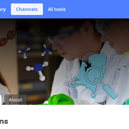
ary
Channels
AI tools
About
ns