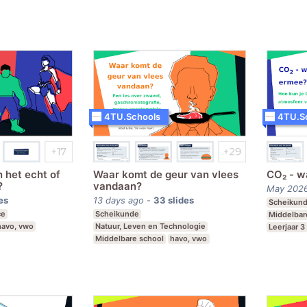
Leerjaar 1-6
4TU.Schools
4TU.S
 het echt of
Waar komt de geur van vlees
CO₂ - w
?
vandaan?
May 202
es
13 days ago
-
33
slides
Scheikun
ce
Scheikunde
Middelbar
havo, vwo
Natuur, Leven en Technologie
Leerjaar 3
Middelbare school
havo, vwo
Leerjaar 5,6