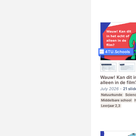
Leerjaar 2-4
4TU.Schools
Wauw! Kan dit in
alleen in de film
July 2026
-
21
slid
Natuurkunde
Scien
Middelbare school
Leerjaar 2,3