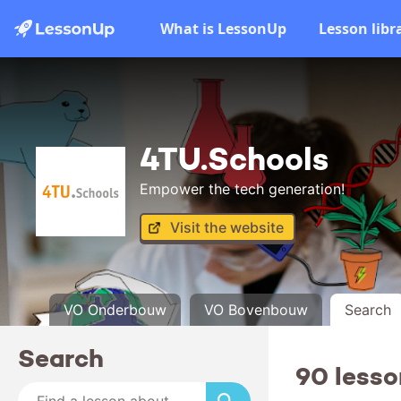
What is LessonUp
Lesson libr
4TU.Schools
Empower the tech generation!
Visit the website
VO Onderbouw
VO Bovenbouw
Search
Search
90 lesso