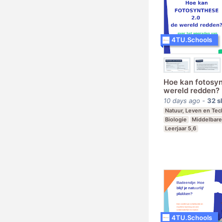
4TU.Schools
Hoe kan fotosyn
wereld redden?
10 days ago
-
32
s
Natuur, Leven en Te
Biologie
Middelbare
Leerjaar 5,6
4TU.Schools