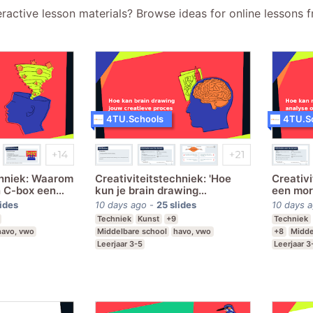
eractive lesson materials? Browse ideas for online lessons
4TU.Schools
4TU.S
chniek: Waarom
Creativiteitstechniek: 'Hoe
Creativ
n C-box een
kun je brain drawing
een mor
ormen?
gebruiken om je creatieve
helpen 
lides
10 days ago
-
25
slides
10 days 
proces te versnellen?
ontwer
Techniek
Kunst
+9
Techniek
havo, vwo
Middelbare school
havo, vwo
+8
Midde
Leerjaar 3-5
Leerjaar 3