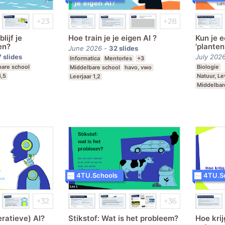
lijf je
Hoe train je je eigen AI ?
Kun je 
en?
'plante
June 2026
-
32
slides
7
slides
July 202
Informatica
Mentorles
+3
bare school
Biologie
Middelbare school
havo, vwo
4,5
Natuur, L
Leerjaar 1,2
Middelbar
Leerjaar 3
4TU.Schools
4TU.S
ratieve) AI?
Stikstof: Wat is het probleem?
Hoe krij