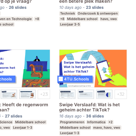
d op je vraag?
een betere plek maken?
ago
-
26
slides
10 days ago
-
23
slides
Techniek
Onderzoek & ontwerpen
even en Technologie
+8
+8
Middelbare school
havo, vwo
e school
Leerjaar 3-5
avo, havo, vwo
Leerjaar 1-6
chools
4TU.Schools
: Heeft de regenworm
Swipe Verslaafd: Wat is het
aan?
geheim achter TikTok?
6
-
27
slides
16 days ago
-
36
slides
Science
Middelbare school
Programmeren
Informatica
+2
o, vwo
Leerjaar 1-3
Middelbare school
mavo, havo, vwo
Leerjaar 1-3