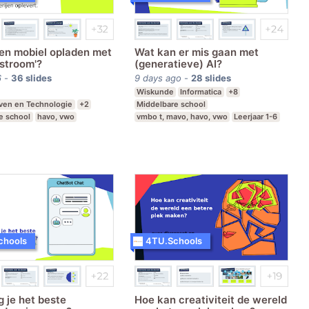
een mobiel opladen met
Wat kan er mis gaan met
nstroom'?
(generatieve) AI?
6
-
36
slides
9 days ago
-
28
slides
Wiskunde
Informatica
+8
even en Technologie
+2
Middelbare school
e school
havo, vwo
vmbo t, mavo, havo, vwo
Leerjaar 1-6
-5
chools
4TU.Schools
g je het beste
Hoe kan creativiteit de wereld