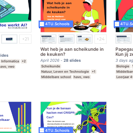
4TU.Schools
4TU.S
Wat heb je aan scheikunde in
Papegaa
de keuken?
Kun jij 
lides
April 2026
-
28
slides
3 days a
Informatica
+2
Scheikunde
Biologie
havo, vwo
Natuur, Leven en Technologie
+1
Middelbar
Middelbare school
havo, vwo
Leerjaar 4
Leerjaar 5,6
4TU.Schools