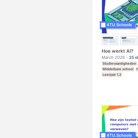
4TU.Schools
Hoe werkt AI?
March 2026
-
25
s
Studievaardigheden
Middelbare school
Leerjaar 1,2
4TU.Schools