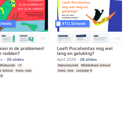
chools
4TU.Schools
ien in de problemen!
Leeft Pocahontas nog wel
ze redden?
lang en gelukkig?
go
-
20
slides
April 2026
-
26
slides
Wiskunde
+1
Natuurkunde
Middelbare school
e school
havo, vwo
havo, vwo
Leerjaar 4
-6