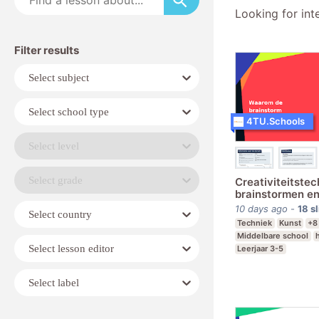
Looking for int
Filter results
Subject
Select subject
School
Select school type
type
4TU.Schools
Level
Select level
Year
Select grade
Creativiteitste
brainstormen e
powerkoppel v
Country
10 days ago
-
18
s
Select country
Techniek
Kunst
+8
Middelbare school
Lesson
Select lesson editor
Leerjaar 3-5
editor
Label
Select label