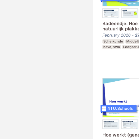
Badeendje: Hoe b
natuurlijk plakk
February 2026
-
2
Scheikunde
Middel
havo, vwo
Leerjaar 
4TU.Schools
Hoe werkt (gene