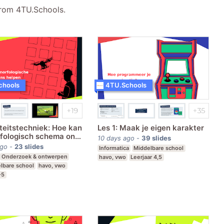
 from 4TU.Schools.
chools
4TU.Schools
iteitstechniek: Hoe kan
Les 1: Maak je eigen karakter
fologisch schema ons
10 days ago
-
39
slides
agro robots te
ago
-
23
slides
Informatica
Middelbare school
pen?
Onderzoek & ontwerpen
havo, vwo
Leerjaar 4,5
lbare school
havo, vwo
-5