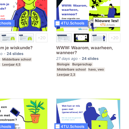
chools
4TU.Schools
m je wiskunde?
WWW: Waarom, waarheen,
wanneer?
go
-
24
slides
27 days ago
-
24
slides
Middelbare school
Biologie
Burgerschap
Leerjaar 4,5
Middelbare school
havo, vwo
Leerjaar 2,3
chools
4TU.Schools