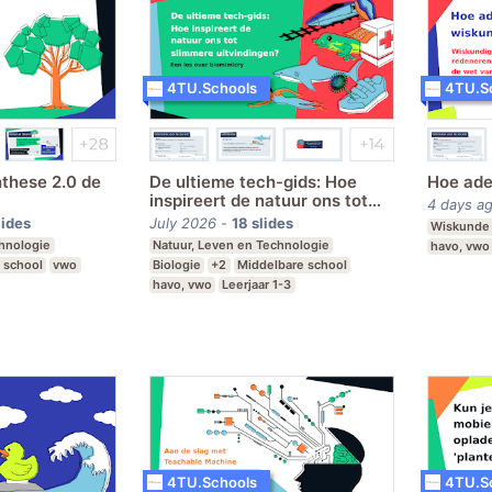
4TU.Schools
4TU.S
these 2.0 de
De ultieme tech-gids: Hoe
Hoe ade
inspireert de natuur ons tot
4 days a
slimmere uitvindingen?
lides
July 2026
-
18
slides
Wiskunde
chnologie
Natuur, Leven en Technologie
havo, vwo
 school
vwo
Biologie
+2
Middelbare school
havo, vwo
Leerjaar 1-3
4TU.Schools
4TU.S