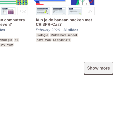
 en computers
Kun je de banaan hacken met
weven?
CRISPR-Cas?
des
February 2026
-
31
slides
Biologie
Middelbare school
chnologie
+3
havo, vwo
Leerjaar 4-6
havo, vwo
Show more