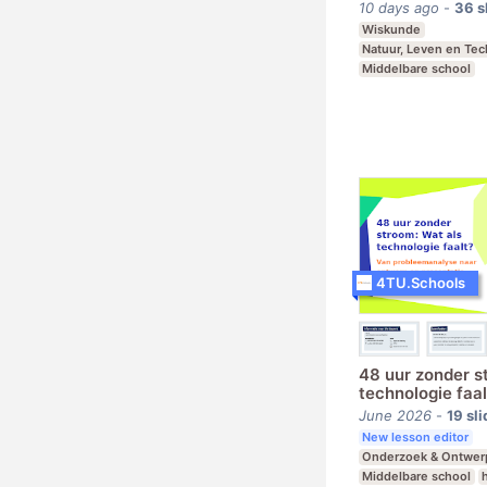
10 days ago
-
36
s
Wiskunde
Natuur, Leven en Te
Middelbare school
vmbo t, mavo, havo,
4TU.Schools
48 uur zonder s
technologie faal
June 2026
-
19
sli
New lesson editor
Onderzoek & Ontwe
Middelbare school