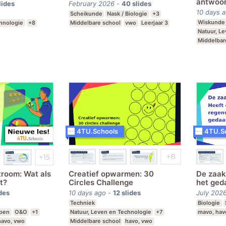
antwoor
lides
February 2026
-
40
slides
10 days 
Scheikunde
Nask / Biologie
+3
Wiskunde
chnologie
+8
Middelbare school
vwo
Leerjaar 3
Natuur, L
Middelbar
 vwo
Leerjaar 1-6
vmbo t, m
4TU.Schools
4TU.S
troom: Wat als
Creatief opwarmen: 30
De zaak
t?
Circles Challenge
het ged
des
10 days ago
-
12
slides
July 202
Techniek
Biologie
rpen
O&O
+1
Natuur, Leven en Technologie
+7
mavo, hav
havo, vwo
Middelbare school
havo, vwo