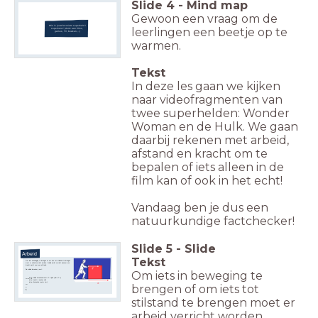
Slide
4
-
Mind map
Gewoon een vraag om de
Wie is jouw favoriete superheld /
leerlingen een beetje op te
superhero? (denk aan films,
games, TV, boeken,...)
warmen.
Tekst
In deze les gaan we kijken
naar videofragmenten van
twee superhelden: Wonder
Woman en de Hulk. We gaan
daarbij rekenen met arbeid,
afstand en kracht om te
bepalen of iets alleen in de
film kan of ook in het echt!
Vandaag ben je dus een
natuurkundige factchecker!
Slide
5
-
Slide
Arbeid
Tekst
Om iets in beweging te brengen of om iets tot stilstand te brengen
moet er arbeid verricht worden. Arbeid wordt verricht wanneer een
kracht werkt over een afstand.
De arbeid bereken je met:
Om iets in beweging te
is de arbeid in newtonmeter of in joule (Nm of J)
W
=
F
⋅
s
is de kracht in newton (N)
is de afstand in meter (m)
brengen of om iets tot
W
F
s
stilstand te brengen moet er
arbeid verricht worden.