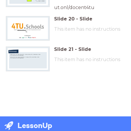
Vragenlijst voor
docenten
ut.onl/docent4tu
Slide
20
-
Slide
This item has no instructions
Check
www.4tuschools.nl
voor meer inspirerende lessen!
Slide
21
-
Slide
Bronnen
Movieclips. (2018, 4 mei).
Wonder Woman (2017) - No Man’s Land Scene (6/10) | MovieClips
[Video]. YouTube.
https://www.youtube.com/watch?v=pJCgeOAKXyg
ShortClips. (2018, 22 april).
Avengers Assemble Scene - The Avengers (2012) movie clip HD
[Video]. YouTube.
This item has no instructions
https://www.youtube.com/watch?v=oBqqI6NMeaM
LessonUp