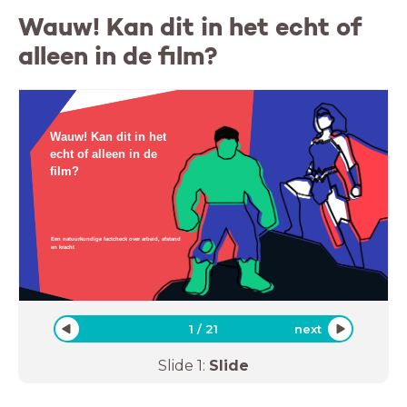
Wauw! Kan dit in het echt of
alleen in de film?
Wauw! Kan dit in het
echt of alleen in de
film?
Een natuurkundige factcheck over arbeid, afstand
en kracht
1
/
21
next
Slide
1
:
Slide