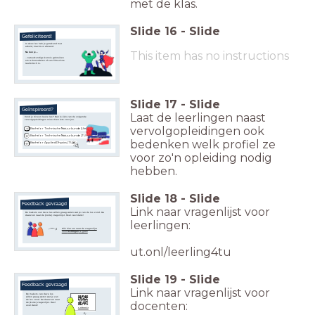
met de klas.
Slide
16
-
Slide
Gefeliciteerd!
In deze les heb je gerekend met
arbeid, kracht en afstand.
This item has no instructions
Nu kun je...
...natuurkundige kennis gebruiken
om te beoordelen of een filmscène
realistisch is.
Slide
17
-
Slide
Geïnspireerd?
Laat de leerlingen naast
Vond je dit een leuke les? Dan is één van de volgende
vervolgopleidingen misschien iets voor jou.
vervolgopleidingen ook
Bachelor Technische Natuurkunde (Utwente)
Bachelor Technische Natuurkunde (TU Delft)
bedenken welk profiel ze
Bachelor Applied Physics (TU/e)
voor zo'n opleiding nodig
hebben.
Slide
18
-
Slide
Feedback gevraagd
Link naar vragenlijst voor
De makers van deze les willen graag weten wat je van de les vond. Ga
daarvoor naar de (korte) vragenlijst. Heel veel dank!
leerlingen:
Klik hier om naar de vragenlijst
voor
leerlingen
te gaan
ut.onl/leerling4tu
Slide
19
-
Slide
Feedback gevraagd
Link naar vragenlijst voor
De makers van deze les
willen graag weten wat je van
de les vond. Ga daarvoor naar
docenten:
de (korte) vragenlijst. Heel
veel dank!
ut.onl/docent4tu