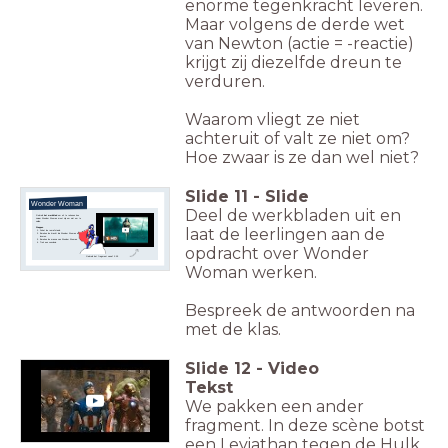
enorme tegenkracht leveren.
Maar volgens de derde wet
van Newton (actie = -reactie)
krijgt zij diezelfde dreun te
verduren.
Waarom vliegt ze niet
achteruit of valt ze niet om?
Hoe zwaar is ze dan wel niet?
Slide
11
-
Slide
Wonder Woman
Deel de werkbladen uit en
Gebruik
het werkblad
om uit te rekenen hoe
zwaar Wonder Woman moet zijn om niet om te
vallen.
laat de leerlingen aan de
Stappen
Schat de remafstand.
Bereken de kracht die Wonder Woman moet
leveren.
Bereken de massa van Wonder Woman.
Trek een conclusie.
opdracht over Wonder
Gebruik het fragment vanaf 2:39
Woman werken.
Bespreek de antwoorden na
met de klas.
Slide
12
-
Video
Tekst
We pakken een ander
fragment. In deze scène botst
een Leviathan tegen de Hulk