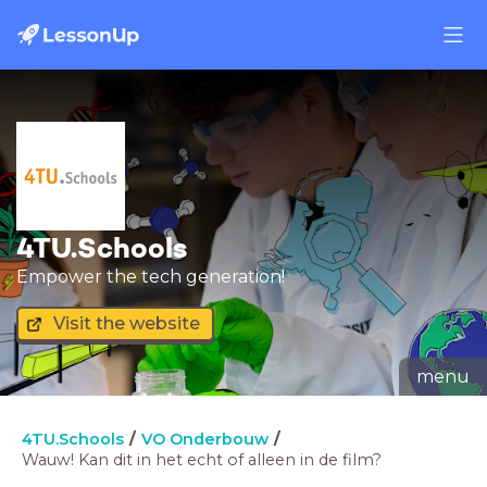
4TU.Schools
Empower the tech generation!
Visit the website
menu
4TU.Schools
VO Onderbouw
Wauw! Kan dit in het echt of alleen in de film?