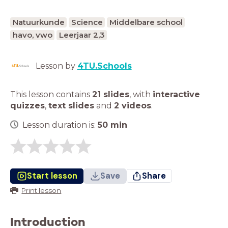
Natuurkunde
Science
Middelbare school
havo, vwo
Leerjaar 2,3
Lesson by
4TU.Schools
This lesson contains
21 slides
,
with
interactive
quizzes
,
text slides
and
2 videos
.
Lesson duration is:
50
min
Start lesson
Save
Share
Print lesson
Introduction