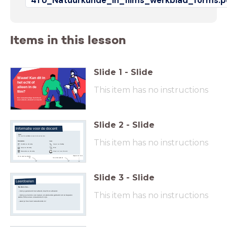
4TU_Natuurkunde_in_films_werkblad_forms.p
Items in this lesson
Slide
1
-
Slide
Wauw! Kan dit in
het echt of
This item has no instructions
alleen in de
film?
Een natuurkundige factcheck
over arbeid, afstand en kracht
Slide
2
-
Slide
Informatie voor de docent
Vooraf
Print vooraf de werkbladen en neem de les een keer door.
This item has no instructions
Benodigdheden
Iconen
Werkblad voor elke leerling
Vergroot een afbeelding
Klik hier
Laptop voor elke leerling
Rekenmachine voor elke leerling
Hotspot met meer informatie
Navigeren door de les
Zet het vinkje 'toon bij leerling'
aan
Toon notities bij elke dia
Slide
3
-
Slide
Leerdoelen
Na deze les...
...heb je gerekend met arbeid, kracht en afstand.
This item has no instructions
...heb je je kennis van natuur- en wiskunde gebruikt om te bepalen
welke filmscenes onrealistisch zijn.
...weet je hoe leuk natuurkunde is!