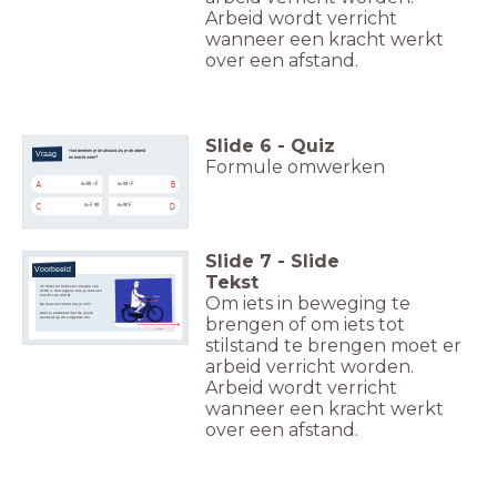
Arbeid wordt verricht
wanneer een kracht werkt
over een afstand.
Slide
6
-
Quiz
Hoe bereken je de afstand als je de arbeid
Vraag
en kracht weet?
Formule omwerken
s
=
W
−
F
s
=
W
⋅
F
A
B
s
=
F
W
s
=
W
F
C
D
Slide
7
-
Slide
Voorbeeld
Tekst
Je fietst en hebt een energie van
2100 J. Vervolgens rem je met een
kracht van 450 N.
Om iets in beweging te
kracht
Na hoeveel meter sta je stil?
Geef je antwoord met de juiste
brengen of om iets tot
eenheid op de volgende dia.
afstand
stilstand te brengen moet er
arbeid verricht worden.
Arbeid wordt verricht
wanneer een kracht werkt
over een afstand.