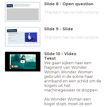
Slide
8
-
Open question
Je fietst en hebt een energie van 2100 J.
Vraag
Vervolgens rem je met een kracht van 450 N.
Bereken na hoeveel meter je stil staat?
This item has no instructions
Slide
9
-
Slide
Uitwerking
Je fietst en hebt een energie van 2100 J.
Vervolgens rem je met een kracht van 450 N.
Na hoeveel meter sta je stil?
This item has no instructions
kracht
J
N
W
=
2
1
0
0
?
F
=
4
5
0
s
=
m
W
=
F
⋅
s
⇒
s
=
F
W
=
4
5
0
2
1
0
0
=
4
,
7
afstand
Slide
10
-
Video
Tekst
We gaan kijken naar een
fragment van Wonder
Woman. Wonder Woman
gebruikt in de scène haar
armband en een schild om de
kogels uit het
machinegeweer te stoppen.
Als Wonder Woman een
kogel stopt, moet ze een