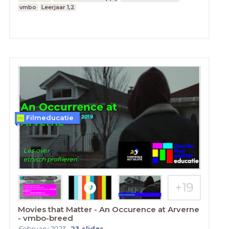
vmbo
Leerjaar 1,2
Filmeducatie
Movies that Matter - An Occurence at Arverne
- vmbo-breed
February 2023
-
23
slides