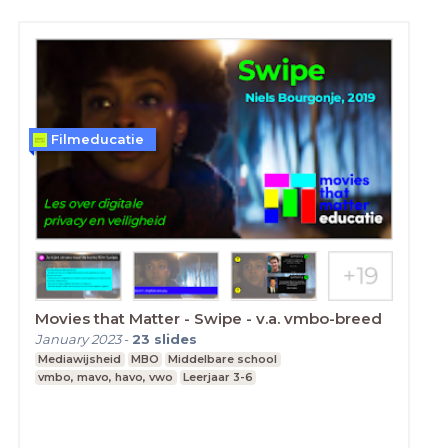
Filmeducatie
Movies that Matter - Swipe - v.a. vmbo-breed
January 2023
-
23
slides
Mediawijsheid
MBO
Middelbare school
vmbo, mavo, havo, vwo
Leerjaar 3-6