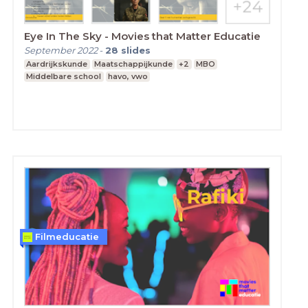
Eye In The Sky - Movies that Matter Educatie
September 2022
-
28
slides
Aardrijkskunde
Maatschappijkunde
+2
MBO
Middelbare school
havo, vwo
Filmeducatie