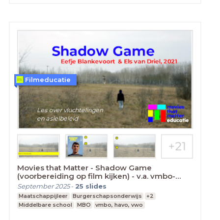
Filmeducatie
Movies that Matter - Shadow Game
(voorbereiding op film kijken) - v.a. vmbo-
breed
September 2025
-
25
slides
Maatschappijleer
Burgerschapsonderwijs
+2
Middelbare school
MBO
vmbo, havo, vwo