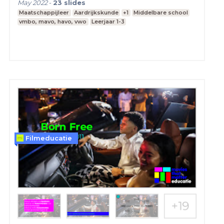
May 2022
-
23
slides
Maatschappijleer
Aardrijkskunde
+1
Middelbare school
vmbo, mavo, havo, vwo
Leerjaar 1-3
Filmeducatie