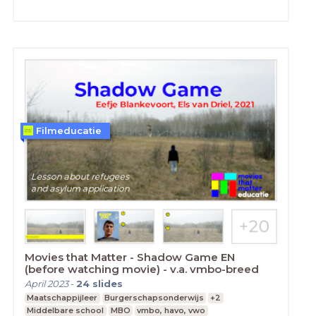
Filmeducatie
Movies that Matter - Shadow Game EN
(before watching movie) - v.a. vmbo-breed
April 2023
-
24
slides
Maatschappijleer
Burgerschapsonderwijs
+2
Middelbare school
MBO
vmbo, havo, vwo