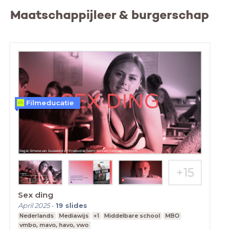
Maatschappijleer & burgerschap
Filmeducatie
Sex ding
April 2025
-
19
slides
Nederlands
Mediawijs
+1
Middelbare school
MBO
vmbo, mavo, havo, vwo