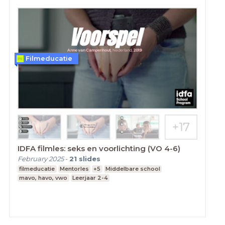
Filmeducatie
IDFA filmles: seks en voorlichting (VO 4-6)
February 2025
-
21
slides
filmeducatie
Mentorles
+5
Middelbare school
mavo, havo, vwo
Leerjaar 2-4