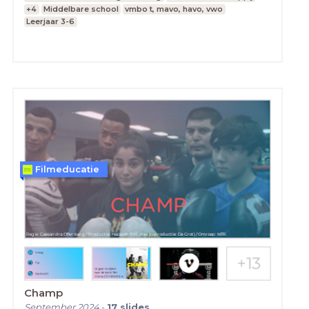
+4
Middelbare school
vmbo t, mavo, havo, vwo
Leerjaar 3-6
Filmeducatie
Champ
September 2024
-
17
slides