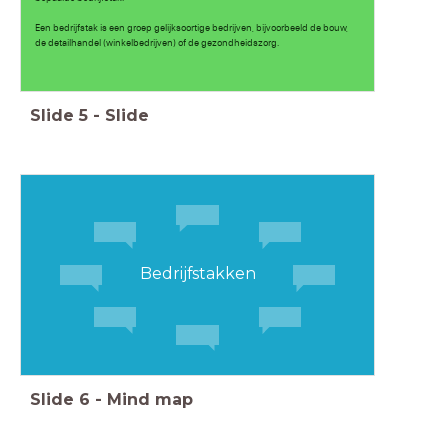
Een bedrijfstak is een groep gelijksoortige bedrijven, bijvoorbeeld de bouw,
de detailhandel (winkelbedrijven) of de gezondheidszorg.
Slide
5
-
Slide
Bedrijfstakken
Slide
6
-
Mind map