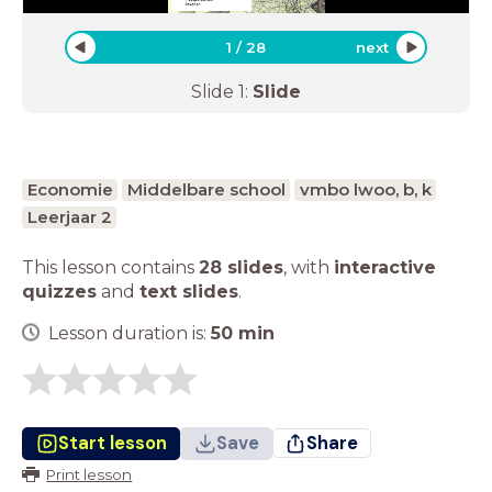
1
/
28
next
Slide
1
:
Slide
Economie
Middelbare school
vmbo lwoo, b, k
Leerjaar 2
This lesson contains
28 slides
,
with
interactive
quizzes
and
text slides
.
Lesson duration is:
50
min
Start lesson
Save
Share
Print lesson