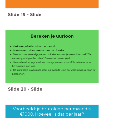
Slide
19
-
Slide
Bereken je uurloon
Vaak weet je het brutoloon per maand.
In een maand zitten meestal meer dan 4 weken.
Daarom moet je eerst je jaarloon uitrekenen door je maandloon met 12 te
vermenigvuldigen (er zitten 12 maanden in een jaar).
Daarna bereken je je weekloon door je jaarloon door 52 te delen (er zitten
52 weken in een jaar).
Tot slot deel je je weekloon door je gewerkte uren per week om je uurloon te
berekenen.
Slide
20
-
Slide
Voorbeeld: je brutoloon per maand is
€1000. Hoeveel is dat per jaar?