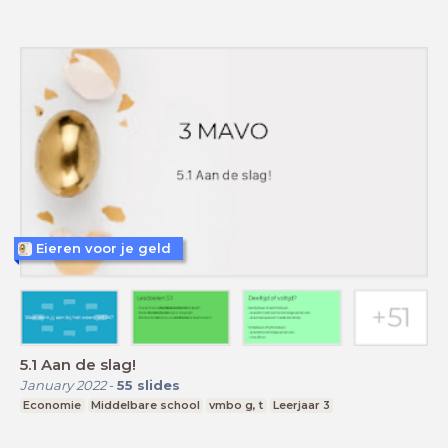
Eieren voor je geld
5.1 Aan de slag!
January 2022
-
55
slides
Economie
Middelbare school
vmbo g, t
Leerjaar 3