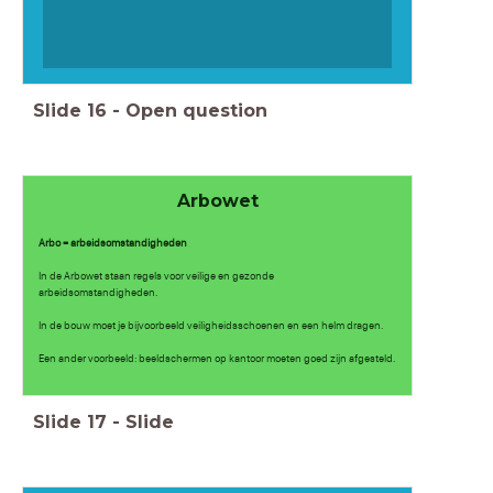
Slide
16
-
Open question
Arbowet
Arbo = arbeidsomstandigheden
In de Arbowet staan regels voor veilige en gezonde
arbeidsomstandigheden.
In de bouw moet je bijvoorbeeld veiligheidsschoenen en een helm dragen.
Een ander voorbeeld: beeldschermen op kantoor moeten goed zijn afgesteld.
Slide
17
-
Slide