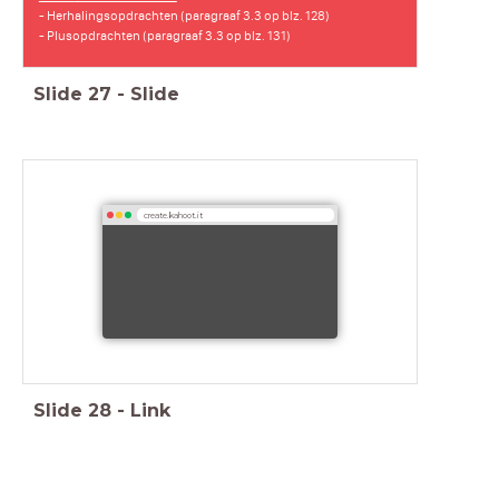
- Herhalingsopdrachten (paragraaf 3.3 op blz. 128)
- Plusopdrachten (paragraaf 3.3 op blz. 131)
Slide
27
-
Slide
create.kahoot.it
Slide
28
-
Link