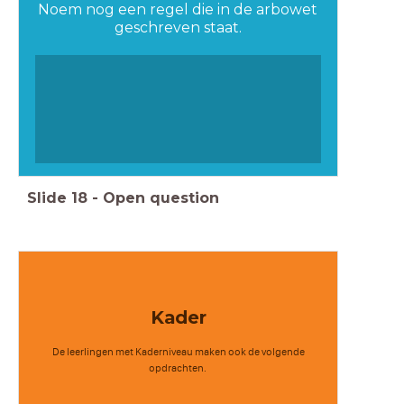
Noem nog een regel die in de arbowet
geschreven staat.
Slide
18
-
Open question
Kader
De leerlingen met Kaderniveau maken ook de volgende
opdrachten.