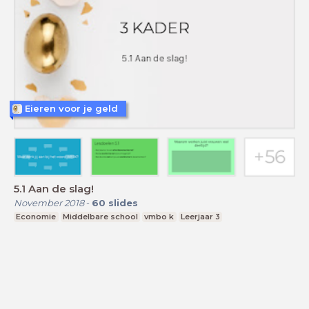
Eieren voor je geld
5.1 Aan de slag!
November 2018
-
60
slides
Economie
Middelbare school
vmbo k
Leerjaar 3