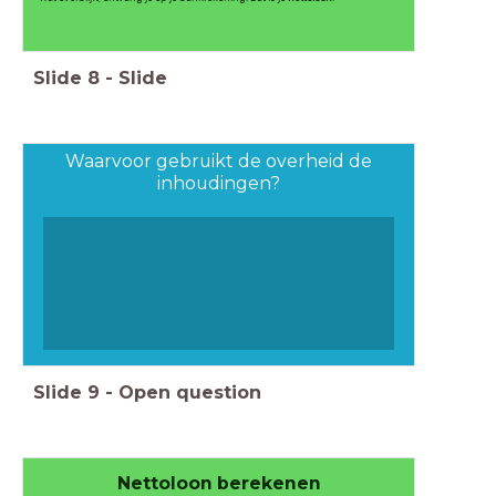
Slide
8
-
Slide
Waarvoor gebruikt de overheid de
inhoudingen?
Slide
9
-
Open question
Nettoloon berekenen