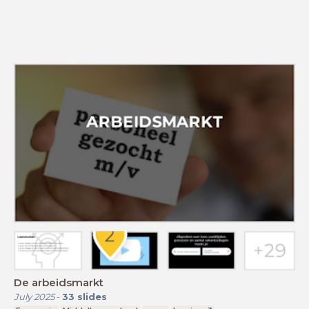
De arbeidsmarkt
July 2025
-
33
slides