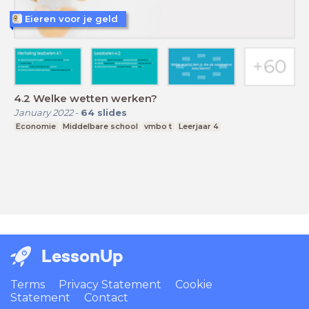
Eieren voor je geld
4.2 Welke wetten werken?
January 2022
-
64
slides
Economie
Middelbare school
vmbo t
Leerjaar 4
LessonUp
Terms
Privacy Statement
Cookie
Statement
Contact