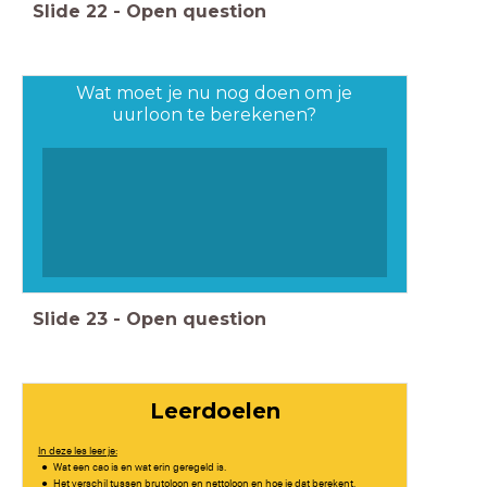
Slide
22
-
Open question
Wat moet je nu nog doen om je
uurloon te berekenen?
Slide
23
-
Open question
Leerdoelen
In deze les leer je:
Wat een cao is en wat erin geregeld is.
Het verschil tussen brutoloon en nettoloon en hoe je dat berekent.