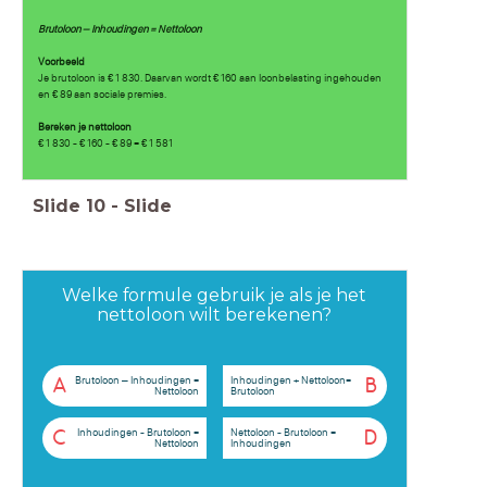
Brutoloon – Inhoudingen = Nettoloon
Voorbeeld
Je brutoloon is € 1 830. Daarvan wordt € 160 aan loonbelasting ingehouden
en € 89 aan sociale premies.
Bereken je nettoloon
€ 1 830 - € 160 - € 89 = € 1 581
Slide
10
-
Slide
Welke formule gebruik je als je het
nettoloon wilt berekenen?
Brutoloon – Inhoudingen =
Inhoudingen + Nettoloon=
A
B
Nettoloon
Brutoloon
Inhoudingen - Brutoloon =
Nettoloon - Brutoloon =
C
D
Nettoloon
Inhoudingen