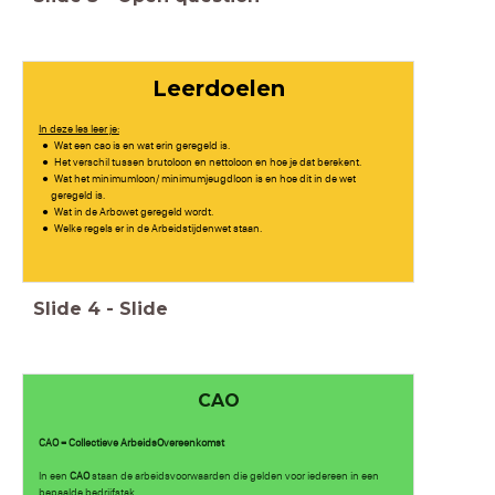
Leerdoelen
In deze les leer je:
Wat een cao is en wat erin geregeld is.
Het verschil tussen brutoloon en nettoloon en hoe je dat berekent.
Wat het minimumloon/ minimumjeugdloon is en hoe dit in de wet
geregeld is.
Wat in de Arbowet geregeld wordt.
Welke regels er in de Arbeidstijdenwet staan.
Slide
4
-
Slide
CAO
CAO = Collectieve ArbeidsOvereenkomst
In een
CAO
staan de arbeidsvoorwaarden die gelden voor iedereen in een
bepaalde bedrijfstak.