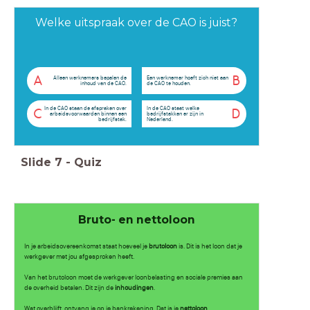
Welke uitspraak over de CAO is juist?
A
B
Alleen werknemers bepalen de
Een werknemer hoeft zich niet aan
inhoud van de CAO.
de CAO te houden.
In de CAO staan de afspraken over
In de CAO staat welke
C
D
arbeidsvoorwaarden binnen een
bedrijfstakken er zijn in
bedrijfstak.
Nederland.
Slide
7
-
Quiz
Bruto- en nettoloon
In je arbeidsovereenkomst staat hoeveel je
brutoloon
is. Dit is het loon dat je
werkgever met jou afgesproken heeft.
Van het brutoloon moet de werkgever loonbelasting en sociale premies aan
de overheid betalen. Dit zijn de
inhoudingen
.
Wat overblijft, ontvang je op je bankrekening. Dat is je
nettoloon
.