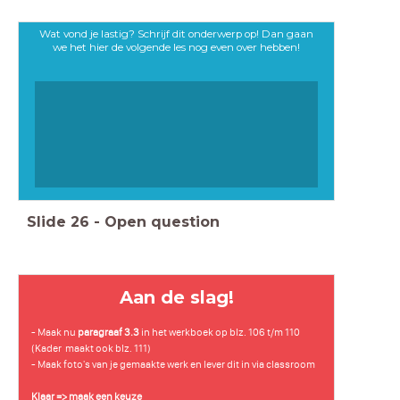
Wat vond je lastig? Schrijf dit onderwerp op! Dan gaan
we het hier de volgende les nog even over hebben!
Slide
26
-
Open question
Aan de slag!
- Maak nu
paragraaf 3.3
in het werkboek op blz. 106 t/m 110
(Kader maakt ook blz. 111)
- Maak foto's van je gemaakte werk en lever dit in via classroom
Klaar => maak een keuze