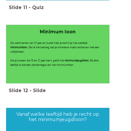
Slide
11
-
Quiz
Minimum loon
Als werknemer van 21 jaar en ouder heb je recht op het wettelijk
minimumloon
. Dat is het bedrag dat je minstens moet verdienen met een
voltijdbaan.
Als je tussen de 15 en 21 jaar bent, geldt het
minimumjeugdloon
. Bij elke
leeftijd is dat een percentage van het minimumloon.
Slide
12
-
Slide
Vanaf welke leeftijd heb je recht op
het minimumjeugdloon?