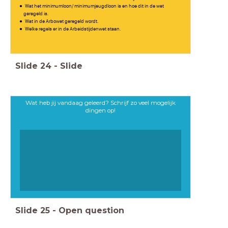
Wat het minimumloon/ minimumjeugdloon is en hoe dit in de wet
geregeld is.
Wat in de Arbowet geregeld wordt.
Welke regels er in de Arbeidstijdenwet staan.
Slide
24
-
Slide
Wat heb jij vandaag geleerd? Schrijf zo veel mogelijk
dingen op!
Slide
25
-
Open question