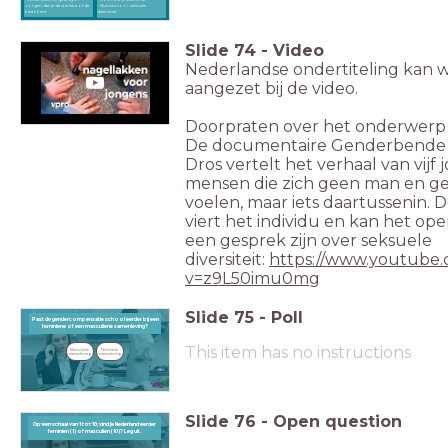
zorgen dat je de sterkste of de
- Ruimte voor seksuele
beste bent
diversiteit
Slide
74
-
Video
Nederlandse ondertiteling kan 
aangezet bij de video.
Doorpraten over het onderwerp
De documentaire Genderbende 
Dros vertelt het verhaal van vijf 
mensen die zich geen man en g
voelen, maar iets daartussenin. D
viert het individu en kan het op
een gesprek zijn over seksuele
diversiteit:
https://www.youtube
v=z9L50imu0mg
Slide
75
-
Poll
Past de gendercompensatie school eerder bij een feminiene of een masculiene samenleving?
Past de gendercompensatie school eerder bij een
feminiene of een masculiene samenleving?
This item has no instructions
Masculiene 
Feminiene 
samenleving
samenleving
Slide
76
-
Open question
Op een schaal van 1 tot 10, vind je Nederland eerder
Op een schaal van 1 tot 10, vind je Nederland eerder feminien (1) of masculien (10)? Leg uit.
feminien (1) of masculien (10)? Leg uit.