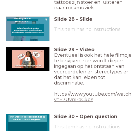
tattoos zijn stoer en luisteren
naar rockmuziek
Slide
28
-
Slide
Stereotypen en
vooroordelen
This item has no instructions
Cultureel aangeleerde beelden,
gegeneraliseerde en veronderstellingen,
bijvoorbeeld over bepaalde groepen mensen.
Slide
29
-
Video
Eventueel is ook het hele filmpj
te bekijken, hier wordt dieper
ingegaan op het ontstaan van
vooroordelen en stereotypes en
dat het kan leiden tot
discriminatie.
https://www.youtube.com/watch
v=E7UvnPaCkbY
Slide
30
-
Open question
Met welke vooroordelen heb jij
Met welke vooroordelen heb jij weleens te maken gehad?
weleens te maken gehad?
This item has no instructions