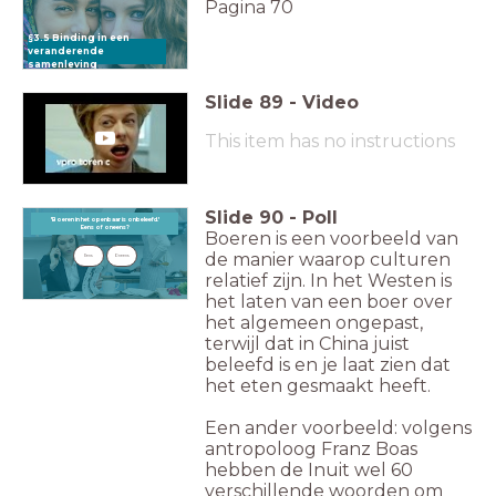
Pagina 70
§3.5 Binding in een
veranderende
samenleving
Slide
89
-
Video
This item has no instructions
Slide
90
-
Poll
'Boeren in het openbaar is onbeleefd.'
'Boeren in het openbaar is onbeleefd.'
Eens of oneens?
Eens of oneens?
Boeren is een voorbeeld van
de manier waarop culturen
Eens
Oneens
relatief zijn. In het Westen is
het laten van een boer over
het algemeen ongepast,
terwijl dat in China juist
beleefd is en je laat zien dat
het eten gesmaakt heeft.
Een ander voorbeeld: volgens
antropoloog Franz Boas
hebben de Inuit wel 60
verschillende woorden om