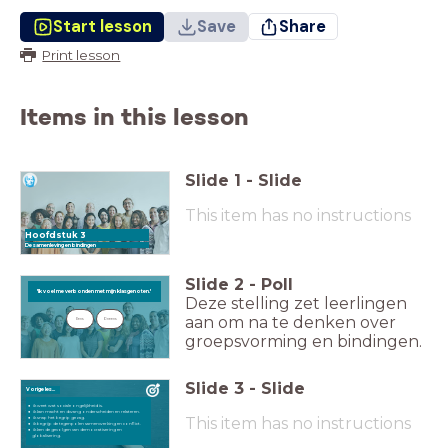
Start lesson
Save
Share
Print lesson
Items in this lesson
Slide
1
-
Slide
This item has no instructions
Hoofdstuk 3
De samenleving en bindingen
Slide
2
-
Poll
'Ik voel me verbonden met mijn klasgenoten.'
'Ik voel me verbonden met mijn klasgenoten.'
Deze stelling zet leerlingen
aan om na te denken over
Eens
Oneens
groepsvorming en bindingen.
Slide
3
-
Slide
Vorige les...
ik weet wat sociale ongelijkheid is.
ik kan macht en dwang onderscheiden en relateren.
This item has no instructions
ik snap het begrip gezag.
ik begrijp de tegenpolen samenwerking en conflict.
ik ken de gevolgen van democratisering en
globalisering.