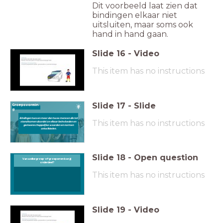
Dit voorbeeld laat zien dat
bindingen elkaar niet
uitsluiten, maar soms ook
hand in hand gaan.
Slide
16
-
Video
This item has no instructions
Slide
17
-
Slide
Groepsvormin
g
Bindingen tussen meer dan twee mensen die tot
This item has no instructions
stand komen doordat ze elkaar beïnvloeden en
gemeenschappelijke waarden en normen
ontwikkelen.
Slide
18
-
Open question
Van welke groep of groepen en ben jij
Van welke groep of groepen en ben jij onderdeel?
onderdeel?
This item has no instructions
Slide
19
-
Video