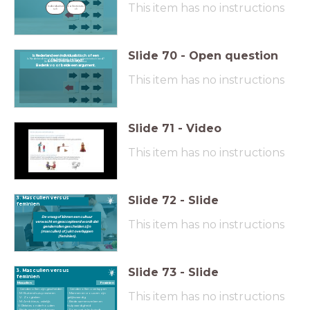
This item has no instructions
Individualisti
Collectivistis
sch
ch
Slide
70
-
Open question
Is Nederland een individualistisch of een
Is Nederland een individualistisch of een collectivistisch land?
collectivistisch land?
Bedenk voor beide een argument
Bedenk voor beide een argument.
This item has no instructions
Slide
71
-
Video
This item has no instructions
Slide
72
-
Slide
3. Masculien versus
feminien
De vraag of binnen een cultuur
This item has no instructions
verwacht en geaccepteerd wordt dat
genderrollen gescheiden zijn
(masculien) of juist overlappen
(feminien).
Slide
73
-
Slide
3. Masculien versus
feminien
Masuclien
Feminien
- Genderrollen zijn gescheiden
- Genderrollen overlappen
This item has no instructions
- M: Buitenshuis presteren
- Mannen en vrouwen zijn
V: Zorgtaken
gelijkwaardig
- M: Ambitieus, zakelijk.
- Beide: samenwerken en
V: Relaties onderhouden
hulpvaardigheid
- Beide: assertief gedrag en
- Doen wat je leuk vindt