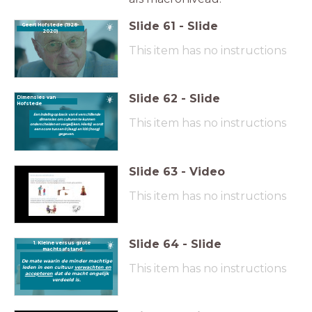
Slide
61
-
Slide
Geert Hofstede (1928-
2020)
This item has no instructions
Slide
62
-
Slide
Dimensies van
Hofstede
Een indeling op basis van 6 verschillende
This item has no instructions
dimensies om culturen te kunnen
onderscheiden en vergelijken. Hierbij wordt
een score tussen 0 (laag) en 100 (hoog)
gegeven.
Slide
63
-
Video
This item has no instructions
Slide
64
-
Slide
1. Kleine versus grote
machtsafstand
De mate waarin de minder machtige
This item has no instructions
leden in een cultuur
verwachten en
accepteren
dat de macht ongelijk
verdeeld is.