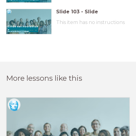
Slide
103
-
Slide
This item has no instructions
Einde van hoofdstuk
3
De samenleving en bindingen
More lessons like this