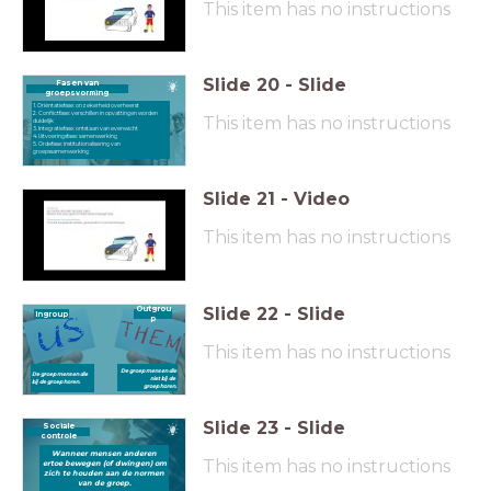
This item has no instructions
Slide
20
-
Slide
Fasen van
groepsvorming
1. Oriëntatiefase: onzekerheid overheerst
2. Conflictfase: verschillen in opvattingen worden
This item has no instructions
duidelijk
3. Integratiefase: ontstaan van evenwicht
4. Uitvoeringsfase: samenwerking
5. Ordefase: institutionalisering van
groepssamenwerking
Slide
21
-
Video
This item has no instructions
Slide
22
-
Slide
Outgrou
Ingroup
p
This item has no instructions
De groep mensen die
De groep mensen die
niet bij de
bij de
groep horen.
groep horen.
Slide
23
-
Slide
Sociale
controle
Wanneer mensen anderen
This item has no instructions
ertoe bewegen (of dwingen) om
zich te houden aan de normen
van de groep.