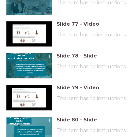
This item has no instructions
Slide
77
-
Video
This item has no instructions
4. Zwakke versus
Slide
78
-
Slide
sterkte
onzekerheidsvermijdi
ng
Hoe culturen omgaan met onzekere of
This item has no instructions
onbekende situaties. Daarbij gaat het om
de mate waarin mensen zich bedreigd
voelen door onzekere of onbekende
situaties.
Slide
79
-
Video
This item has no instructions
Slide
80
-
Slide
5. Lange versus
korte
termijngerichtheid
This item has no instructions
De verschillende manieren waarop
culturen bezig zijn met het heden,
verleden en de toekomst.