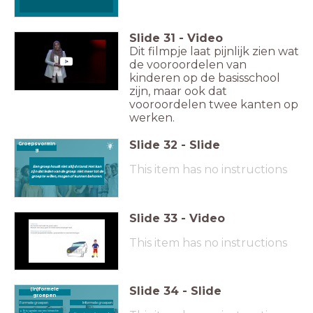
Slide
31
-
Video
Dit filmpje laat pijnlijk zien wat
de vooroordelen van
kinderen op de basisschool
zijn, maar ook dat
vooroordelen twee kanten op
werken.
Slide
32
-
Slide
Groepsvormin
g
This item has no instructions
Een groep houdt niet altijd stand. Het kan
zijn dat leden van de groep niet meer tot de
groep te willen, mogen of kunnen behoren.
Slide
33
-
Video
This item has no instructions
Slide
34
-
Slide
(In)formele
groepen
Informele groepen
Formele
groepen
Er is sprake van een hiërarchie