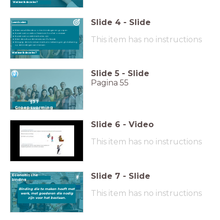
Wat leer ik deze les?
Slide
4
-
Slide
Leerdoelen
ik ken verschillende soorten bindingen en groepen
ik weet wat sociale cohesie is en hoe het ontstaat
This item has no instructions
ik weet wat sociale instituties zijn
ik ken de cultuurdimensies van Hofstede
ik begrijp de invloed van institutionalisering en globalisering
op de bindingen van mensen
Wat leer ik deze les?
Slide
5
-
Slide
Pagina 55
§3.1
Groepsvorming
Slide
6
-
Video
This item has no instructions
Slide
7
-
Slide
Economische
binding
Binding die te maken heeft met
This item has no instructions
werk, met goederen die nodig
zijn voor het bestaan.