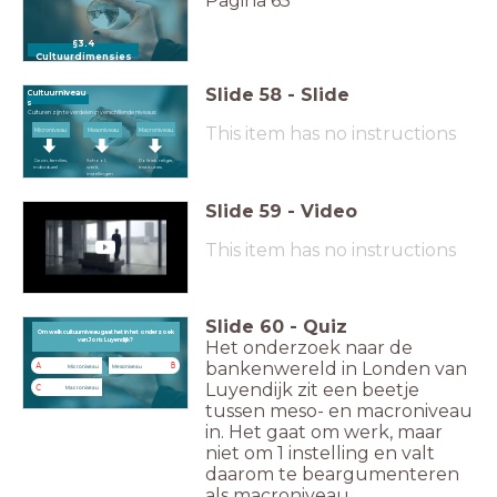
Pagina 65
§3.4
Cultuurdimensies
Slide
58
-
Slide
Cultuurniveau
s
Culturen zijn te verdelen in verschillende niveaus:
This item has no instructions
Macroniveau
Mesoniveau
Microniveau
Gezin, families,
School,
Politiek, religie,
individueel
werk,
instituties
instellingen
Slide
59
-
Video
This item has no instructions
Slide
60
-
Quiz
Om welk cultuurniveau gaat het in het onderzoek van Joris Luyendijk?
Om welk cultuurniveau gaat het in het onderzoek
van Joris Luyendijk?
Het onderzoek naar de
bankenwereld in Londen van
A
B
Microniveau
Mesoniveau
Luyendijk zit een beetje
C
Macroniveau
tussen meso- en macroniveau
in. Het gaat om werk, maar
niet om 1 instelling en valt
daarom te beargumenteren
als macroniveau.