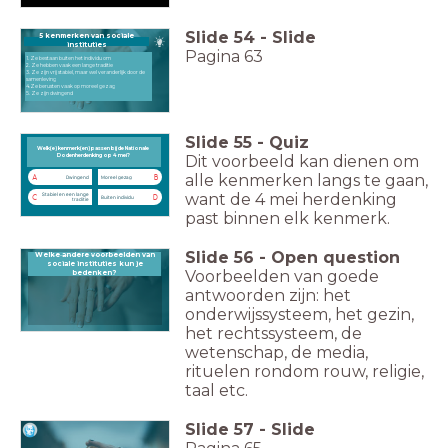
Slide
54
-
Slide
5 kenmerken van sociale
instituties
Pagina 63
1. Ze bestaan buiten het individu om
2. Ze hebben vaak een lange traditie
3. Ze zijn vrij stabiel, maar wel veranderlijk door de
samenleving
4.Ze berusten vaak op moreel gezag
5. Ze zijn dwingend
Slide
55
-
Quiz
Welk(e) kenmerk(en) passen bij de Nationale Dodenherdenking op 4 mei?
Welk(e) kenmerk(en) passen bij de Nationale
Dit voorbeeld kan dienen om
Dodenherdenking op 4 mei?
alle kenmerken langs te gaan,
A
B
Dwingend
Moreel gezag
want de 4 mei herdenking
Stabiel en een lange
C
D
Buiten individu
traditie
past binnen elk kenmerk.
Slide
56
-
Open question
Welke andere voorbeelden van
Welke andere voorbeelden van sociale instituties kun je bedenken?
sociale instituties kun je
Voorbeelden van goede
bedenken?
antwoorden zijn: het
onderwijssysteem, het gezin,
het rechtssysteem, de
wetenschap, de media,
rituelen rondom rouw, religie,
taal etc.
Slide
57
-
Slide