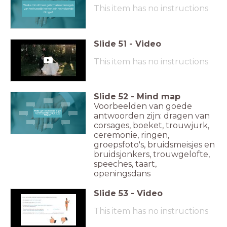
Welke min of meer geformaliseerde regels
This item has no instructions
van het huwelijk herken je in het volgende
filmpje?
Slide
51
-
Video
This item has no instructions
Slide
52
-
Mind map
Voorbeelden van goede
Welke geformaliseerde regels
antwoorden zijn: dragen van
Welke geformaliseerde regels van
van
het huwelijk zag je in het
het huwelijk zag je in het filmpje?
filmpje?
corsages, boeket, trouwjurk,
ceremonie, ringen,
groepsfoto's, bruidsmeisjes en
bruidsjonkers, trouwgelofte,
speeches, taart,
openingsdans
Slide
53
-
Video
This item has no instructions