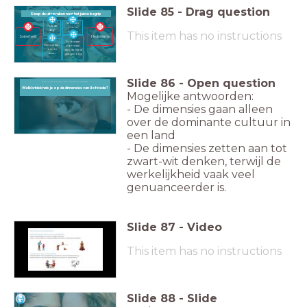
Slide
85
-
Drag question
Sleep de uitspraken naar het juiste begrip
We leven
Pluk de
om te
dag!
This item has no instructions
werken
Hedonisme
Soberheid
Doe maar
We werken
normaal
om te
dan doe je al
leven
gek genoeg!
Slide
86
-
Open question
Welk kritiek heb je op de dimensies van Hofstede?
Welk kritiek heb je op de dimensies van Hofstede?
Mogelijke antwoorden:
- De dimensies gaan alleen
over de dominante cultuur in
een land
- De dimensies zetten aan tot
zwart-wit denken, terwijl de
werkelijkheid vaak veel
genuanceerder is.
Slide
87
-
Video
This item has no instructions
Slide
88
-
Slide