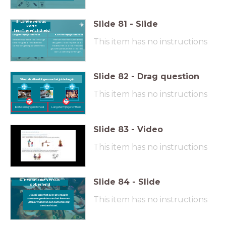
Slide
81
-
Slide
5. Lange versus
korte
termijngerichtheid
Langetermijngerichtheid
Kortetermijngerichtheid
This item has no instructions
Streven naar een toekomstige
Mensen hechten waarde aan
beloning door middel van
deugden zoals respect voor
volharding en spaarzaamheid.
traditie, het voorkomen van
gezichtsverlies en het voldoen
aan sociale verplichtingen.
Slide
82
-
Drag question
Sleep de afbeeldingen naar het juiste begrip.
This item has no instructions
Langetermijngerichtheid
Kortetermijngerichtheid
Slide
83
-
Video
This item has no instructions
Slide
84
-
Slide
6. Hedonisme versus
soberheid
Hierbij gaat het over de vraag in
This item has no instructions
hoeverre genieten van het leven en
plezier maken in een samenleving
centraal staat.