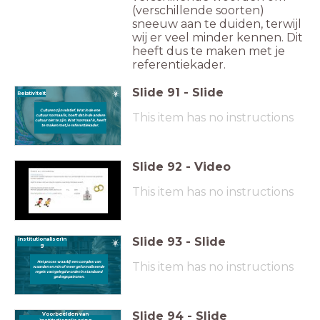
(verschillende soorten)
sneeuw aan te duiden, terwijl
wij er veel minder kennen. Dit
heeft dus te maken met je
referentiekader.
Slide
91
-
Slide
Relativiteit
Culturen zijn relatief. Wat in de ene
This item has no instructions
cultuur normaal is, hoeft dat in de andere
cultuur niet te zijn. Wat 'normaal' is, heeft
te maken met je referentiekader.
Slide
92
-
Video
This item has no instructions
Slide
93
-
Slide
Institutionaliserin
g
Het proces waarbij een complex van
This item has no instructions
waarden en min of meer geformaliseerde
regels vastgelegd worden in standaard
gedragspatronen.
Slide
94
-
Slide
Voorbeelden van