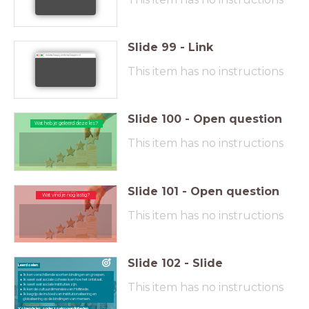
Slide
99
-
Link
maatschappij-wetenschappen.nl
This item has no instructions
Slide
100
-
Open question
Wat heb je geleerd deze les?
Wat heb je geleerd deze les?
This item has no instructions
Slide
101
-
Open question
Wat vind je nog lastig?
Wat vind je nog lastig?
This item has no instructions
Slide
102
-
Slide
Leerdoelen
Ik ken verschillende soorten bindingen en groepen.
Ik weet wat sociale cohesie is en hoe het ontstaat.
This item has no instructions
Ik weet wat sociale instituties zijn.
Ik ken de cultuurdimensies van Hofstede.
Ik begrijp de invloed van institutionalisering en
globalisering op de bindingen van mensen.
Volgende les: onderzoeksvaardigheden