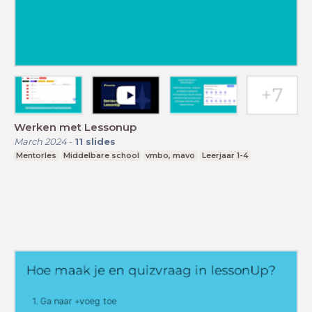
Werken met Lessonup
March 2024
-
11
slides
Mentorles
Middelbare school
vmbo, mavo
Leerjaar 1-4