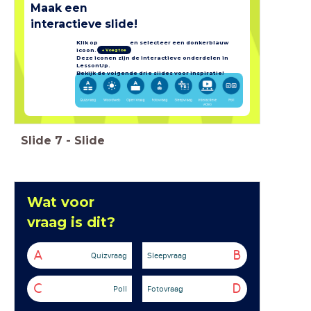
Maak een
interactieve slide!
Klik op en selecteer een donkerblauw
icoon.
+ Voeg toe
Deze iconen zijn de interactieve onderdelen in
LessonUp.
Bekijk de volgende drie slides voor inspiratie!
Slide
7
-
Slide
Wat voor
vraag is dit?
A
B
Quizvraag
Sleepvraag
C
D
Poll
Fotovraag