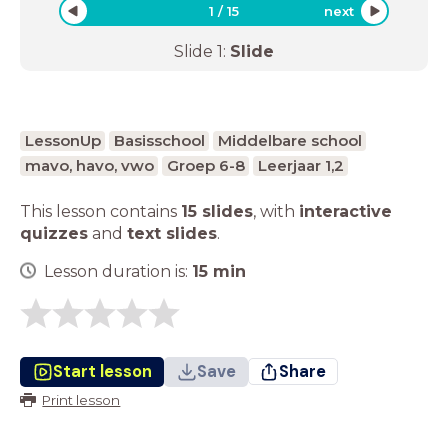
1
/
15
next
Slide
1
:
Slide
LessonUp
Basisschool
Middelbare school
mavo, havo, vwo
Groep 6-8
Leerjaar 1,2
This lesson contains
15 slides
,
with
interactive
quizzes
and
text slides
.
Lesson duration is:
15
min
Start lesson
Save
Share
Print lesson