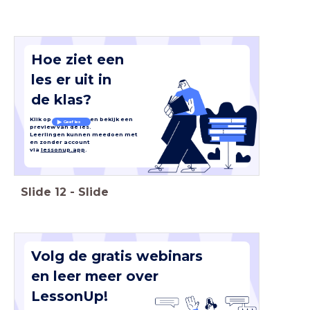
Hoe ziet een
les er uit
in
de klas?
Klik op en bekijk een
Geef les
preview van de les.
Leerlingen kunnen meedoen met
en zonder account
via
lessonup.app
.
Slide
12
-
Slide
Volg de gratis webinars
en leer meer over
LessonUp!