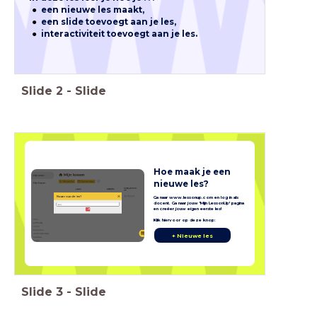
een nieuwe les maakt,
een slide toevoegt aan je les,
interactiviteit toevoegt aan je les.
Slide
2
-
Slide
Hoe maak je een
nieuwe les?
Ga naar www.lessonup.com en log in als
docent. Ga naar jouw 'Mijn LessonUp' pagina
en creëer jouw eigen eerste les!
Klik hiervoor op deze knop:
+ Nieuwe les
Slide
3
-
Slide