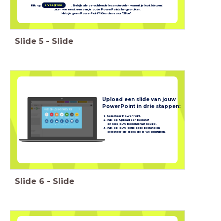
+ Voeg toe
Klik op . Bekijk alle verschillende lesonderdelen waaruit je kunt kiezen!
Laten we eerst een van je oude PowerPoints hergebruiken.
Heb je geen PowerPoint? Kies dan voor 'Slide'.
Slide
5
-
Slide
Upload een slide van jouw
PowerPoint in drie stappen:
1. Selecteer PowerPoint.
2. Klik op 'Upload een bestand'
en kies jouw bestand naar keuze.
3. Klik op jouw geüploade bestand en
selecteer die slides die je wil gebruiken.
Slide
6
-
Slide