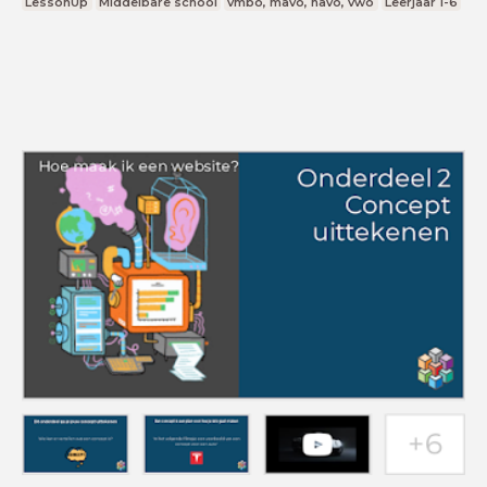
LessonUp
Middelbare school
vmbo, mavo, havo, vwo
Leerjaar 1-6