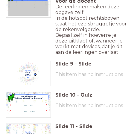
Voor de docent
De leerlingen maken deze
opgave zelf.
In de hotspot rechtsboven
staat het ezelsbruggetje voor
de rekenvolgorde.
Bepaal zelf in hoeverre je
deze uitklapt of, wanneer je
werkt met devices, dat je dit
aan de leerlingen overlaat.
Slide
9
-
Slide
Oplossing
This item has no instructions
2
3 + 4 x 5 =
2
3 + 4 x
=
5
3 +
100
=
103
Slide
10
-
Quiz
Nog eentje dan...
2
7 + 3 - 4 x (2+8) + 9 : 3 =
Wat is de uitkomst van deze som?
This item has no instructions
A
B
103
175
C
D
403
30.625
Slide
11
-
Slide
Oplossing
2
7 + 3 - 4 x (2 + 8) + 9 : 3 =