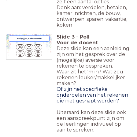
zelf een aantal opties.
Denk aan: verdelen, betalen,
kamer inrichten, de bouw,
ontwerpen, sparen, vakantie,
koken
Slide
3
-
Poll
Hoe kijk jij als je rekenen denkt?
Voor de docent
🤩
😍
😐
Deze slide kan een aanleiding
🥴
😬
😵
zijn om het gesprek over de
(mogelijke) aversie voor
rekenen te bespreken.
Waar zit het 'm in? Wat zou
rekenen leuker/makkelijker
maken?
Of zijn het specifieke
onderdelen van het rekenen
die niet gesnapt worden?
Uiteraard kan deze slide ook
een aanspreekpunt zijn om
de leerlingen indivueel op
aan te spreken.