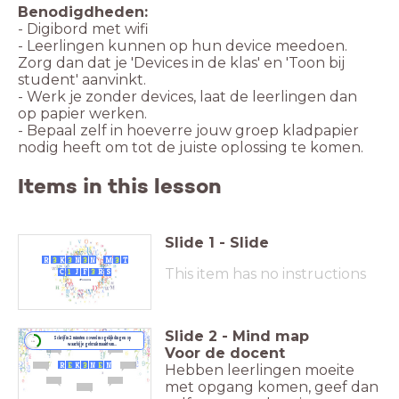
Benodigdheden:
- Digibord met wifi
- Leerlingen kunnen op hun device meedoen.
Zorg dan dat je 'Devices in de klas' en 'Toon bij
student' aanvinkt.
- Werk je zonder devices, laat de leerlingen dan
op papier werken.
- Bepaal zelf in hoeverre jouw groep kladpapier
nodig heeft om tot de juiste oplossing te komen.
Items in this lesson
Slide
1
-
Slide
R
3
K
3
N
3
N
M
3
T
This item has no instructions
C
1
J
F
3
R
S
Week van Lezen en Schrijven
08 - 15 september 2024
Slide
2
-
Mind map
Schrijf in 2 minuten zoveel mogelijk dingen op
timer
2:00
waarbij je gebruik maakt van...
Voor de docent
R
E
K
3
N
E
N
Hebben leerlingen moeite
met opgang komen, geef dan