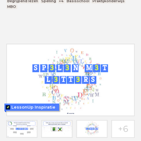
Begrijpend lezen
Spelling
+4
Basisschool
Praktijkonderwijs
MBO
LessonUp Inspiratie