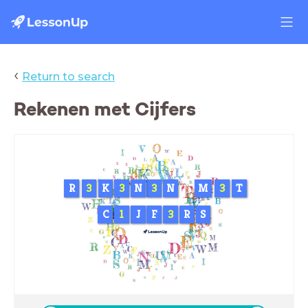
‹
Return to search
Rekenen met Cijfers
R
3
K
3
N
3
N
M
3
T
C
1
J
F
3
R
S
Week van Lezen en Schrijven
08 - 15 september 2024