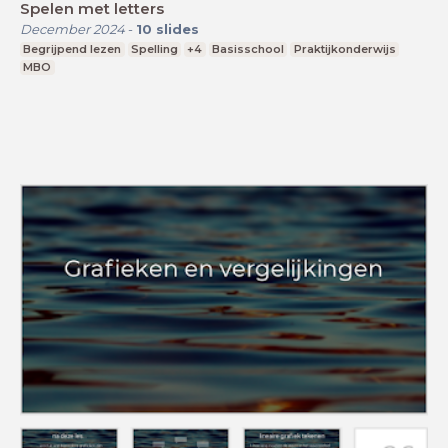
Spelen met letters
December 2024
-
10
slides
Begrijpend lezen
Spelling
+4
Basisschool
Praktijkonderwijs
MBO