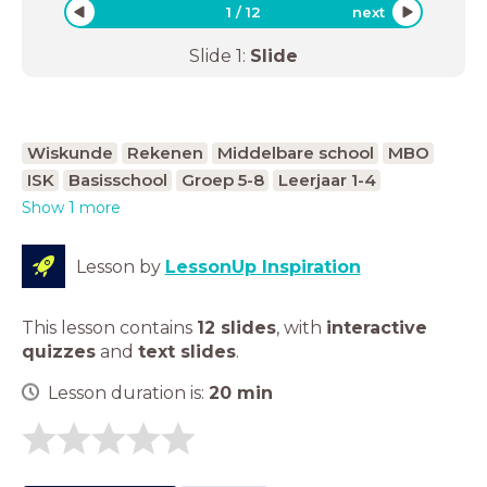
1
/
12
next
Slide
1
:
Slide
Wiskunde
Rekenen
Middelbare school
MBO
ISK
Basisschool
Groep 5-8
Leerjaar 1-4
Show 1 more
Lesson by
LessonUp Inspiration
This lesson contains
12 slides
,
with
interactive
quizzes
and
text slides
.
Lesson duration is:
20
min