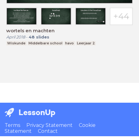
wortels en machten
April 2018
-
48
slides
Wiskunde
Middelbare school
havo
Leerjaar 2
LessonUp
Terms
Privacy Statement
Cookie
Statement
Contact