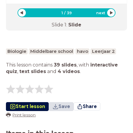
1
/
39
next
Slide
1
:
Slide
Biologie
Middelbare school
havo
Leerjaar 2
This lesson contains
39 slides
,
with
interactive
quiz
,
text slides
and
4 videos
.
Start lesson
Save
Share
Print lesson