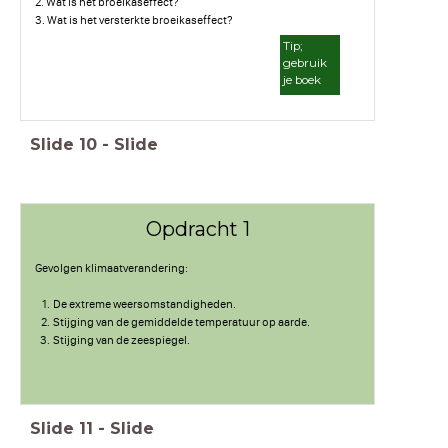
2. Wat is het broeikaseffect?
3. Wat is het versterkte broeikaseffect?
Tip;
gebruik
je boek
Slide
10
-
Slide
Opdracht 1
Gevolgen klimaatverandering:
De extreme weersomstandigheden.
Stijging van de gemiddelde temperatuur op aarde.
Stijging van de zeespiegel.
Slide
11
-
Slide