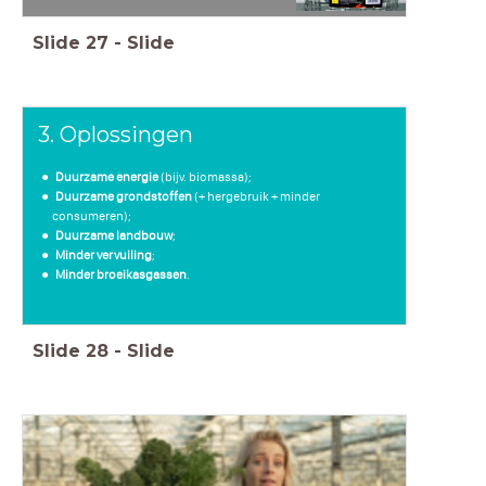
Slide
27
-
Slide
3. Oplossingen
Duurzame energie
(bijv. biomassa);
Duurzame grondstoffen
(+ hergebruik + minder
consumeren);
Duurzame landbouw
;
Minder vervuiling
;
Minder broeikasgassen
.
Slide
28
-
Slide