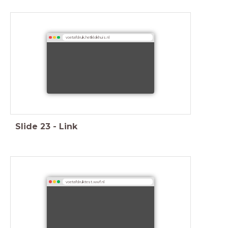
voetafdruk.hetklokhuis.nl
Slide
23
-
Link
voetafdruktest.wwf.nl