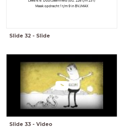
Lees 6.6. Duurzaamheid (blz. 226 t/m 231)
Maak opdracht 1 t/m 9 in BVJMAX
Slide
32
-
Slide
Slide
33
-
Video