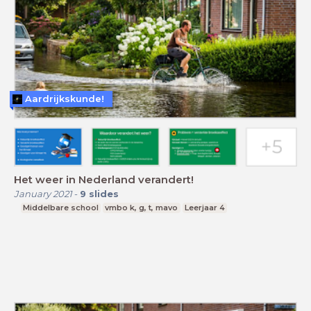
Aardrijkskunde!
Het weer in Nederland verandert!
January 2021
-
9
slides
Middelbare school
vmbo k, g, t, mavo
Leerjaar 4