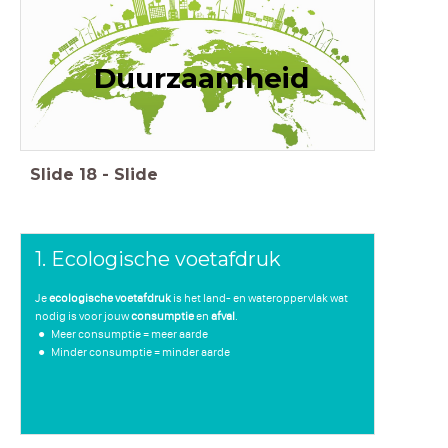
Duurzaamheid
Slide
18
-
Slide
1. Ecologische voetafdruk
Je
ecologische voetafdruk
is het land- en wateroppervlak wat
nodig is voor jouw
consumptie
en
afval
.
Meer consumptie = meer aarde
Minder consumptie = minder aarde