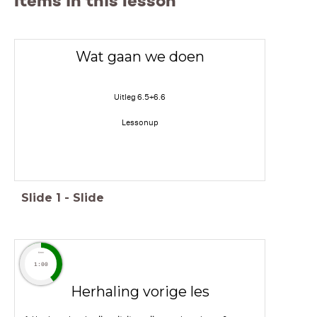
Items in this lesson
Wat gaan we doen
Uitleg 6.5+6.6
Lessonup
Slide
1
-
Slide
timer
1:00
Herhaling vorige les