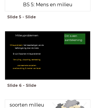
BS 5: Mens en milieu
Slide
5
-
Slide
Milieuproblemen
Dit is een
aantekening
Milieuprobleem
: het beschadigen van de
leefomgeving door de mens
Er zijn 3 soorten milieuproblemen
Vervuiling, uitputting, aantasting
voornaamste oorzaken:
overbevolking & manier van leven
Slide
6
-
Slide
soorten milieu