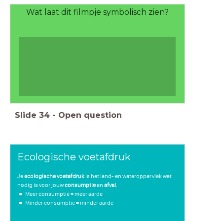
Wat laat dit filmpje symbolisch zien?
Slide
34
-
Open question
Ecologische voetafdruk
Je
ecologische voetafdruk
is het land- en wateroppervlak wat
nodig is voor jouw
consumptie
en
afval
.
Meer consumptie = meer aarde
Minder consumptie = minder aarde