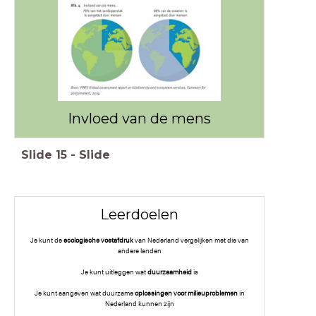
Invloed van de mens
Slide
15
-
Slide
Leerdoelen
Je kunt de
ecologische voetafdruk
van Nederland vergelijken met die van
andere landen
Je kunt uitleggen wat
duurzaamheid
is
Je kunt aangeven wat duurzame
oplossingen voor milieuproblemen
in
Nederland kunnen zijn