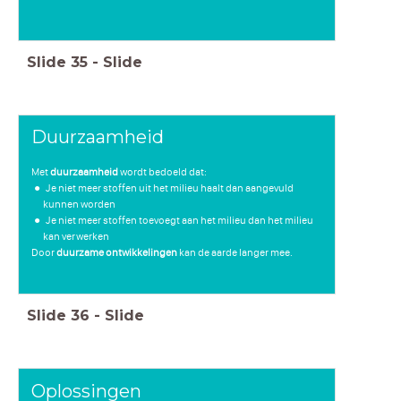
Slide
35
-
Slide
Duurzaamheid
Met
duurzaamheid
wordt bedoeld dat:
Je niet meer stoffen uit het milieu haalt dan aangevuld
kunnen worden
Je niet meer stoffen toevoegt aan het milieu dan het milieu
kan verwerken
Door
duurzame ontwikkelingen
kan de aarde langer mee.
Slide
36
-
Slide
Oplossingen