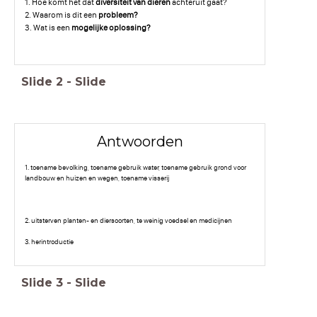
1. Hoe komt het dat
diversiteit van dieren
achteruit gaat?
2. Waarom is dit een
probleem?
3. Wat is een
mogelijke oplossing?
Slide
2
-
Slide
Antwoorden
1. toename bevolking, toename gebruik water, toename gebruik grond voor
landbouw en huizen en wegen, toename visserij
2. uitsterven planten- en diersoorten, te weinig voedsel en medicijnen
3. herintroductie
Slide
3
-
Slide