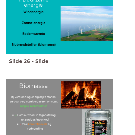
energie
Windenergie
Zonne-energie
Bodemwarmte
Biobrandstoffen (biomassa)
Slide
26
-
Slide
Biomassa
Bij verbranding energierijke stoffen
en door vergisten/vergassen ontstaat
biogas, biobrandstof
.
+
Hernieuwbaar in tegenstelling
tot aardgas/steenkool
-
Veel
koolstofdioxide
bij
verbranding