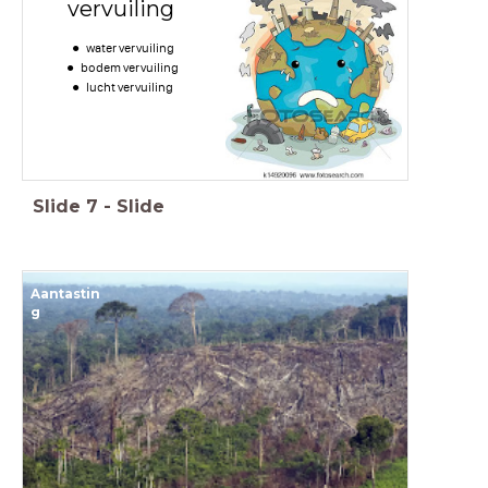
vervuiling
water vervuiling
bodem vervuiling
lucht vervuiling
Slide
7
-
Slide
Aantastin
g