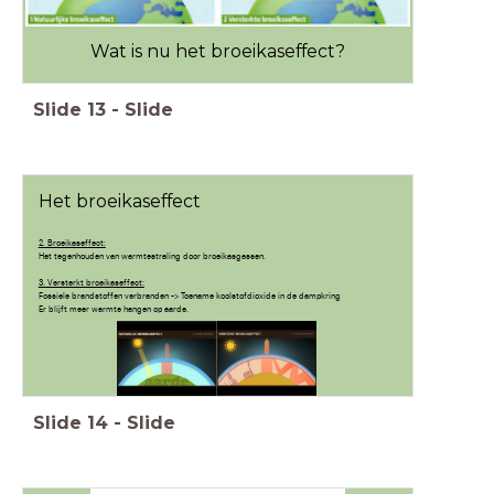
Wat is nu het broeikaseffect?
Slide
13
-
Slide
Het broeikaseffect
2. Broeikaseffect:
Het tegenhouden van warmtestraling door broeikasgassen.
3. Versterkt broeikaseffect:
Fossiele brandstoffen verbranden -> Toename koolstofdioxide in de dampkring
Er blijft meer warmte hangen op aarde.
Slide
14
-
Slide