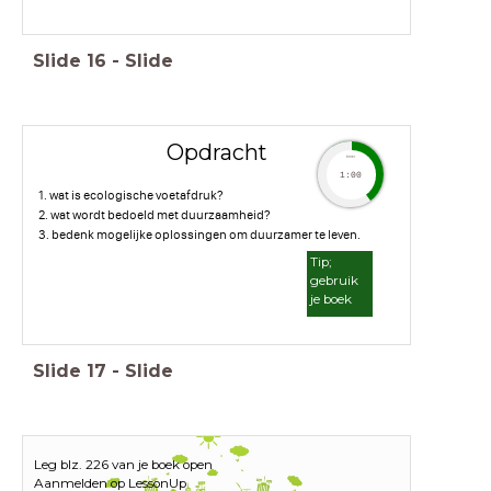
Slide
16
-
Slide
Opdracht
timer
1:00
1. wat is ecologische voetafdruk?
2. wat wordt bedoeld met duurzaamheid?
3. bedenk mogelijke oplossingen om duurzamer te leven.
Tip;
gebruik
je boek
Slide
17
-
Slide
Leg blz. 226 van je boek open
Aanmelden op LessonUp