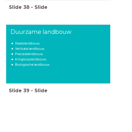
Slide
38
-
Slide
Duurzame landbouw
Stadslandbouw;
Verticale landbouw;
Precisielandbouw;
Kringlooplandbouw;
Biologische landbouw.
Slide
39
-
Slide