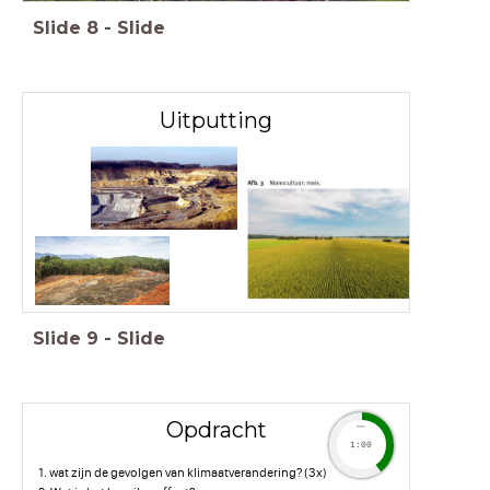
Slide
8
-
Slide
Uitputting
Slide
9
-
Slide
Opdracht
timer
1:00
1. wat zijn de gevolgen van klimaatverandering? (3x)