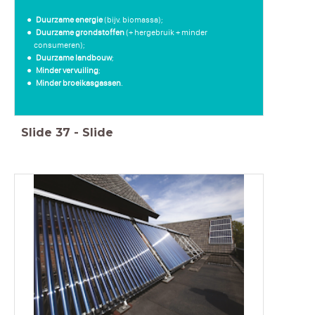
Duurzame energie
(bijv. biomassa);
Duurzame grondstoffen
(+ hergebruik + minder
consumeren);
Duurzame landbouw
;
Minder vervuiling
;
Minder broeikasgassen
.
Slide
37
-
Slide