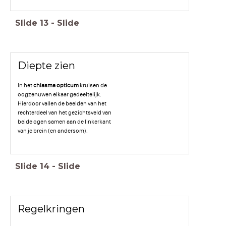
Slide
13
-
Slide
Diepte zien
In het
chiasma opticum
kruisen de
oogzenuwen elkaar gedeeltelijk.
Hierdoor vallen de beelden van het
rechterdeel van het gezichtsveld van
beide ogen samen aan de linkerkant
van je brein (en andersom).
Slide
14
-
Slide
Regelkringen