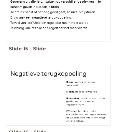
Gegevens uit allerlei zintuigen op verschillende plekken in je
lichaam geven input aan je brein.
Je brein checkt of het nog goed gaat, zo niet -> bijsturen.
Dit is vaak een negatieve terugkoppeling.
Te veel van iets? Je brein regelt dat het minder wordt.
Te weinig van iets? Je brin regelt dat het meer wordt.
Slide
15
-
Slide
Negatieve terugkoppeling
Regelcentrum:
brein
(meestal)
Norm
: de ideale waarde
Receptor
: meet de waarde en
geeft het door aan het
regelcentrum
Effector
: het ding dat in
opdracht van het regelcentrum
de waarde verandert (omhoog
en/ of omlaag).