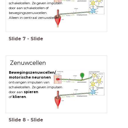
schakelcellen. Ze geven impulsen
door aan schakelcellen of
bewegingszenuwcellen.
Alleen in centraal zenuwstelsel
Slide
7
-
Slide
Zenuwcellen
Bewegingszenuwcellen/
motorische neuronen
ontvangen impulsen van
schakelcellen. Ze geven impulsen
door aan
spieren
of
klieren
.
Slide
8
-
Slide