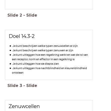
Slide
2
-
Slide
Doel 14.3-2
Je kunt beschrijven welke typen zenuwcellen er zijn
Je kunt beschrijven welke typen zenuwen er zijn
Je kunt uitleggen hoe een regelkring werkt en wat de rol van
een receptor, norm en effector in een regelkring is
Je kunt uitleggen hoe we diepte zien
Je kunt uitleggen hoe nachtblindheid en kleurenblindheid
ontstaan
Slide
3
-
Slide
Zenuwcellen