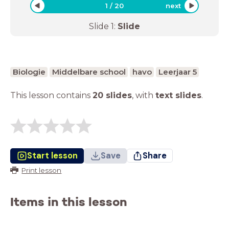
1
/
20
next
Slide
1
:
Slide
Biologie
Middelbare school
havo
Leerjaar 5
This lesson contains
20 slides
,
with
text slides
.
Start lesson
Save
Share
Print lesson
Items in this lesson