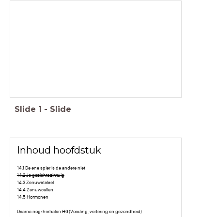
14.3 Zenuwstelsel deel 1
Slide
1
-
Slide
Inhoud hoofdstuk
14.1 De ene spier is de andere niet
14.2 Je gezichtszintuig
14.3 Zenuwstelsel
14.4 Zenuwcellen
14.5 Hormonen
Daarna nog: herhalen H6 (Voeding, vertering en gezondheid)