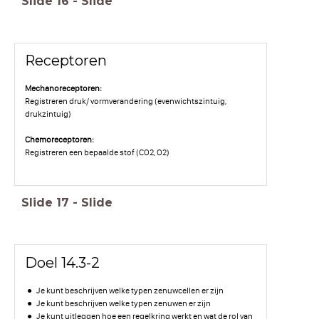
Slide
16
-
Slide
Receptoren
Mechanoreceptoren:
Registreren druk/ vormverandering (evenwichtszintuig,
drukzintuig)
Chemoreceptoren:
Registreren een bepaalde stof (CO2, O2)
Slide
17
-
Slide
Doel 14.3-2
Je kunt beschrijven welke typen zenuwcellen er zijn
Je kunt beschrijven welke typen zenuwen er zijn
Je kunt uitleggen hoe een regelkring werkt en wat de rol van