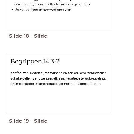
een receptor, norm en effector in een regelkring is
Je kunt uitleggen hoe we diepte zien
Slide
18
-
Slide
Begrippen 14.3-2
perifeer zenuwstelsel, motorische en sensorische zenuwcellen,
schakelcellen, zenuwen, regelkring, negatieve terugkoppeling,
chemoreceptor, mechanoreceptor, norm, chiasma opticum
Slide
19
-
Slide