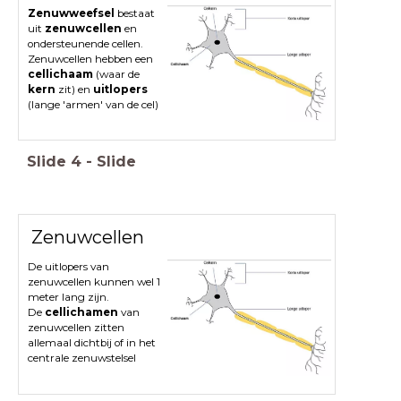
Zenuwweefsel
bestaat
uit
zenuwcellen
en
ondersteunende cellen.
Zenuwcellen hebben een
cellichaam
(waar de
kern
zit) en
uitlopers
(lange 'armen' van de cel)
Slide
4
-
Slide
Zenuwcellen
De uitlopers van
zenuwcellen kunnen wel 1
meter lang zijn.
De
cellichamen
van
zenuwcellen zitten
allemaal dichtbij of in het
centrale zenuwstelsel