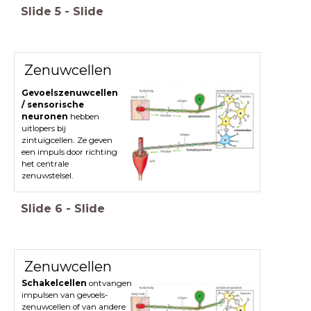
Slide
5
-
Slide
Zenuwcellen
Gevoelszenuwcellen
/ sensorische
neuronen
hebben
uitlopers bij
zintuigcellen. Ze geven
een impuls door richting
het centrale
zenuwstelsel.
Slide
6
-
Slide
Zenuwcellen
Schakelcellen
ontvangen
impulsen van gevoels-
zenuwcellen of van andere