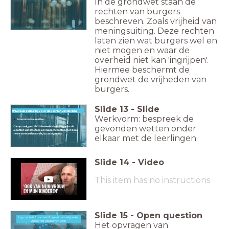
In de grondwet staan de
rechten van burgers
beschreven. Zoals vrijheid van
meningsuiting. Deze rechten
laten zien wat burgers wel en
niet mogen en waar de
overheid niet kan 'ingrijpen'.
Hiermee beschermt de
grondwet de vrijheden van
burgers.
Slide
13
-
Slide
Universele Verklaring voor de Rechten van de Mens
Werkvorm: bespreek de
Internationale wetten
gevonden wetten onder
Ga op zoek naar de Universele Verklaring voor de
Rechten van de Mens via mensenrechten.nl en zoek
twee wetsartikelen die jou aanspreken.
elkaar met de leerlingen.
Slide
14
-
Video
This item has no instructions
Slide
15
-
Open question
Leg met behulp van het filmpje uit dat veiligheid en
Leg met behulp van het filmpje uit dat veiligheid en vrijheid niet altijd samen. gaan
vrijheid niet altijd samen gaan.
Het opvragen van