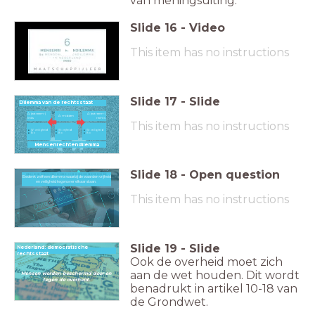
van meningsuiting.
Slide
16
-
Video
This item has no instructions
Slide
17
-
Slide
Dilemma van de rechtsstaat
A: (extreem-)
A: (extreem-)
A: midden
links
rechts
This item has no instructions
W: veiligheid
W: vrijheid
W: veiligheid
B: x
B: x
B: x
Mensenrechtendilemma
Slide
18
-
Open question
Bedenk zelf een dilemma waarbij de waarden vrijheid en veiligheid tegenover elkaar staan.
Bedenk zelf een dilemma waarbij de waarden vrijheid
en veiligheid tegenover elkaar staan.
This item has no instructions
Slide
19
-
Slide
Nederland: democratische
rechtsstaat
Ook de overheid moet zich
aan de wet houden. Dit wordt
Mensen worden beschermd door en
tegen de overheid.
benadrukt in artikel 10-18 van
de Grondwet.