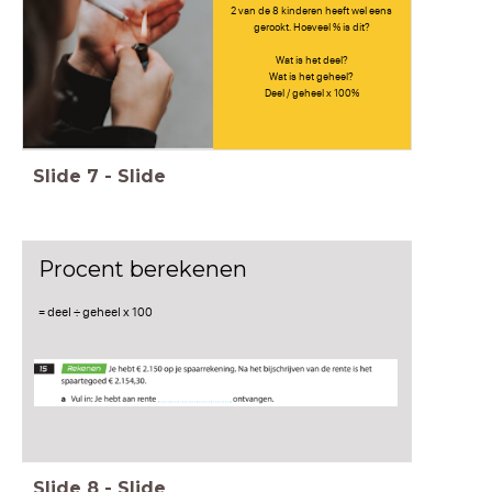
2 van de 8 kinderen heeft wel eens
gerookt. Hoeveel % is dit?
Wat is het deel?
Wat is het geheel?
Deel / geheel x 100%
Slide
7
-
Slide
Procent berekenen
= deel ÷ geheel x 100
Slide
8
-
Slide