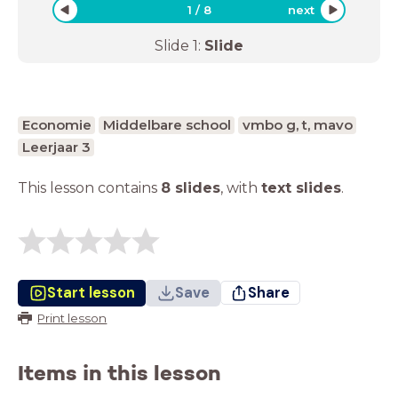
1
/
8
next
Slide
1
:
Slide
Economie
Middelbare school
vmbo g, t, mavo
Leerjaar 3
This lesson contains
8 slides
,
with
text slides
.
Start lesson
Save
Share
Print lesson
Items in this lesson