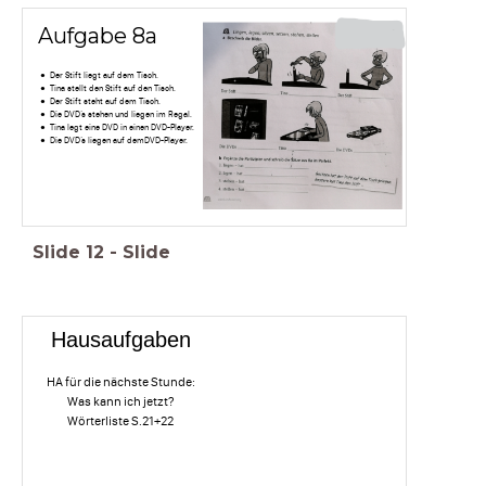
Aufgabe 8a
Der Stift liegt auf dem Tisch.
Tina stellt den Stift auf den Tisch.
Der Stift steht auf dem Tisch.
Die DVD’s stehen und liegen im Regal.
Tina legt eine DVD in einen DVD-Player.
Die DVD’s liegen auf demDVD-Player.
Slide
12
-
Slide
Hausaufgaben
HA für die nächste Stunde:
Was kann ich jetzt?
Wörterliste S.21+22