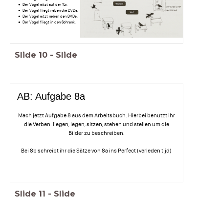
Der Vogel sitzt auf der Tür.
Der Vogel fliegt neben die DVDs.
Der Vogel sitzt neben den DVDs.
Der Vogel fliegt in den Schrank.
Slide
10
-
Slide
AB: Aufgabe 8a
Mach jetzt Aufgabe 8 aus dem Arbeitsbuch. Hierbei benutzt ihr
die Verben: liegen, legen, sitzen, stehen und stellen um die
Bilder zu beschreiben.
Bei 8b schreibt ihr die Sätze von 8a ins Perfect (verleden tijd)
Slide
11
-
Slide