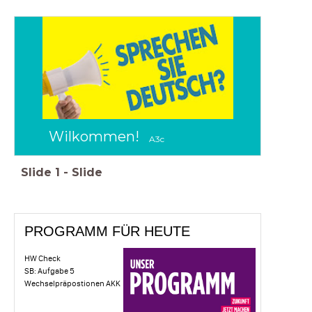
Wilkommen!
A3c
Slide
1
-
Slide
PROGRAMM FÜR HEUTE
HW Check
SB: Aufgabe 5
Wechselpräpostionen AKK