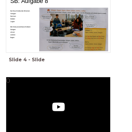
SB: Aufgabe 8
8a: Beschreibe die Aktionen.
Hängen
Setzten
Stellen
Legen
8b: Endzustand beschreiben:
hängen
sitzen
stehen
liegen
Slide
4
-
Slide
0