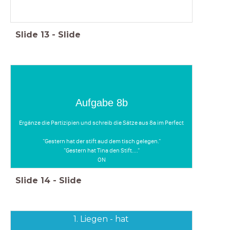
Slide
13
-
Slide
Aufgabe 8b
Ergänze die Partizipien und schreib die Sätze aus 8a im Perfect
"Gestern hat der stift aud dem tisch gelegen."
"Gestern hat Tina den Stift...."
ON
Slide
14
-
Slide
1. Liegen - hat