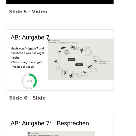
Slide
5
-
Video
AB: Aufgabe 7
Mach jetzt Aufgabe 7 und
beschreibe was der Vogel
macht.
- Wohin vliegt der Vogel?
- Wo ist der Vogel?
timer
7:00
Slide
6
-
Slide
AB: Aufgabe 7: Besprechen