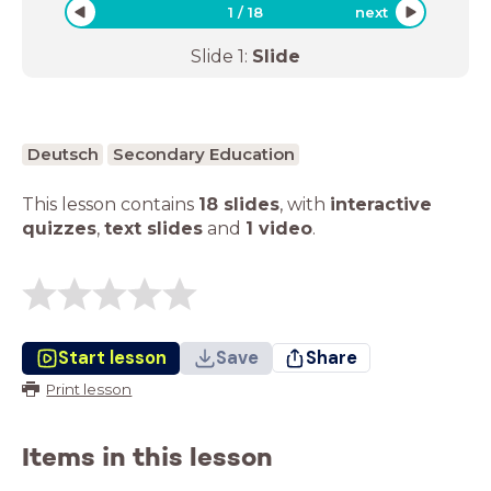
1
/
18
next
Slide
1
:
Slide
Deutsch
Secondary Education
This lesson contains
18 slides
,
with
interactive
quizzes
,
text slides
and
1 video
.
Start lesson
Save
Share
Print lesson
Items in this lesson