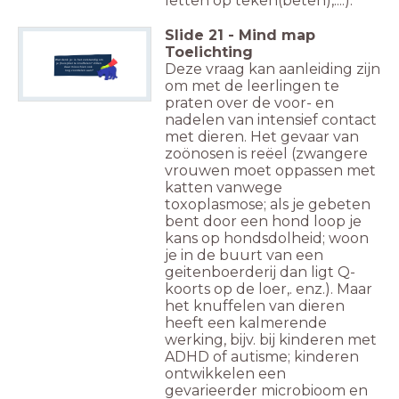
letten op teken(beten),....).
Slide
21
-
Mind map
Toelichting
Wat denk je: is het verstandig om
Deze vraag kan aanleiding zijn
je (huis)dier te knuffelen? Zitten
daar misschien ook
nog voordelen aan?
om met de leerlingen te
praten over de voor- en
nadelen van intensief contact
met dieren. Het gevaar van
zoönosen is reëel (zwangere
vrouwen moet oppassen met
katten vanwege
toxoplasmose; als je gebeten
bent door een hond loop je
kans op hondsdolheid; woon
je in de buurt van een
geitenboerderij dan ligt Q-
koorts op de loer,. enz.). Maar
het knuffelen van dieren
heeft een kalmerende
werking, bijv. bij kinderen met
ADHD of autisme; kinderen
ontwikkelen een
gevarieerder microbioom en