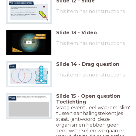
Slide
12
-
Slide
Wie is de boosdoener?
Zoönosen worden veroorzaakt door een heel leger aan
micro-organismen.
Dat kunnen bacteriën, virussen en
parasieten zijn.
This item has no instructions
Zij infecteren hun 'gastheer' (jou?) zodat zij zich ten
koste van die gastheer kunnen vermenigvuldigen.
Weet jij het verschil tussen
virussen
en
bacteriën
?
Bekijk de video (volgende dia)!
Slide
13
-
Video
This item has no instructions
Slide
14
-
Drag question
Welke eigenschap geldt voor virussen, welke voor bacterieën, en welk voor allebei?
Sleep de eigenschap
Vraag
naar het juiste vakje.
te zien met een goede
lichtmicroscoop
<span style="color:
rgb(0, 0, 0); font-
heeft cel van een gastheer nodig om te
weight:
This item has no instructions
vermenigvuldigen
bold">bacterie&nbsp;
</span><div><span
<span style="color:
<span style="color:
heeft een celmembraan
style="color: rgb(0,
rgb(0, 0, 0); font-
rgb(0, 0, 0); font-
0, 0); font-weight:
weight:
weight:
bold">én&nbsp;</span>
bevat erfelijk materiaal
bold">bacterie</span>
bold">virus</span>
</div><div><span
(RNA of DNA)
style="color: rgb(0,
0, 0); font-weight:
te behandelen met antibiotica
bold">virus</span>
</div>
kan zich zelfstandig vermenigvuldingen
(delen)
Slide
15
-
Open question
Waarom zorgt een 'slimme' veroorzaker van een zoönose
Vraag
(virus, parasiet, bacterie) dat zijn gastheer
niet
heel erg ziek
wordt?
Toelichting
Vraag eventueel waarom 'slim'
tussen aanhalingstekentjes
staat. (antwoord: deze
organismen hebben geen
zenuwstelsel en we gaan er