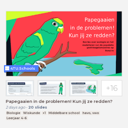
4TU.Schools
Papegaaien in de problemen! Kun jij ze redden?
2 days ago
-
20
slides
Biologie
Wiskunde
+1
Middelbare school
havo, vwo
Leerjaar 4-6