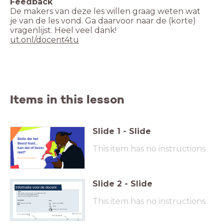
De makers van deze les willen graag weten wat
je van de les vond. Ga daarvoor naar de (korte)
ut.onl/docent4tu
Items in this lesson
Slide
1
-
Slide
Belle die het
Beest kust...
This item has no instructions
kan dat of liever
niet?
Een les over zoönosen
Slide
2
-
Slide
Informatie voor de docent
Vooraf
Neem de dia's vooraf door en lees ook de bijbehorende notities.
De les bevat een optionele 'dagboek'-opdracht.
Daarmee wordt de les langer dan 30 minuten.
This item has no instructions
Benodigdheden
Iconen
Laptop voor elke leerling
Vergroot een afbeelding
Klik hier
Hotspot met meer informatie
Navigeren door de les
Zet het vinkje 'toon bij leerling'
aan
Toon notities bij elke dia