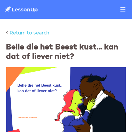
‹
Return to search
Belle die het Beest kust... kan
dat of liever niet?
Belle die het Beest kust...
kan dat of liever niet?
Een les over zoönosen