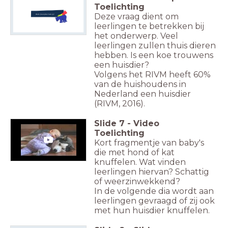
Toelichting
Deze vraag dient om
Welk (huis)dier heb jij?
leerlingen te betrekken bij
het onderwerp. Veel
leerlingen zullen thuis dieren
hebben. Is een koe trouwens
een huisdier?
Volgens het RIVM heeft 60%
van de huishoudens in
Nederland een huisdier
(RIVM, 2016).
Slide
7
-
Video
Toelichtin
g
Kort fragmentje van baby's
die met hond of kat
knuffelen. Wat vinden
leerlingen hiervan? Schattig
of weerzinwekkend?
In de volgende dia wordt aan
leerlingen gevraagd of zij ook
met hun huisdier knuffelen.