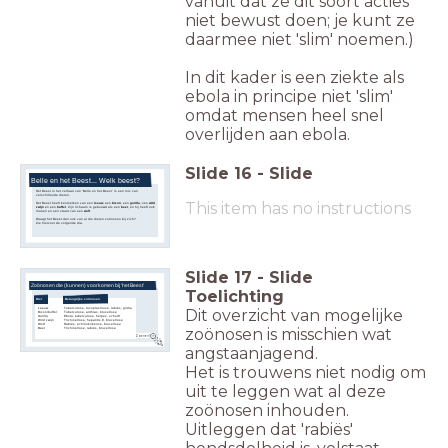
vanuit dat ze dit soort acties
niet bewust doen; je kunt ze
daarmee niet 'slim' noemen.)
In dit kader is een ziekte als
ebola in principe niet 'slim'
omdat mensen heel snel
overlijden aan ebola.
Slide
16
-
Slide
Belle en het Beest... Welk beest?
Het Beest in het verhaal van 'Belle en het Beest' is een mix van
verschillende dieren.
This item has no instructions
Het Beest heeft kenmerken van een
leeuw
, een
bizon
, een
gorilla
, een
wild
zwijn
en een
buffel
. Zijn lichaam is gebouwd als een
beer
, en hij heeft ook
manen en een staart van een
wolf
.
Draagt het Beest dan ook van al die dieren zoönosen bij zich?
Zie hiervoor de volgende dia.
Slide
17
-
Slide
Zoönosen die (kunnen) voorkomen bij 'het Beest'
Toelichting
Dier
Belangrijke zoönosen
Dit overzicht van mogelijke
Leeuw
Tuberculose, toxoplasmose, rabiës, girdia
Bizon/buffel
Tuberculose, anthrax, brucellose
Gorilla
Ebola, tuberculose, herpes, schurft
Wild zwijn
Trichinellose, hepatitis E, brucellose
Wolf
Rabiës, echinokokkose, brucellose
zoönosen is misschien wat
Beer
Trichinellose, rabiës, brucellose
Zoenen?
angstaanjagend.
Het is trouwens niet nodig om
uit te leggen wat al deze
zoönosen inhouden.
Uitleggen dat 'rabiës'