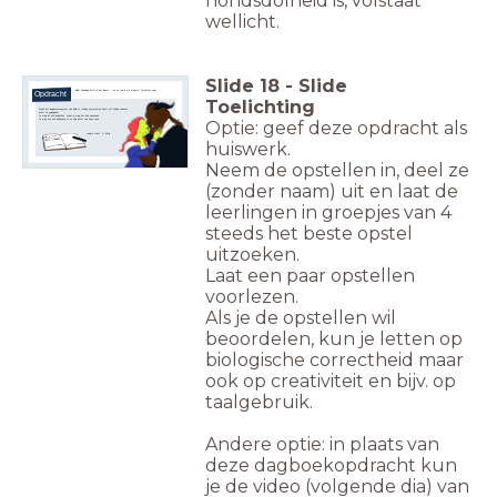
hondsdolheid is, volstaat
wellicht.
Slide
18
-
Slide
Belle: 'Vandaag kuste ik het Beest....en nu voel ik me vreemd.
De dokter zegt....'
Opdracht
Toelichting
Maak het dagboekfragment van Belle af. Welke symptomen heeft ze? Welke zoönose
heeft ze opgelopen?
Je mag dit zelf bedenken, maar je mag het ook opzoeken.
Je mag ook zelf bedenken of ze spijt heeft van haar zoen...
Optie: geef deze opdracht als
Lengte tekst: ½ A4'tje
huiswerk.
Neem de opstellen in, deel ze
(zonder naam) uit en laat de
leerlingen in groepjes van 4
steeds het beste opstel
uitzoeken.
Laat een paar opstellen
voorlezen.
Als je de opstellen wil
beoordelen, kun je letten op
biologische correctheid maar
ook op creativiteit en bijv. op
taalgebruik.
Andere optie: in plaats van
deze dagboekopdracht kun
je de video (volgende dia) van