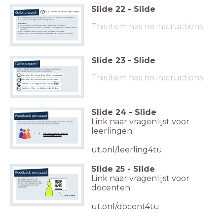
Slide
22
-
Slide
WUR-onderzoek naar dierziekten
Gefeliciteerd!
Het sprookje loopt gelukkig goed af, zowel voor Belle als voor het Beest.
In het echte leven liggen zoönosen op de loer.....
This item has no instructions
Je kunt nu:
de gevolgen van intensief contact met dieren benoemen.
uitleggen wat een zoönose is en heb je kennisgemaakt met een aantal
zoönosen.
de verschillen tussen virussen en bacteriën benoemen.
En je weet of het verstandig van Belle was om het Beest te kussen!
Slide
23
-
Slide
Geïnspireerd?
Vond je dit een leuke les? Dan is één van de volgende
vervolgopleidingen misschien iets voor jou.
This item has no instructions
Bachelor Biologie (bijv. WUR, universiteit)
Bachelor animal sciences (universiteit)
Bachelor Toegepaste Biologie (hbo)
Bachelor Dier- en Veehouderij (hbo)
Slide
24
-
Slide
Feedback gevraagd
Link naar vragenlijst voor
De makers van deze les willen graag weten wat je van de les vond. Ga
daarvoor naar de (korte) vragenlijst. Heel veel dank!
leerlingen:
Klik hier om naar de vragenlijst
voor
leerlingen
te gaan
ut.onl/leerling4tu
Slide
25
-
Slide
Feedback gevraagd
Link naar vragenlijst voor
De makers van deze les
willen graag weten wat je van
de les vond. Ga daarvoor naar
docenten:
de (korte) vragenlijst. Heel
veel dank!
ut.onl/docent4tu
Vragenlijst voor
docenten
ut.onl/docent4tu