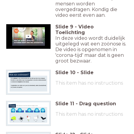
mensen worden
overgedragen. Kondig die
video eerst even aan.
Slide
9
-
Video
Toelichting
In deze video wordt duidelijk
uitgelegd wat een zoönose is.
De video is opgenomen in
'corona-tijd' maar dat is geen
groot bezwaar.
Slide
10
-
Slide
Wat zijn zoönosen?
Een
zoönose
is een infectieziekte die van dier op mens kan overgaan.
Dat dier is vaak alleen maar 'tussengastheer'; de echte ziekteverwekker
This item has no instructions
is meestal een
bacterie
of een
virus
.
Voorbeelden zijn ziekte van Lyme (via tekenbeet), rabiës (hondsdolheid)
en Q-koorts (via geiten).
Slide
11
-
Drag question
Vraag
Sleep de zoönose naar het dier dat deze zoönose kan overdragen op mensen.
Lyme
Toxoplasmos
Salmonellose
Q-koorts
Rabiës
This item has no instructions
e
Kat
Teek
Kip
Geit
Vleermuis