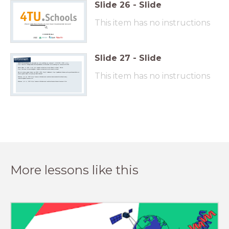
Slide
26
-
Slide
This item has no instructions
Check
www.4tuschools.nl
voor meer inspirerende lessen!
Slide
27
-
Slide
Bronnen
Hebben dierenspeciaalzaken en dierenasiels een rol in voorlichting over zoönosen?
/ IB 06-2016 | RIVM. (z.d.).
https://www.rivm.nl/weblog/hebben-dierenspeciaalzaken-en-dierenasiels-rol-in-voorlichting-over-zoonosen-ib-06-2016
Kindtler-Nielsen, B. (2024, 4 mei).
Het tragische verhaal van de echte ‘Beauty en Beast’
. Historia.
https://historianet.nl/maatschappij/het-tragische-verhaal-van-de-echte-beauty-en-beast
This item has no instructions
Kind met autisme gebaat bij inzet van PAWS
. (2015, 24 juli). Geleidehond. https://geleidehond.nl/nieuws-achtergrond/nieuws/kind-met-
autisme-gebaat-bij-inzet-van-paws-getrainde-huishond?
Zoönosen
. (z.d.-b). WUR. https://www.wur.nl/nl/onderzoek-resultaten/onderzoeksinstituten/bioveterinary-
research/uitgelicht/zoonosen.htm
Zoönosen
. (z.d.-c). WUR. https://www.wur.nl/nl/onderzoek-resultaten/dossiers/dossier/zoonosen-4.htm
More lessons like this