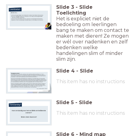
Slide
3
-
Slide
Leerdoelen
Toelichting
Na deze les...
kun je de gevolgen van intensief contact met dieren benoemen.
kun je uitleggen wat een zoönose is en heb je kennisgemaakt
Het is expliciet niet de
met een aantal zoönosen.
kun je de verschillen tussen virussen en bacteriën benoemen.
weet je of het verstandig van Belle was om het Beest te kussen!
bedoeling om leerlingen
bang te maken om contact te
maken met dieren! Ze mogen
er wél over nadenken en zelf
bedenken welke
handelingen slim of minder
slim zijn.
Slide
4
-
Slide
Een korte samenvatting voor wie de film/
Belle en het Beest
het boek niet kent
Belle is een slim en nieuwsgierig meisje dat in een klein dorp woont. Ze houdt van lezen en droomt van avonturen. Op een dag raakt
haar vader verdwaald in het bos en komt terecht in een betoverd kasteel waar hij gevangen wordt genomen door een
angstaanjagend Beest. Om haar vader te redden, biedt Belle aan om zijn plaats in het kasteel in te nemen.
This item has no instructions
In het kasteel ontdekt Belle dat het Beest en alle bedienden onder een vloek zitten. Het Beest was ooit een egoïstische prins en is
veranderd in een monster. Alleen ware liefde kan de vloek verbreken. In het begin vindt Belle het Beest eng, maar langzaam leren
ze elkaar beter kennen en ontstaat er een bijzondere vriendschap.
Ondertussen probeert de ijdele jager Gaston Belle voor zich te winnen en plant hij een aanval op het Beest. Uiteindelijk beseft Belle dat
ze van het Beest houdt, waardoor de vloek wordt verbroken en het Beest weer in een prins verandert. Ze leven nog lang en
gelukkig..
Waargebeurd?
Slide
5
-
Slide
Verstandig?
Hoe verstandig was het van Belle om het Beest te
This item has no instructions
zoenen?
Straks meer daarover!
Slide
6
-
Mind map