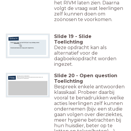
het RIVM laten zien. Daarna
volgt de vraag wat leerlingen
zelf kunnen doen om
zoönosen te voorkomen.
Slide
19
-
Slide
Opdracht
Toelichting
Bekijk
deze video
van het RIVM (zet 'm op volledig scherm.
Deze opdracht kan als
Beantwoord daarna de vraag op de volgende dia.
alternatief voor de
dagboekopdracht worden
ingezet.
Slide
20
-
Open question
Overleg eerst in tweetallen:
Vraag
Wat zou jij (zelf, nu of in de toekomst) kunnen doen om
zoönosen te voorkomen?
Toelichting
Bespreek enkele antwoorden
klassikaal. Probeer daarbij
vooral te benadrukken welke
acties leerlingen zelf kunnen
ondernemen (bijv. een studie
gaan volgen over dierziektes,
meer hygiëne betrachten bij
hun huisdier, beter op te