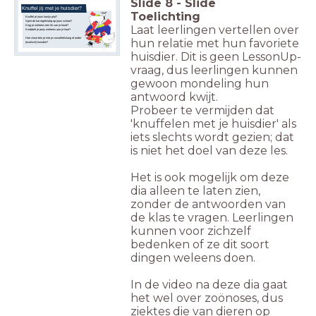
Slide
8
-
Slide
Knuffel jij met je huisdier?
Toelichting
Knuffel je jouw konijn plat?
Spint de kat regelmatig op jouw schoot?
Krijg je weleens een lik van je hond?
Laat leerlingen vertellen over
Knabbelt je pony weleens aan je haar?
Hoe close ben je met je cavia/fret/slang of ander
hun relatie met hun favoriete
(exotisch) huisdier?
huisdier. Dit is geen LessonUp-
vraag, dus leerlingen kunnen
gewoon mondeling hun
antwoord kwijt.
Probeer te vermijden dat
'knuffelen met je huisdier' als
iets slechts wordt gezien; dat
is niet het doel van deze les.
Het is ook mogelijk om deze
dia alleen te laten zien,
zonder de antwoorden van
de klas te vragen. Leerlingen
kunnen voor zichzelf
bedenken of ze dit soort
dingen weleens doen.
In de video na deze dia gaat
het wel over zoönoses, dus
ziektes die van dieren op