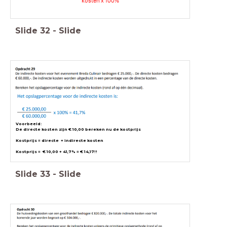
kosten x 100%
Slide
32
-
Slide
Voorbeeld:
De directe kosten zijn € 10,00 bereken nu de kostprijs
Kostprijs = directe + indirecte kosten
Kostprijs = € 10,00 + 41,7% = € 14,17!!
Slide
33
-
Slide