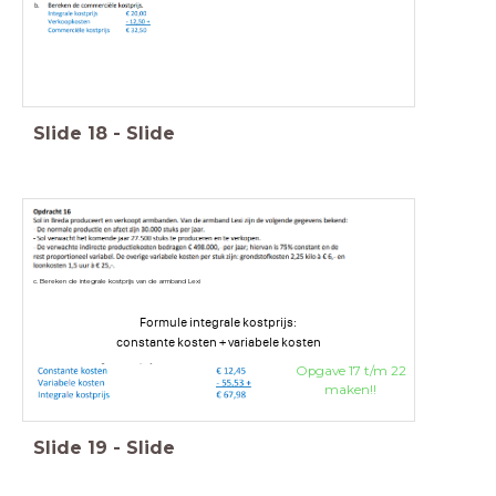
Slide
18
-
Slide
c. Bereken de integrale kostprijs van de armband Lexi
Formule integrale kostprijs:
constante kosten + variabele kosten
Opgave 17 t/m 22
maken!!
Slide
19
-
Slide