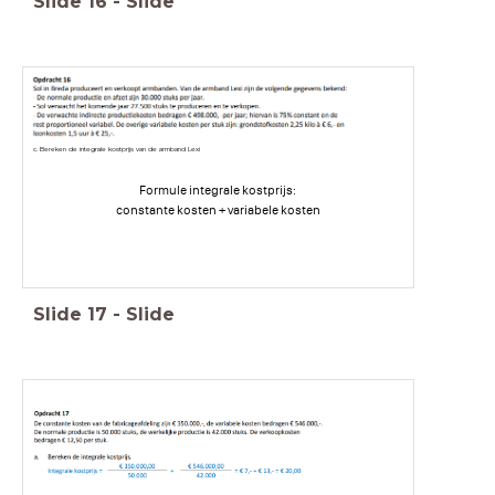
Slide
16
-
Slide
c. Bereken de integrale kostprijs van de armband Lexi
Formule integrale kostprijs:
constante kosten + variabele kosten
Slide
17
-
Slide