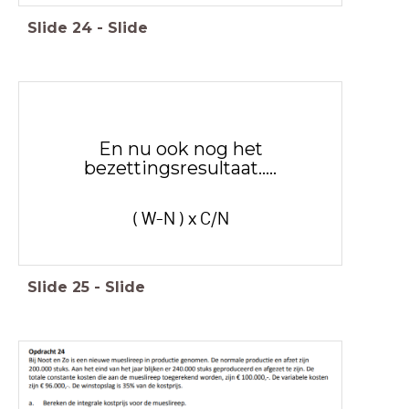
Slide
24
-
Slide
En nu ook nog het
bezettingsresultaat.....
( W-N ) x C/N
Slide
25
-
Slide