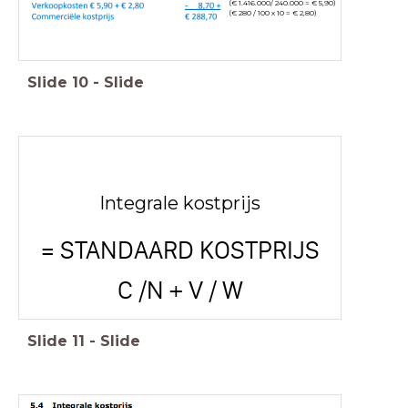
(€ 1.416.000/ 240.000 = € 5,90)
(€ 280 / 100 x 10 = € 2,80)
Slide
10
-
Slide
Integrale kostprijs
= STANDAARD KOSTPRIJS
C /N + V / W
Slide
11
-
Slide