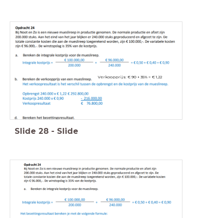
Verkoopprijs: € 90 + 35% = € 1,22
Slide
28
-
Slide