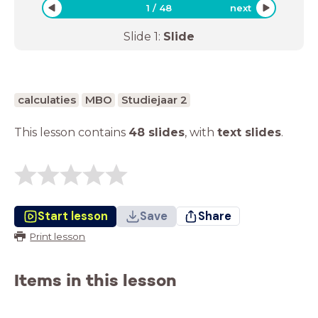
1
/
48
next
Slide
1
:
Slide
calculaties
MBO
Studiejaar 2
This lesson contains
48 slides
,
with
text slides
.
Start lesson
Save
Share
Print lesson
Items in this lesson