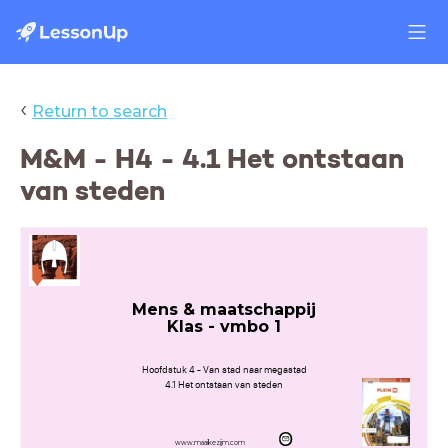
‹
Return to search
M&M - H4 - 4.1 Het ontstaan
van steden
Mens & maatschappij
Klas - vmbo 1
Hoofdstuk 4 - Van stad naar megastad
4.1 Het ontstaan van steden
www.maaikezijm.com