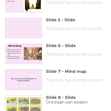
This item has no instructions
1000 - 1500
Slide
5
-
Slide
This item has no instructions
Slide
6
-
Slide
Afbeelding
Kijk naar de afbeelding.
Geef aan wat je op de
This item has no instructions
afbeelding ziet. Wat valt
op?
Waar gaat de les van
vandaag over denk je?
Slide
7
-
Mind map
Wat weet je al over ambachten en
This item has no instructions
ambachtslieden?
Slide
8
-
Slide
Ontstaan van steden