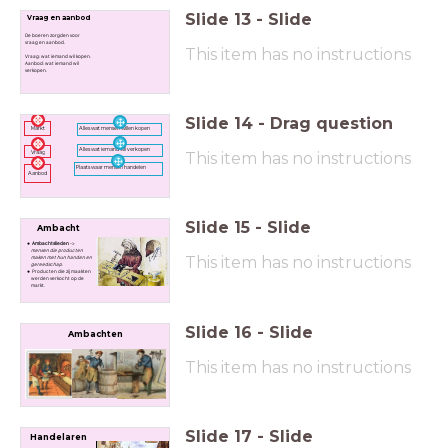
Slide
13
-
Slide
Vraag en aanbod
De boeren zorgden voor
vraag en aanbod.
This item has no instructions
Vraag: wat iemand wil kopen.
Aanbod: wat iemand wil
verkopen.
Slide
14
-
Drag question
Alles wat mensen willen kopen
Markt
Alles wat iemand wil verkopen
Vraag
This item has no instructions
Plaats waar mensen handelen
Aanbod
Slide
15
-
Slide
Ambacht
Ambachtslieden
->
mensen die producten
This item has no instructions
maken met hun handen en
gereedschap.
Producten die zij maakten
werden verkocht op de
markt.
Slide
16
-
Slide
Ambachten
This item has no instructions
Slide
17
-
Slide
Handelaren