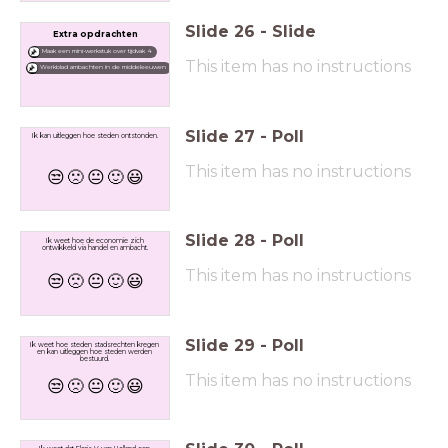
Slide
26
-
Slide
Extra opdrachten
Maak een mini-werkstuk over tijdvak 4
This item has no instructions
Werkblad ambachten in de middeleeuwen
Slide
27
-
Poll
Ik kan uitleggen hoe steden ontstonden.
This item has no instructions
😒
🙁
😐
🙂
😃
Slide
28
-
Poll
Ik weet hoe de economie zich
ontwikkeld via handel en ambacht.
This item has no instructions
😒
🙁
😐
🙂
😃
Slide
29
-
Poll
Ik weet hoe steden stadsrechten kregen
en kan uitleggen hoe steden werden
bestuurd.
This item has no instructions
😒
🙁
😐
🙂
😃