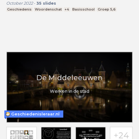
October 2022
-
35
slides
Geschiedenis
Woordenschat
+4
Basisschool
Groep 5,6
Geschiedenisleraar.nl