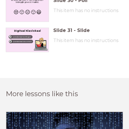
Slide
30
-
Poll
Ik weet dat Floris V van Holland een
belangrijk gewest maakte.
This item has no instructions
😒
🙁
😐
🙂
😃
Slide
31
-
Slide
Digitaal Klaslokaal
Lesmateriaal leerlingen
This item has no instructions
Lesmateriaal docenten
More lessons like this