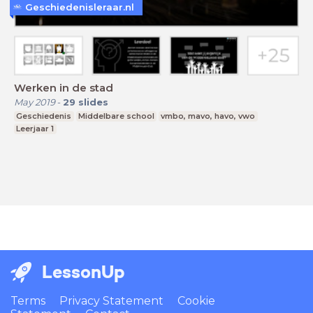
Geschiedenisleraar.nl
Werken in de stad
May 2019
-
29
slides
Geschiedenis
Middelbare school
vmbo, mavo, havo, vwo
Leerjaar 1
LessonUp
Terms
Privacy Statement
Cookie