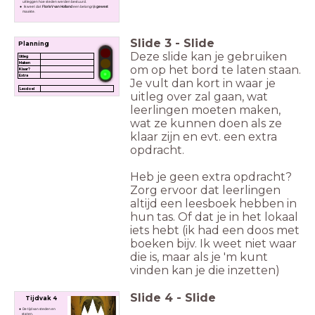
uitleggen hoe steden werden bestuurd.
Ik weet dat
Floris V van Holland
een belangrijk
gewest
maakte.
Slide
3
-
Slide
Planning
Deze slide kan je gebruiken
Uitleg
Maken
om op het bord te laten staan.
Klaar?
Extra
Je vult dan kort in waar je
Lesdoel
uitleg over zal gaan, wat
leerlingen moeten maken,
wat ze kunnen doen als ze
klaar zijn en evt. een extra
opdracht.
Heb je geen extra opdracht?
Zorg ervoor dat leerlingen
altijd een leesboek hebben in
hun tas. Of dat je in het lokaal
iets hebt (ik had een doos met
boeken bijv. Ik weet niet waar
die is, maar als je 'm kunt
vinden kan je die inzetten)
Slide
4
-
Slide
Tijdvak 4
De tijd van steden en
staten.