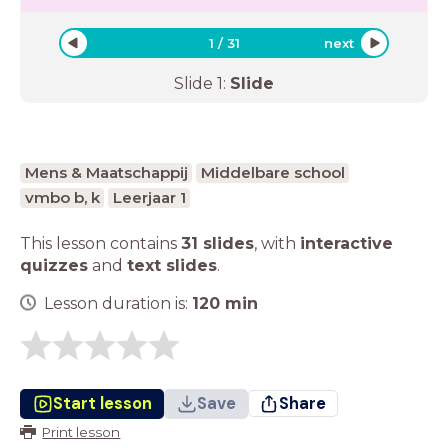
1
/
31
next
Slide
1
:
Slide
Mens & Maatschappij
Middelbare school
vmbo b, k
Leerjaar 1
This lesson contains
31 slides
,
with
interactive
quizzes
and
text slides
.
Lesson duration is:
120
min
Start lesson
Save
Share
Print lesson