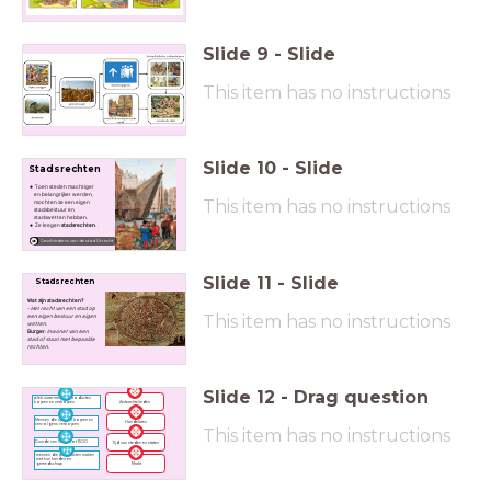
Slide
9
-
Slide
This item has no instructions
Slide
10
-
Slide
Stadsrechten
Toen steden machtiger
en belangrijker werden,
This item has no instructions
mochten ze een eigen
stadsbestuur en
stadswetten hebben.
Ze kregen
stadsrechten
. .
Geschiedenis van de stad Utrecht
Slide
11
-
Slide
Stadsrechten
Wat zijn stadsrechten?
-
Het recht van een stad op
This item has no instructions
een eigen bestuur en eigen
wetten.
Burger
:
inwoner van een
stad of staat met bepaalde
rechten.
Slide
12
-
Drag question
plek waar mensen producten
Ambachtslieden
kopen en verkopen
Mensen die spullen kopen en
Handelaren
vervolgens verkopen
This item has no instructions
Duurde van 1000 tot 1500
Tijd van steden en staten
mensen die producten maken
met hun handen en
gereedschap
Markt