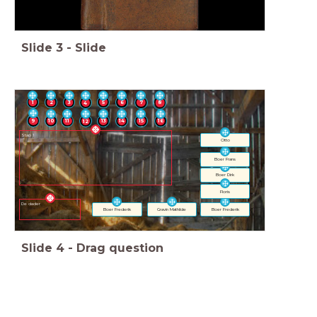
Slide
3
-
Slide
1
5
6
2
3
7
4
8
9
10
11
12
13
14
15
16
Stap 1
Otto
Boer Frans
Boer Dirk
Floris
De dader
Boer Frederik
Gravin Mathilde
Boer Frederik
Slide
4
-
Drag question