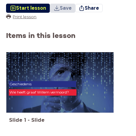
Start lesson
Save
Share
Print lesson
Items in this lesson
Geschiedenis
Wie heeft graaf Willem vermoord?
Slide
1
-
Slide