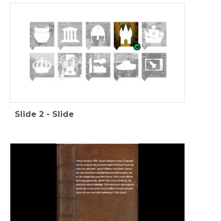
Feniks, Geschiedenis Werkplaats, Memo, Saga
Slide
2
-
Slide
Het is het jaar 1189, bij de Gelderse stad Zutphen.
Het is vroeg in de ochtend. Boer Dirk loopt naar de
stal van zijn heer, graaf Willem van Gelre. Naast
de stal staat een onbekende paardenwagen, die
er de vorige dag nog niet stond. Die is vast niet in
het dorp gemaakt, denkt Dirk. Dan schrikt hij. Hij
ziet iets verschrikkelijks. Dirk rent naar zijn hutje en
haalt zijn vrouw erbij. Graaf Willem hangt aan een
touw dat om de balk is geknoopt. Hij is dood!