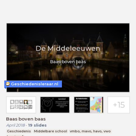
Geschiedenisleraar.nl
Baas boven baas
April 2018
-
19
slides
Geschiedenis
Middelbare school
vmbo, mavo, havo, vwo