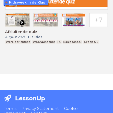
Kidsweek in de Klas
Afsluitende quiz
August 2021
-
11
slides
Wereldoriëntatie
Woordenschat
+4
Basisschool
Groep 5,6
LessonUp
Terms
Privacy Statement
Cookie