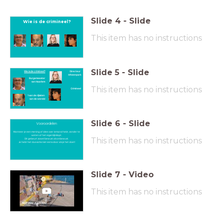
Slide
4
-
Slide
Wie is de crimineel?
This item has no instructions
Slide
5
-
Slide
Wie is de crimineel?
Directeur
Mheenpark
Burgemeester
van Haarlem
This item has no instructions
Crimineel
1 van de rijksten
van de wereld
Slide
6
-
Slide
Vooroordelen
Wanneer je een mening of idee over iemand hebt, zonder te
weten of het eigenlijk klopt.
This item has no instructions
Dit gebeurt zowel bewust als onbewust.
Je hebt het dus soms niet eens door als je het doet!
Slide
7
-
Video
This item has no instructions