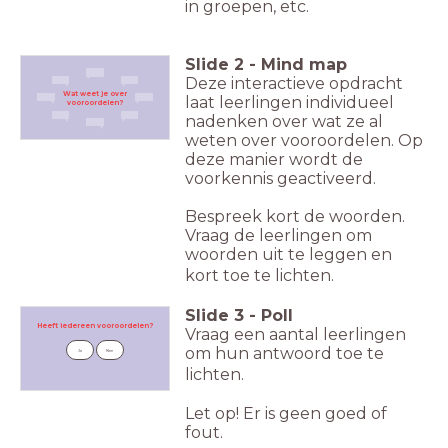
in groepen, etc.
Slide
2
-
Mind map
Deze interactieve opdracht
Wat weet je over
laat leerlingen individueel
vooroordelen?
nadenken over wat ze al
weten over vooroordelen. Op
deze manier wordt de
voorkennis geactiveerd.
Bespreek kort de woorden.
Vraag de leerlingen om
woorden uit te leggen en
kort toe te lichten.
Slide
3
-
Poll
Heeft iedereen vooroordelen?
Vraag een aantal leerlingen
om hun antwoord toe te
Ja
Nee
lichten.
Let op! Er is geen goed of
fout.