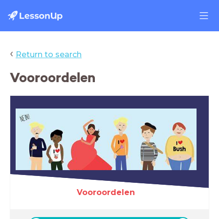
‹
Return to search
Vooroordelen
Vooroordelen