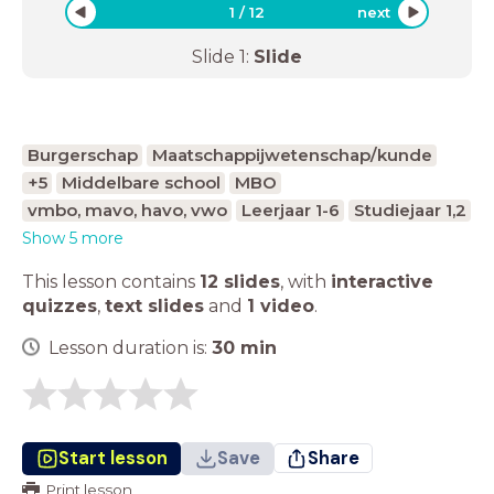
1
/
12
next
Slide
1
:
Slide
Burgerschap
Maatschappijwetenschap/kunde
+5
Middelbare school
MBO
vmbo, mavo, havo, vwo
Leerjaar 1-6
Studiejaar 1,2
Show 5 more
This lesson contains
12 slides
,
with
interactive
quizzes
,
text slides
and
1 video
.
Lesson duration is:
30
min
Start lesson
Save
Share
Print lesson