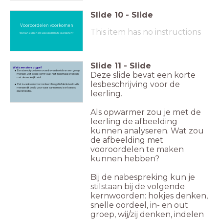
Slide
10
-
Slide
Vooroordelen voorkomen
This item has no instructions
Wat kun je doen om vooroordelen te voorkomen?
Slide
11
-
Slide
Wat is een stereotype?
Een stereotype is een overdreven beeld van een groep
Deze slide bevat een korte
mensen. Dat beeld komt vaak niet (helemaal) overeen
met de werkelijkheid.
lesbeschrijving voor de
Het is vaak een vooroordeel of negatief denkbeeld. Als
mensen dit beeld voor waar aannemen, is er kans op
leerling.
discriminatie.
Als opwarmer zou je met de
leerling de afbeelding
kunnen analyseren. Wat zou
de afbeelding met
vooroordelen te maken
kunnen hebben?
Bij de nabespreking kun je
stilstaan bij de volgende
kernwoorden: hokjes denken,
snelle oordeel, in- en out
groep, wij/zij denken, indelen