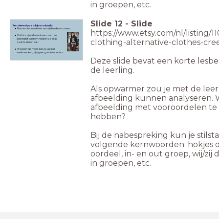
in groepen, etc.
Slide
12
-
Slide
Een stereotype is bijvoorbeeld:
Mannen kunnen beter autorijden dan vrouwen.
https://www.etsy.com/nl/listing/
Gothics zijn allemaal eenzaam en
depressief, daarom hebben ze altijd
clothing-alternative-clothes-cre
zwarte kleren aan.
Vrouwen die meer dan 20 uur per
week werken, zijn geen goede moeders.
Deze slide bevat een korte lesbe
de leerling.
Als opwarmer zou je met de leer
afbeelding kunnen analyseren. 
afbeelding met vooroordelen t
hebben?
Bij de nabespreking kun je stilsta
volgende kernwoorden: hokjes d
oordeel, in- en out groep, wij/zij
in groepen, etc.