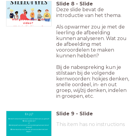
Slide
8
-
Slide
Deze slide bevat de
introductie van het thema.
Wat gebeurde er in de
video?
Als opwarmer zou je met de
Wat vind je hiervan?
leerling de afbeelding
kunnen analyseren. Wat zou
de afbeelding met
vooroordelen te maken
kunnen hebben?
Bij de nabespreking kun je
stilstaan bij de volgende
kernwoorden: hokjes denken,
snelle oordeel, in- en out
groep, wij/zij denken, indelen
in groepen, etc.
Slide
9
-
Slide
En jij?
1A:
Heeft iemand wel eens een vooroordeel over jou gehad?
1B:
Hoe voelde dat?
This item has no instructions
of
2A:
Heb jij zelf wel eens een vooroordeel gehad over iets of
iemand?
2B:
Hoe kwam je erachter dat dit vooroordeel niet/wel
klopte?