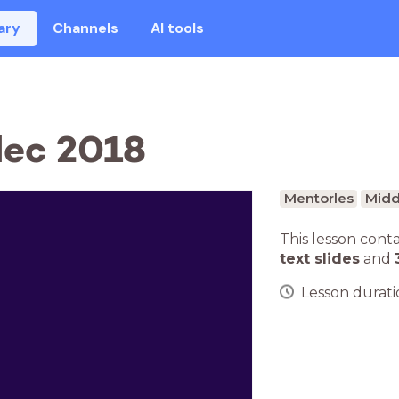
ary
Channels
AI tools
dec 2018
Mentorles
Midd
This lesson cont
text slides
and
Lesson duratio