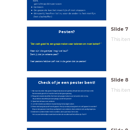
kant,
gericht op één persoon
Gemeen
De gepeste kan het moeilijk of niet stoppen
Eén partij heeft er lol in, voor de ander is het niet fijn
(het slachtoffer)
Slide
7
Pesten?
This ite
"Dat voelt goed hè, een grapje maken waar iedereen om moet lachen? "
Maar zijn 'die geintjes' (nog) wel leuk?
Denk jij dat je weleens pest?
Veel pesters hebben zelf niet in de gaten dat ze pesten!
Slide
8
Check of je een pester bent!
This ite
1. Kijk naar de ander. Kijk goed of degene bij wie je een geintje uithaalt dat ook echt leuk vindt.
Aan iemands gezicht of reactie merk je dat gauw genoeg.
2. Plaag niet steeds dezelfde. Een keer een grapje maken over iemand is niet zo erg.
Als je telkens dezelfde persoon plaagt, wordt het pesten!
3. Speel niet de baas over anderen.
4. Let niet steeds op anderen, houd je bezig met je eigen zaken.
5. Wees niet bang dat jezelf wordt gepest. Pest je omdat je bang bent om zelf gepest te worden?
Stop er dan gewoon mee! Als je aardig bent voor anderen, doen anderen ook aardig tegen jou.
6. Iedereen is anders! Ieder mens is anders, dat is juist leuk, het is oké.
Het zou een behoorlijke saaie boel worden als we allemaal hetzelfde zijn. Toch?!