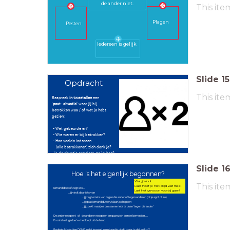
de ander niet.
This ite
Plagen
Pesten
Iedereen is gelijk
Slide
15
Opdracht
This ite
Bespreek
in tweetallen
een
'
pest
-
situatie'
waar jij bij
betrokken was / of wat je hebt
gezien:
- Wat gebeurde er?
- Wie waren er bij betrokken?
- Hoe voelde iedereen
(alle betrokkenen) zich denk je?
- Is de situatie opgelost, zo ja; hoe?
Slide
1
Hoe is het eigenlijk begonnen?
Wat jij vindt:
This ite
Daar hoef je niet altijd wat mee!
Iemand doet of zegt iets...
Laat het gewoon voorbij gaan!
... jij vindt daar iets van
... jij zegt er iets van tegen die ander of tegen anderen (of je appt of zo)
... jij gaat iemand duwen/slaan/schoppen
... jij zoekt maatjes om samen iets te doen 'tegen die ander'
De ander reageert of de anderen reageren en gaan zich ermee bemoeien......
Er ontstaat 'gedoe' --- het loopt uit de hand
Bedenk: Misschien DENK je dat iemand je niet aardig vindt, maar is dat wel zo?