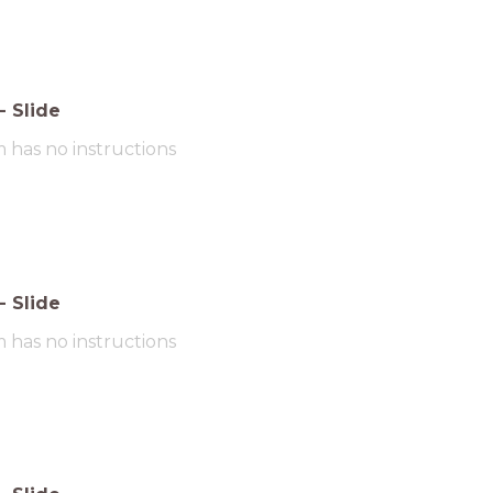
-
Slide
m has no instructions
-
Slide
m has no instructions