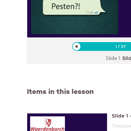
1
/
37
Slide
1
:
Sli
Items in this lesson
Slide
1
This ite