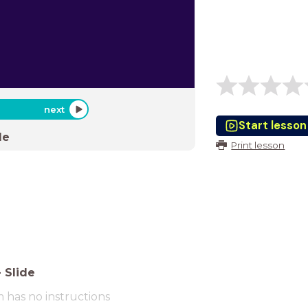
next
Start lesson
de
Print lesson
-
Slide
m has no instructions