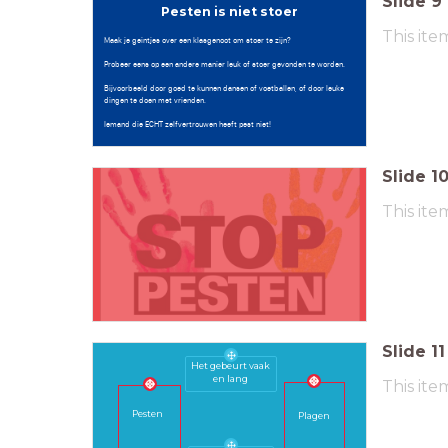
Slide
9
Pesten is niet stoer
This ite
Maak je geintjes over een klasgenoot om stoer te zijn?
Probeer eens op een andere manier leuk of stoer gevonden te worden.
Bijvoorbeeld door goed te kunnen dansen of voetballen, of door leuke
dingen te doen met vrienden.
Iemand die ECHT zelfvertrouwen heeft pest niet!
Slide
1
This ite
Slide
11
Het gebeurt vaak
en lang
This ite
Pesten
Plagen