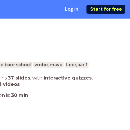
Log in
Start for free
elbare school
vmbo, mavo
Leerjaar 1
ains
37 slides
,
with
interactive quizzes
,
3 videos
.
n is:
30
min