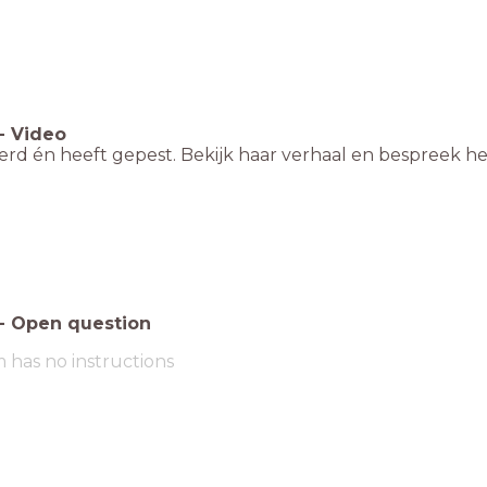
-
Video
rd én heeft gepest. Bekijk haar verhaal en bespreek het 
-
Open question
m has no instructions