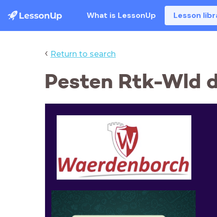
What is LessonUp
Lesson libr
‹
Return to search
Pesten Rtk-Wld 