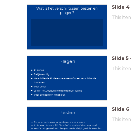
Slide
4
Wat is het verschil tussen pesten en
plagen?
This ite
Slide
5
Plagen
This ite
Af en toe
Gelijkwaardig
Verschillende kinderen naar een of meer verschillende
kinderen
Voor de lol
Je kan het zeggen als het niet meer leuk is
Voor alle partijen is het leuk
Slide
6
Pesten
This ite
Structureel = vaak lang = komt steeds terug
Er is machtsverschil (de één 'is sterker' dan de ander)
Eenrichtingsverkeer, het pesten is altijd gericht naar één