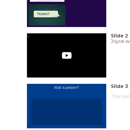
Slide
2
0
Joyce we
Slide
3
Wat is pesten?
This ite