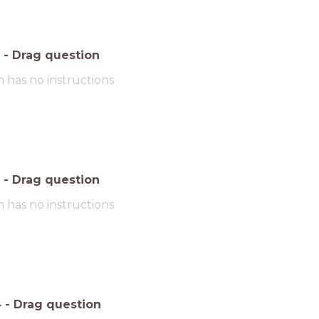
-
Drag question
m has no instructions
-
Drag question
m has no instructions
4
-
Drag question