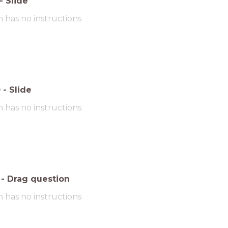
-
Slide
m has no instructions
0
-
Slide
m has no instructions
-
Drag question
m has no instructions