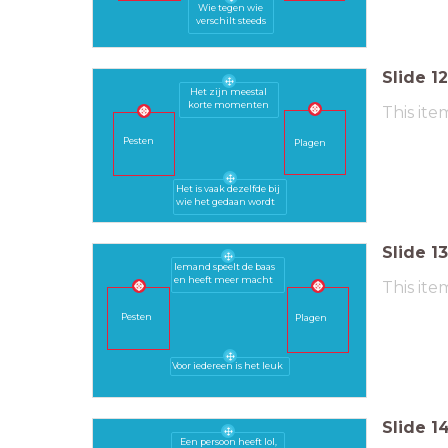
Wie tegen wie
verschilt steeds
Slide
12
Het zijn meestal
korte momenten
This ite
Pesten
Plagen
Het is vaak dezelfde bij
wie het gedaan wordt
Slide
13
Iemand speelt de baas
en heeft meer macht
This ite
Pesten
Plagen
Voor iedereen is het leuk
Slide
1
Een persoon heeft lol,