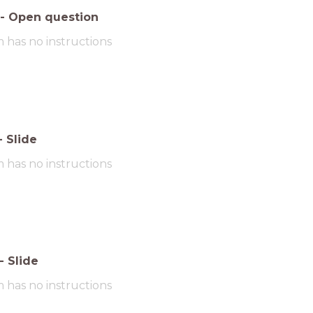
-
Open question
m has no instructions
-
Slide
m has no instructions
-
Slide
m has no instructions