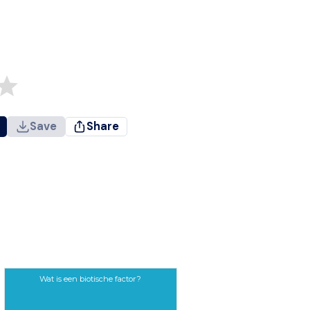
Save
Share
Wat is een biotische factor?