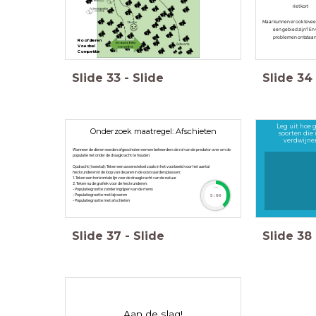
riet kort
Maar kunnen er ook teveel
een gebied zijn? En
problemen ontstaa
Roofdieren
Voedsel
Competitie
Slide
33
-
Slide
Slide
34
Leg uit hoe 
Onderzoek maatregel: Afschieten
soorten die
verdwijne
Wanneer de dieren worden afgeschoten nemen beheerders de rol van de predator over om de
populatie net onder de draagkracht te houden.
Opdracht (tweetal): Teken een assenstelsel zoals in het voorbeeld voor het aantal
heckrunderen in de loop van de jaren in de oostvaardersplassen:
1. Teken een horizontale lijn voor de draagkracht van de natuur
2. Teken nu de grafiek voor de heckrunderen:
timer
- Populatiegrootte zonder ingrijpen van de mens
- Populatiegrootte met bijvoeren
5:00
- Populatiegrootte met afschieten
Slide
37
-
Slide
Slide
38
Aan de slag!