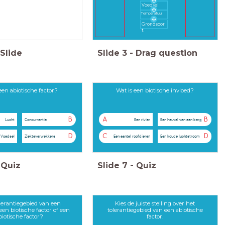
Voedsel
Temperatuur
Grondsoor
t
Slide
Slide
3
-
Drag question
een abiotische factor?
Wat is een biotische invloed?
B
A
B
Lucht
Concurrentie
Een rivier
Een heuvel van een berg
D
C
D
Voedsel
Ziekteverwekkers
Een aantal roofdieren
Een koude luchtstroom
Quiz
Slide
7
-
Quiz
olerantiegebied van een
Kies de juiste stelling over het
en biotische factor of een
tolerantiegebied van een abiotische
biotische factor?
factor.