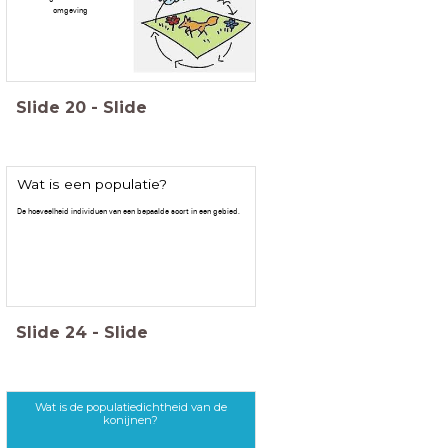
omgeving
Slide
20
-
Slide
Wat is een populatie?
De hoeveelheid individuen van een bepaalde soort in een gebied.
Slide
24
-
Slide
Wat is de populatiedichtheid van de
konijnen?