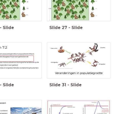
-
Slide
Slide
27
-
Slide
 7.2
Sterfte
Geboorte
ippen populatiegrootte en populatiedichtheid.
n de draagkracht van een gebied en de
ed van monoculturen en biologische landbouw op de
Immigratie
Emigratie
iegrootte in een gebied.
elijke en ongeslachtelijke voortplanting bij planten.
Veranderingen in populatiegrootte
-
Slide
Slide
31
-
Slide
assen
, runderen
et gras en