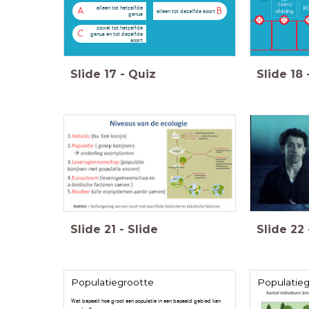
Stam/
alleen tot hetzelfde
Kl
A
B
alleen tot dezelfde soort
Afdeling
genus
zowel tot hetzelfde
C
genus en tot dezelfde
soort
Slide
17
-
Quiz
Slide
18
Slide
21
-
Slide
Slide
22
Populatiegrootte
Populatieg
Wat bepaalt hoe groot een populatie in een bepaald gebied kan