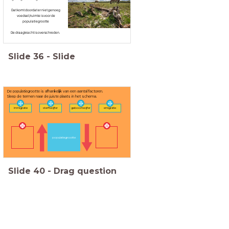
Dat komt doordat er niet genoeg
voedsel/ruimte is voor de
populatiegrootte
De draagkracht is overschreden.
Slide
36
-
Slide
De populatiegrootte is afhankelijk van een aantal factoren.
Sleep de termen naar de juiste plaats in het schema.
immigratie
sterftecijfer
geboortecijfer
emigratie
populatiegrootte
Slide
40
-
Drag question