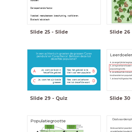
worden?
De beperkende factor.
Voedsel, nestplaatsen, beschutting, roofdieren.
Biotisch/ abiotisch
Slide
25
-
Slide
Slide
26
In een achtertuin groeien de grassen 'Carex
Leerdoelen
pendula' en 'Carex flacca'. Behoren deze tot
dezelfde populatie?
4. Je vergelijkt de begr
5. Je legt verband tusse
populatiegrootte.
Ja, want ze leven in
Nee, het gebied is te
A
B
6. Je verklaart de invlo
hetzelfde gebied
klein voor een populatie
biodiversiteit en populat
7. Je beschrijft geslacht
Ja, want het zijn beide
Nee, want ze behoren
C
D
grassen
niet tot dezelfde soort
Slide
29
-
Quiz
Slide
30
Oostvaarderspl
Populatiegrootte
Grote aantallen paarden
en edelherten houden h