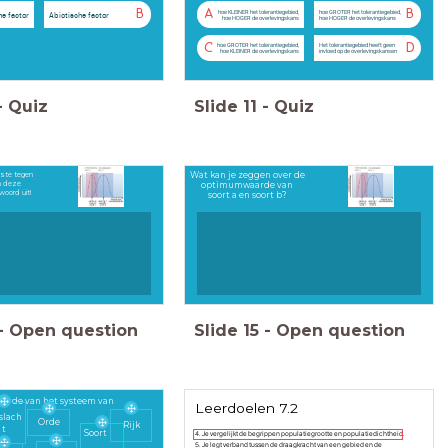
B
A
B
hoe KLEINER het tolerantiegebied,
hoe GROTER het tolerantiegebied,
he factor
Abiotische factor
hoe HOGER de overlevingskans
hoe HOGER de overlevingskans
C
D
hoe GROTER het tolerantiegebied,
Het tolerantiegebied heeft geen
hoe KLEINER de overlevingskans
invloed op de overlevingskansen
-
Quiz
Slide
11
-
Quiz
este tegen
Wat kan je zeggen over de
n deze
optimumwaarde van
woord uit!
soort a en soort b?
-
Open question
Slide
15
-
Open question
lgorde van het systeem van
Leerdoelen 7.2
slach
Orde
Rijk
t
Soort
4. Je vergelijkt de begrippen populatiegrootte en populatiedichtheid.
5. Je legt verband tussen de draagkracht van een gebied en de