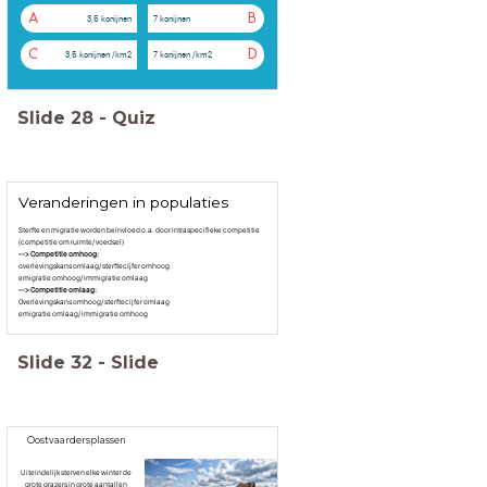
A
B
3,5 konijnen
7 konijnen
C
D
3,5 konijnen /km2
7 konijnen /km2
Slide
28
-
Quiz
Veranderingen in populaties
Sterfte en migratie worden beïnvloed o.a. door intraspecifieke competitie
(competitie om ruimte/ voedsel)
--> Competitie omhoog:
overlevingskans omlaag/ sterftecijfer omhoog
emigratie omhoog/ immigratie omlaag
--> Competitie omlaag:
Overlevingskans omhoog/ sterftecijfer omlaag
emigratie omlaag/ immigratie omhoog
Slide
32
-
Slide
Oostvaardersplassen
Uiteindelijk sterven elke winter de
grote grazers in grote aantallen