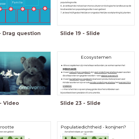
Familie
populatiegrootte.
asse
6. Je verklaart de invloed van monoculturen en biologische landbouw op de
biodiversiteit en populatiegrootte in een gebied.
7. Je beschrijft geslachtelijke en ongeslachtelijke voortplanting bij planten.
-
Drag question
Slide
19
-
Slide
Ecosystemen
Alle ecosystemen zijn met elkaar verbonden, ze vormen samen het
systeem aarde
In een
natuurlijk ecosysteem
zijn
veel onderlinge relaties
tussen soorten
die elkaar eten en gegeten worden = een
stabiel evenwicht
In een
kunstmatig ecosysteem
(zoals een productiebos) leven veel
minder soorten en zijn er ook
minder onderlinge relaties
, het
evenwicht is
onstabiel
.
--> Hier is het risico op een plaag groter door het ontbreken van
bijvoorbeeld een predator of concurrentie.
-
Video
Slide
23
-
Slide
rootte
Populatiedichtheid - konijnen?