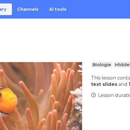
ary
Channels
AI tools
Biologie
Middel
This lesson cont
text slides
and
Lesson duratio