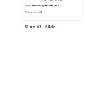
- Maken opdrachten bij leerdoelen 4 en 5
Klaar? Leesopdracht
Slide
41
-
Slide