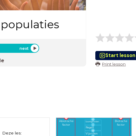
 populaties
next
Start lesson
de
Print lesson
Abiotische
Biotische
Soortgenoten
factor
factor
Regen
Deze les:
Vijanden