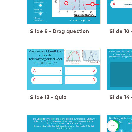
temperatuur
A
Biotisc
Maximum
temperatuur
Minimum
Tolerantiegebied
temperatuur
Slide
9
-
Drag question
Slide
10
Welke soort heeft het
Welke soort kan het b
schommelingen va
grootste
milieufactor? Leg je ant
tolerantiegebied voor
temperatuur?
A
B
A
B
C
D
C
D
Slide
13
-
Quiz
Slide
14
Geef de juiste vo
De Coloradokever leeft onder andere op de Aardappel (Solanum
tuberosum L.), op de Tomaat (Solanum lycopersum L.) en op
ordening.
Ge
timer
Bitterzoet (Solanum dulcamara L.).
Behoren deze planten tot hetzelfde genus (geslacht)? En tot
1:00
dezelfde soort?