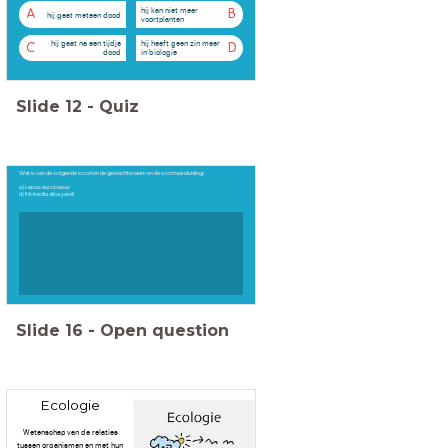
hij kan niet meer
A
B
hij gaat meteen dood
voortplanten
hij gaat na een tijdje
hij heeft geen zin meer
C
D
dood
in biologie
Slide
12
-
Quiz
Wat is van de volgende soorten de geslachtsnaam en de soortaanduiding:
a) Lepus europaeus
d) Motacilla alba yareli
Slide
16
-
Open question
Ecologie
Wetenschap van de relaties
tussen organismen en met hun