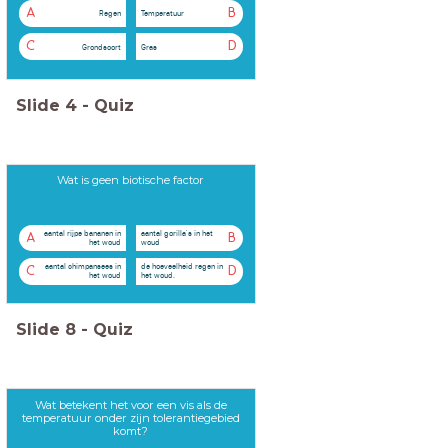
A
B
Regen
Temperatuur
C
D
Grondsoort
Gras
Slide
4
-
Quiz
Wat is geen biotische factor
aantal rijpe bananen in
aantal gorilla's in het
A
B
het woud
woud
aantal chimpansees in
de hoeveelheid regen in
C
D
het woud
het woud.
Slide
8
-
Quiz
Wat betekent het voor een vis als de
temperatuur onder zijn tolerantiegebied
komt?