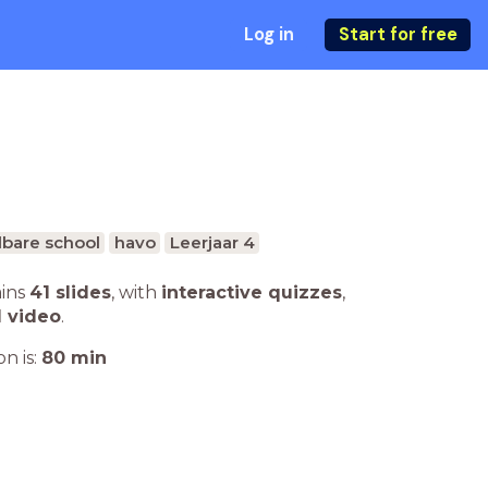
Log in
Start for free
bare school
havo
Leerjaar 4
ains
41 slides
,
with
interactive quizzes
,
1 video
.
n is:
80
min