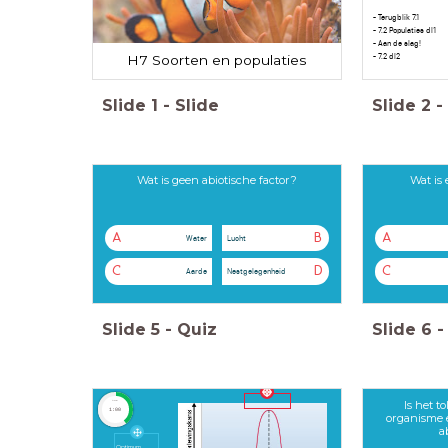
- Terugblik 7.1
- 7.2 Populaties dl1
- Aan de slag!
- 7.2 dl2
H7 Soorten en populaties
Slide
1
-
Slide
Slide
2
-
Wat is geen abiotische factor?
Wat is 
A
B
A
Water
Lucht
C
D
C
Aarde
Nestgelegenheid
Slide
5
-
Quiz
Slide
6
-
Is het t
timer
1:00
organisme e
a
Optimum