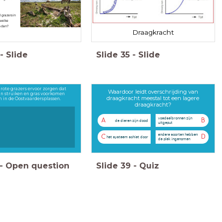
 grazers in
 welke
n dan?
Draagkracht
-
Slide
Slide
35
-
Slide
grote grazers ervoor zorgen dat
Waardoor leidt overschrijding van
 in struiken en gras voorkomen
draagkracht meestal tot een lagere
n in de Oostvaardersplassen.
draagkracht?
voedselbronnen zijn
A
B
de dieren zijn dood
uitgeput
andere soorten hebben
C
D
het systeem schiet door
de plek ingenomen
-
Open question
Slide
39
-
Quiz