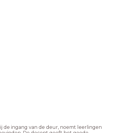
bij de ingang van de deur, noemt leerlingen
bevinden. De docent geeft het goede