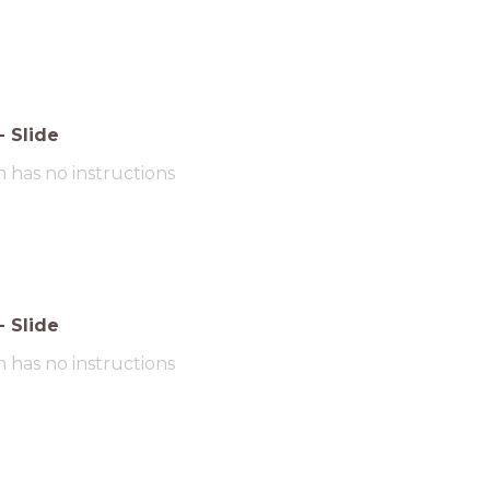
-
Slide
m has no instructions
-
Slide
m has no instructions