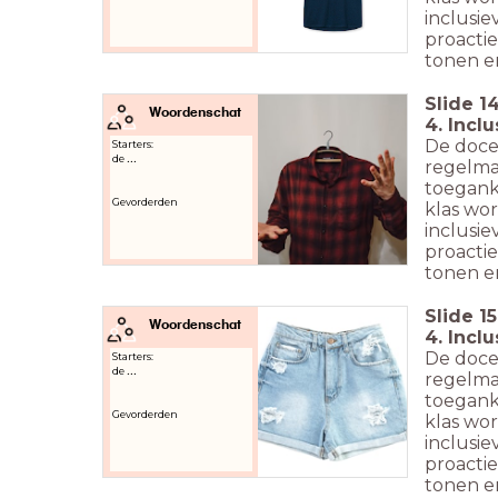
inclusie
proacti
tonen en
Slide
1
Woordenschat
4. Incl
De doce
Starters:
de
...
regelmat
toeganke
Gevorderden
klas wor
inclusie
proacti
tonen en
Slide
15
Woordenschat
4. Incl
De doce
Starters:
de
...
regelmat
toeganke
Gevorderden
klas wor
inclusie
proacti
tonen en