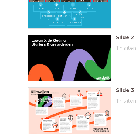
de jas
de bh
de trui
de rok
de
de korte
onderbroe
het t-shirt
broek
k
de blouse
de sokken
Slide
2
Lowan 5. de kleding
Starters & gevorderden
This ite
e
Slide
3
This ite