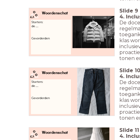
Slide
9
Woordenschat
4. Incl
De doce
Starters:
de
...
regelmat
toeganke
Gevorderden
klas wor
inclusie
proacti
tonen en
Slide
1
Woordenschat
4. Incl
De doce
Starters:
de
...
regelmat
toeganke
Gevorderden
klas wor
inclusie
proacti
tonen en
Slide
11
Woordenschat
4. Incl