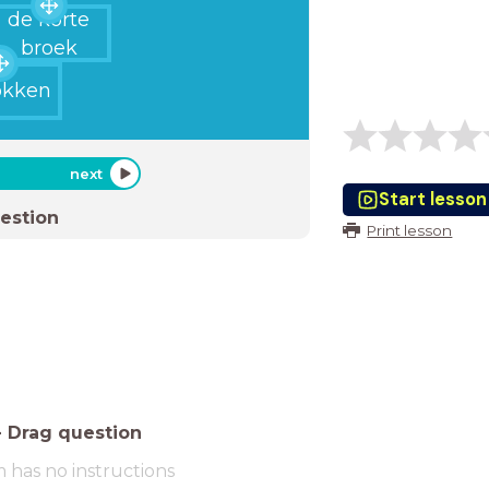
de korte
broek
okken
next
Start lesson
estion
Print lesson
-
Drag question
m has no instructions