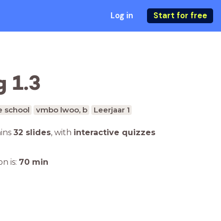
Log in
Start for free
 1.3
e school
vmbo lwoo, b
Leerjaar 1
ains
32 slides
,
with
interactive quizzes
n is:
70
min