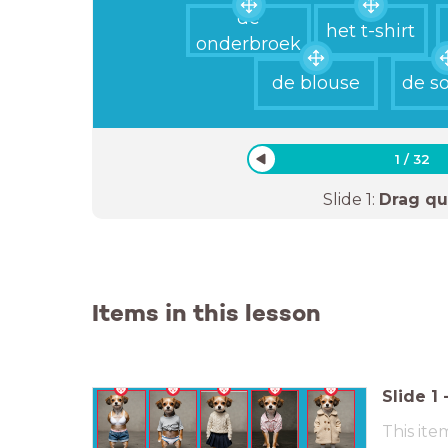
de
het t-shirt
onderbroek
de blouse
de s
1
/
32
Slide
1
:
Drag qu
Items in this lesson
Slide
1
This ite