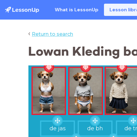
What is LessonUp
Lesson libr
‹
Return to search
Lowan Kleding ba
de jas
de bh
de t