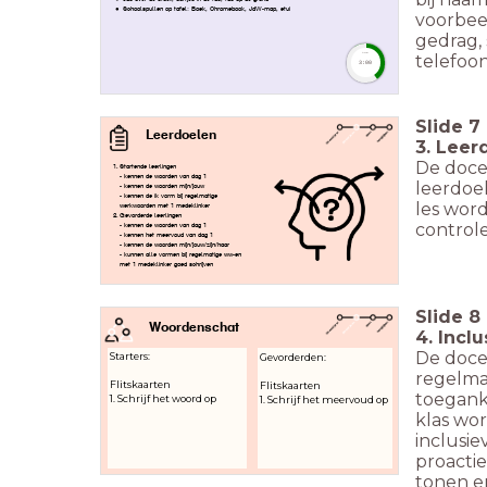
Schoolspullen op tafel: Boek, Chromebook, JdW-map, etui
voorbee
gedrag, 
telefoo
timer
3:00
Slide
7
Leerdoelen
3. Leer
De doce
Startende leerlingen
- kennen de woorden van dag 1
leerdoel
- kennen de woorden mijn/jouw
- kennen de ik vorm bij regelmatige
les wor
werkwoorden met 1 medeklinker
Gevorderde leerlingen
contro
- kennen de woorden van dag 1
- kennen het meervoud van dag 1
- kennen de woorden mijn/jouw/zijn/haar
- kunnen alle vormen bij regelmatige ww-en
met 1 medeklinker goed schrijven
Slide
8
Woordenschat
4. Incl
De doce
Starters:
Gevorderden:
regelmat
Flitskaarten
Flitskaarten
toeganke
1. Schrijf het woord op
1. Schrijf het meervoud op
klas wor
inclusie
proacti
tonen en