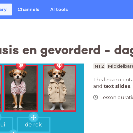
ary
Channels
AI tools
sis en gevorderd - dag
NT2
Middelbar
This lesson cont
and
text slides
.
Lesson duratio
rui
de rok