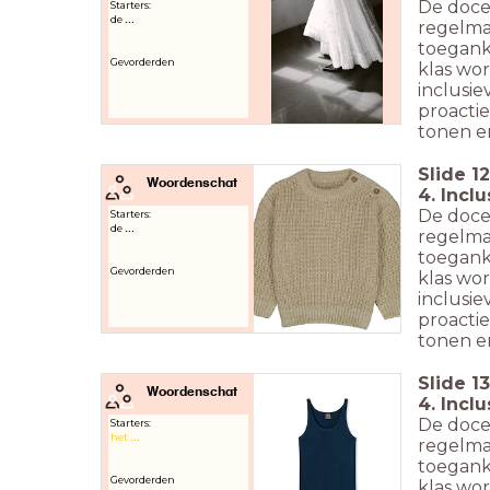
De doce
Starters:
de
...
regelmat
toeganke
Gevorderden
klas wor
inclusie
proacti
tonen en
Slide
12
Woordenschat
4. Incl
De doce
Starters:
de
...
regelmat
toeganke
Gevorderden
klas wor
inclusie
proacti
tonen en
Slide
13
Woordenschat
4. Incl
De doce
Starters:
het
...
regelmat
toeganke
Gevorderden
klas wor