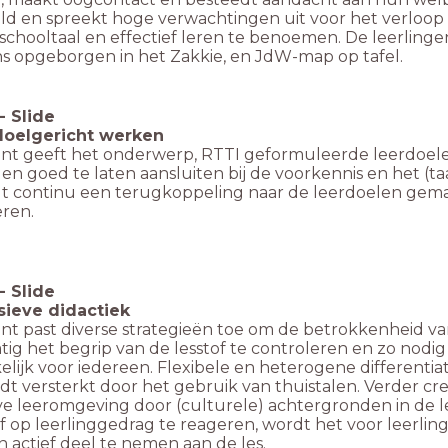
ld en spreekt hoge verwachtingen uit voor het verloop 
schooltaal en effectief leren te benoemen. De leerlingen
ns opgeborgen in het Zakkie, en JdW-map op tafel.
-
Slide
doelgericht werken
nt geeft het onderwerp, RTTI geformuleerde leerdoel
en goed te laten aansluiten bij de voorkennis en het (
dt continu een terugkoppeling naar de leerdoelen gem
leren.
-
Slide
usieve didactiek
nt past diverse strategieën toe om de betrokkenheid van
ig het begrip van de lesstof te controleren en zo nodig d
lijk voor iedereen. Flexibele en heterogene differentiati
dt versterkt door het gebruik van thuistalen. Verder cr
ve leeromgeving door (culturele) achtergronden in de les
ef op leerlinggedrag te reageren, wordt het voor leerl
 actief deel te nemen aan de les.