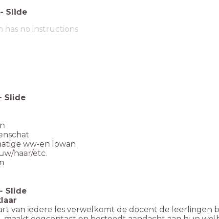
-
Slide
m has no instructions
-
Slide
en
enschat
matige ww-en lowan
ouw/haar/etc.
en
-
Slide
klaar
tart van iedere les verwelkomt de docent de leerlingen 
m, maakt oogcontact en besteedt aandacht aan hun wel