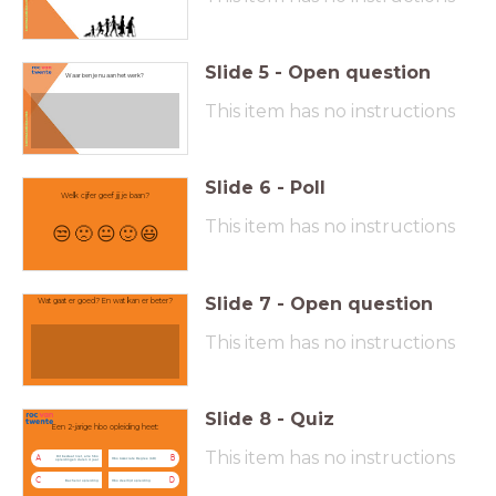
Slide
5
-
Open question
Waar ben je nu aan het werk?
This item has no instructions
Slide
6
-
Poll
Welk cijfer geef jij je baan?
This item has no instructions
😒
🙁
😐
🙂
😃
Slide
7
-
Open question
Wat gaat er goed? En wat kan er beter?
This item has no instructions
Slide
8
-
Quiz
Een 2-jarige hbo opleiding heet:
This item has no instructions
Dit bestaat niet, alle hbo
A
B
Hbo Associate Degree (AD)
opleidingen duren 4 jaar
C
D
Bachelor opleiding
Hbo deeltijd opleiding