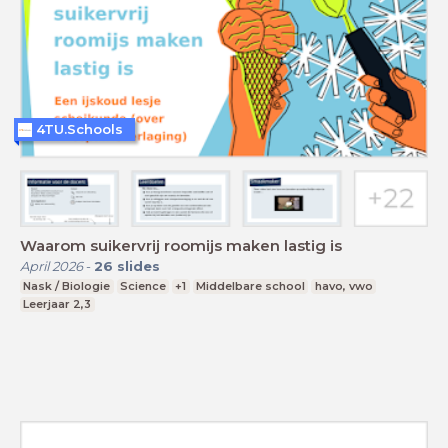
4TU.Schools
Waarom suikervrij roomijs maken lastig is
April 2026
-
26
slides
Nask / Biologie
Science
+1
Middelbare school
havo, vwo
Leerjaar 2,3