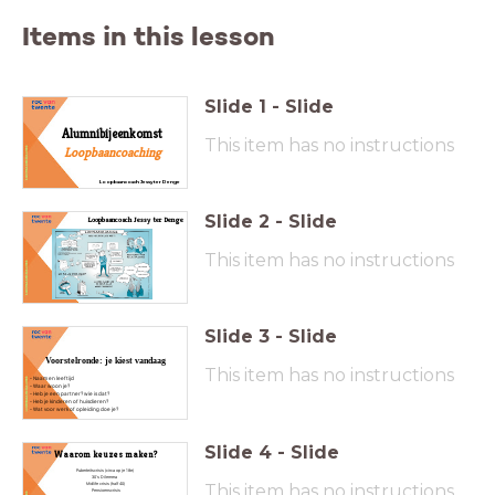
Items in this lesson
Slide
1
-
Slide
Alumnibijeenkomst
This item has no instructions
Loopbaancoaching
Loopbaancoach Jessy ter Denge
Slide
2
-
Slide
Loopbaancoach Jessy ter Denge
This item has no instructions
Slide
3
-
Slide
Voorstelronde: je kiest vandaag
This item has no instructions
- Naam en leeftijd
- Waar woon je?
- Heb je een partner? wie is dat?
- Heb je kinderen of huisdieren?
- Wat voor werk of opleiding doe je?
Slide
4
-
Slide
Waarom keuzes maken?
Puberteitscrisis (circa op je 18e)
30's Dilemma
This item has no instructions
Midlife crisis (half 40)
Pensioenscrisis