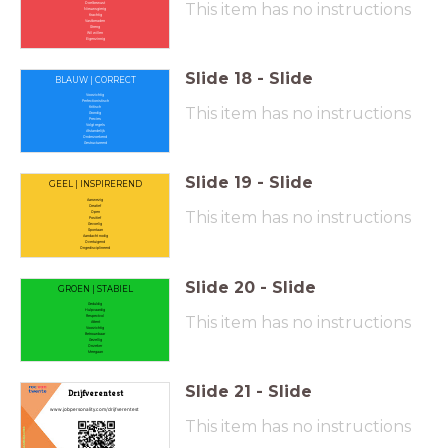
This item has no instructions
Doelbewust
Nieuwsgierig
Krachtig
Vastberaden
Streng
Wil willen
Eigenzinnig
Slide
18
-
Slide
BLAUW | CORRECT
Voorzichtig
Perfectionistisch
This item has no instructions
Kritisch
Grondig
Precies
Volgt regels
Afstandelijk
Onderzoekend
Gestructureerd
Slide
19
-
Slide
GEEL | INSPIREREND
Aanwezig
Creatief
This item has no instructions
Open
Positief
Gevoelig
Spontaan
Aandacht nodig
Overtuigend
Ongedisciplineerd
Slide
20
-
Slide
GROEN | STABIEL
Geduldig
Hulpvaardig
This item has no instructions
Respectvol
Attent
Voorzichtig
Betrouwbaar
Gezellig
Onzeker
Meegaan
Slide
21
-
Slide
Drijfverentest
​ www.jobpersonality.com/drijfverentest
This item has no instructions