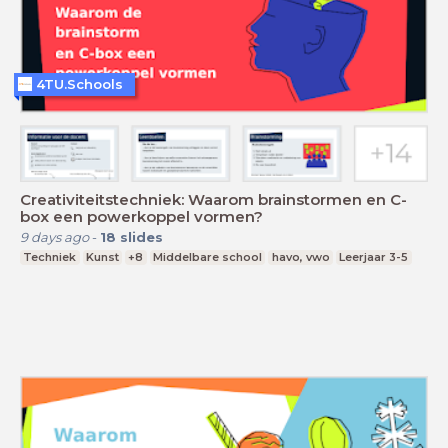
4TU.Schools
Creativiteitstechniek: Waarom brainstormen en C-
box een powerkoppel vormen?
9 days ago
-
18
slides
Techniek
Kunst
+8
Middelbare school
havo, vwo
Leerjaar 3-5