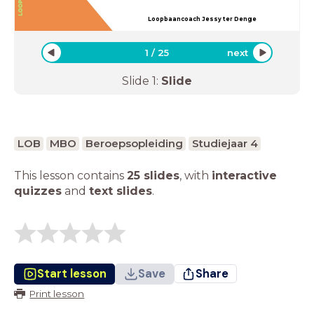
Loopbaancoach Jessy ter Denge
1
/
25
next
Slide
1
:
Slide
LOB
MBO
Beroepsopleiding
Studiejaar 4
This lesson contains
25 slides
,
with
interactive
quizzes
and
text slides
.
Start lesson
Save
Share
Print lesson