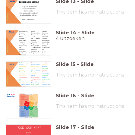
Slide
13
-
Slide
Loopbaancoaching
Een goede studiekeuze
Een passend bedrijf
This item has no instructions
Een sterk CV
Een goede sollicitatiebrief
Jezelf duidelijk profileren
Begint allemaal bij...
Slide
14
-
Slide
Rechtvaardig
Direct
Moedig
Precies
Betrouwbaar
Aanwezig
Feestmaker
Enthousiast
Nuchter
4 uitzoeken
Kalm
Open
Gevoelig
Positief
Let op details
Duidelijk
Bescheiden
Rustig
Zelfverzekerd
Graag in
Gezellig
Verstandig
spotlight
Netjes
Vriendelijk
Strijdlustig
Doelgericht
Zakelijk
Lief
Ondernemend
Voorzichtig
Inlevend
Machtig
Blij
Praatgraag
Nauwkeurig
Stoer
Onderzoekend
Hulp bieden
Gestructuree
Dominant
rd
Slide
15
-
Slide
Rechtvaardig
Direct
Moedig
Precies
Betrouwbaar
Aanwezig
Feestmaker
Enthousiast
Nuchter
Kalm
Open
Gevoelig
Positief
Let op details
Duidelijk
Bescheiden
Rustig
Zelfverzekerd
This item has no instructions
Graag in
Gezellig
Verstandig
spotlight
Netjes
Vriendelijk
Strijdlustig
Doelgericht
Zakelijk
Lief
Ondernemend
Voorzichtig
Inlevend
Machtig
Blij
Praatgraag
Nauwkeurig
Stoer
Onderzoekend
Hulp bieden
Gestructuree
Dominant
rd
Slide
16
-
Slide
This item has no instructions
Slide
17
-
Slide
ROOD | DOMINANT
Ambitieus
Sterke wil