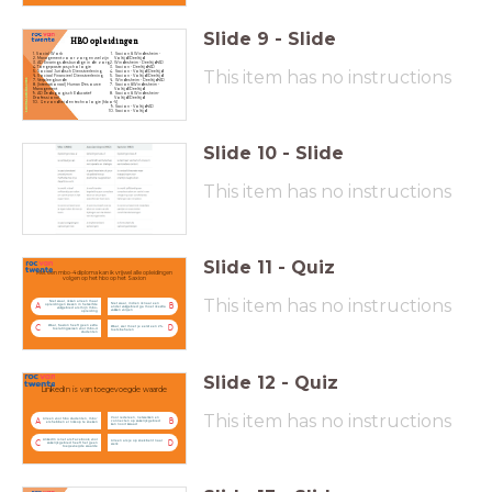
Slide
9
-
Slide
HBO opleidingen
1. Social Work
Saxion & Windesheim -
2. Management voor zorg en welzijn
Voltijd/Deeltijd
3. AD Ervaringsdeskundige in de zorg
Windesheim - Deeltijd+AD
4. Toegepaste psychologie
Saxion - Deeltijd+AD
This item has no instructions
5. Sociaal Juridisch Dienstverlening
Saxion - Voltijd/Deeltijd
6. Sociaal Financieel Dienstverlening
Saxion - Voltijd/Deeltijd
7. Verpleegkunde
Windesheim - Deeltijd+AD
8. (Internationaal) Human Resource
Saxion &Windesheim -
Management
Voltijd/Deeltijd
9. AD Pedagogisch Educatief
Saxion & Windesheim-
Professional
Voltijd/Deeltijd
10. Gezondheid en technologie (hbo-V)
9. Saxion - Voltijd+AD
10. Saxion - Voltijd
Slide
10
-
Slide
This item has no instructions
Slide
11
-
Quiz
Met een mbo-4 diploma kan ik vrijwel alle opleidingen
volgen op het hbo op het Saxion
This item has no instructions
Niet waar, ik kan alleen maar
Niet waar, indien ik naar een
opleidingen kiezen in hetzelfde
A
B
ander vakgebied ga moet ik extra
vakgebied als mijn mbo-
vakken volgen
opleiding
Waar, Saxion heeft geen extra
Waar, wel moet je eerst een 21+
C
D
toelatingseisen voor mbo-4
toets behalen
studenten
Slide
12
-
Quiz
LinkedIn is van toegevoegde waarde
This item has no instructions
Voor iedereen, netwerken en
Alleen voor hbo studenten, mbo'
A
B
connecten op zakelijk gebied
ers hebben er niks op te zoeken
kan nooit kwaad
LinkedIn is net als Facebook, voor
Alleen als je op zoek bent naar
C
D
zakelijk gebied heeft het geen
werk
toegevoegde waarde