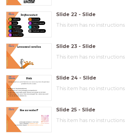
Slide
22
-
Slide
Drijfverentest
Vrijheid
Inhoud
Geld
Maatschappij
This item has no instructions
Mensen
Macht
Creativiteit
Tastbaar werk
Zekerheid
Slide
23
-
Slide
Levenswiel invullen
This item has no instructions
Slide
24
-
Slide
Pitch
Schrijf een pitch over jezelf. Oefen hem voor mensen om je heen. Een pitch duurt
gemiddeld 30 tot 60 seconden.
This item has no instructions
Wie ben je? (Kwaliteiten/drijfveren)
Wat voeg je toe? (Heb jij belangrijke ervaringen/kennis)​
Wat is jouw toegevoegde waarde? (Benoem wat jij brengt voor een team)​
Wat is je doel? Wat zoek je? (Wat vind jij belangrijk? Bijv. vrijheid, dat je jezelf
kan zijn, de wereld verbeteren etc.)
Slide
25
-
Slide
Hoe nu verder!?
This item has no instructions
jterdenge@rocvantwente.nl
of via Teams
Bellen of Whatsapp:
0618999023 (Jessy)
en n
atuurlijk via Instagram:
@rocvantwenteloopbaancoaches