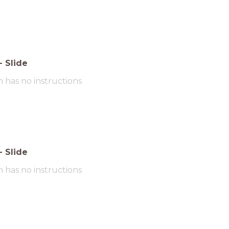
-
Slide
m has no instructions
-
Slide
m has no instructions