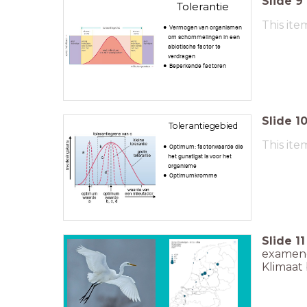
Slide
9
Tolerantie
This ite
Vermogen van organismen
om schommelingen in een
abiotische factor te
verdragen
Beperkende factoren
Slide
1
Tolerantiegebied
This ite
Optimum: factorwaarde die
het gunstigst is voor het
organisme
Optimumkromme
Slide
11
exameno
Klimaat