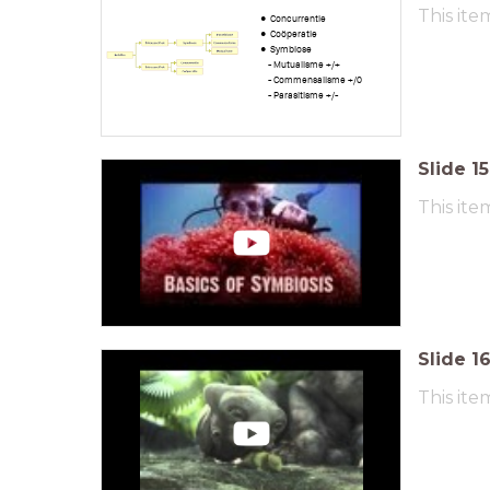
This ite
Concurrentie
Coöperatie
Symbiose
- Mutualisme +/+
- Commensalisme +/0
- Parasitisme +/-
Slide
15
This ite
Slide
1
This ite