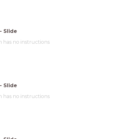
-
Slide
m has no instructions
-
Slide
m has no instructions