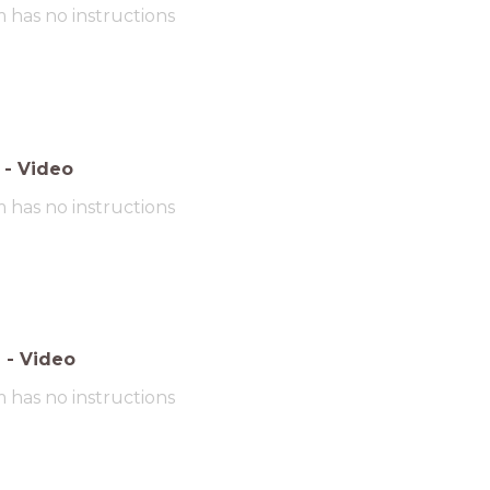
m has no instructions
-
Video
m has no instructions
6
-
Video
m has no instructions