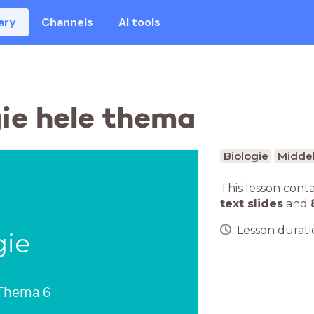
ary
Channels
AI tools
ie hele thema
Biologie
Middel
This lesson cont
text slides
and
Lesson duratio
gie
Thema 6