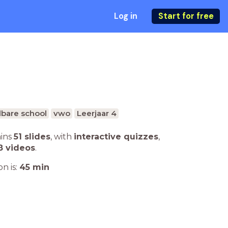
Log in
Start for free
bare school
vwo
Leerjaar 4
ains
51 slides
,
with
interactive quizzes
,
8 videos
.
n is:
45
min