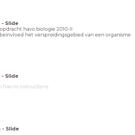
-
Slide
pdracht havo biologie 2010-II
 beïnvloed het verspreidingsgebied van een organisme
-
Slide
m has no instructions
4
-
Slide