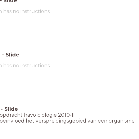
-
Slide
m has no instructions
0
-
Slide
m has no instructions
-
Slide
pdracht havo biologie 2010-II
 beïnvloed het verspreidingsgebied van een organisme