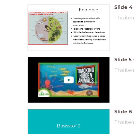
Slide
4
Ecologie
This ite
Levensgemeenschap: alle
populaties binnen een
ecosysteem
Biotische factoren: levend
Abiotische factoren: levenloos
Ecosysteem: begrensd gebied
met wisselwerking biotische en
abiotische factoren
Slide
5
This ite
Slide
6
This ite
Basisstof 2