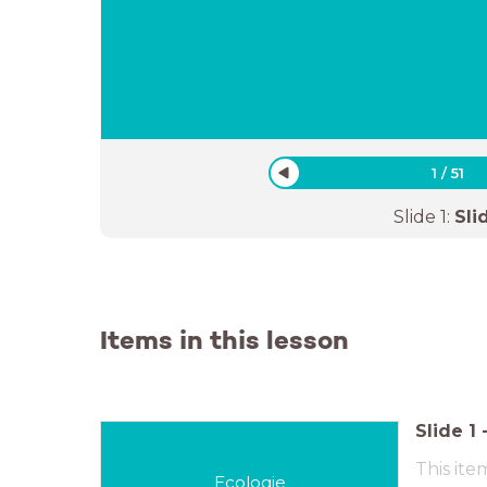
1
/
51
Slide
1
:
Sli
Items in this lesson
Slide
1
This ite
Ecologie