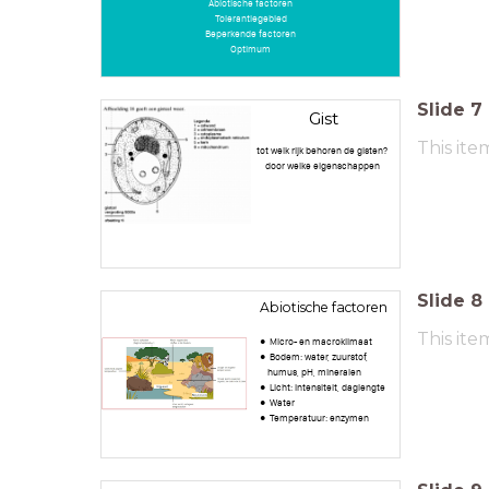
Abiotische factoren
Tolerantiegebied
Beperkende factoren
Optimum
Slide
7
Gist
This ite
tot welk rijk behoren de gisten?
door welke eigenschappen
Slide
8
Abiotische factoren
This ite
Micro- en macroklimaat
Bodem: water, zuurstof,
humus, pH, mineralen
Licht: intensiteit, daglengte
Water
Temperatuur: enzymen