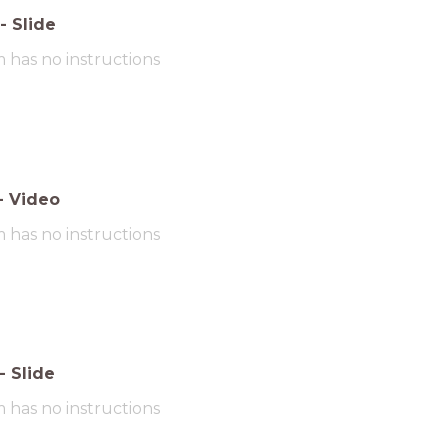
-
Slide
m has no instructions
-
Video
m has no instructions
-
Slide
m has no instructions