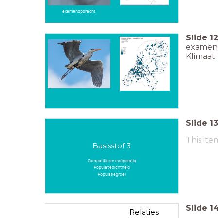
examenopdracht
Slide
12
exameno
Klimaat
Slide
13
This ite
Basisstof 3
Competitie en coöperatie
Populatiedichtheid
Populatiegroei
Slide
1
Relaties