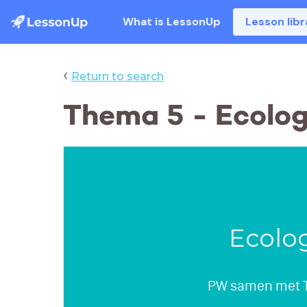
What is LessonUp
Lesson libr
‹
Return to search
Thema 5 - Ecolog
Ecolo
PW samen met 