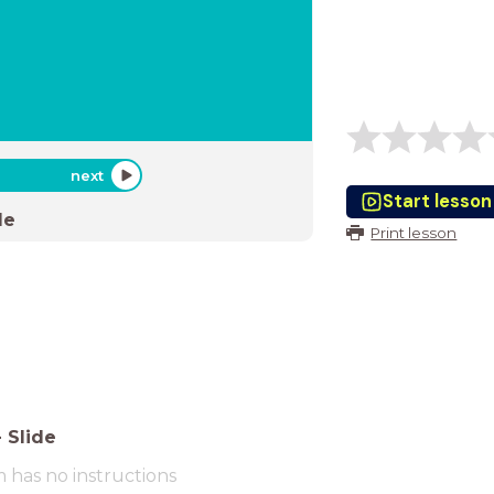
next
Start lesson
de
Print lesson
-
Slide
m has no instructions