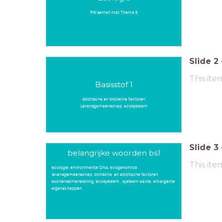
PW samen met Thema 6
Slide
2
This ite
Basisstof 1
Abiotische en biotische factoren
Levensgemeenschap, ecosysteem
Slide
3
belangrijke woorden bs1
This ite
ecologie, environmental DNA, ecogenomica
levensgemeenschap, biotische en abiotische factoren
soortensamenstelling, ecosysteem , systeem aarde, emergente
eigenschappen