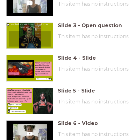
This item has no instructions
Slide
3
-
Open question
Wat herkent AiRich van zichzelf in het
werk van Vincent?
This item has no instructions
Slide
4
-
Slide
AiRich herkent zich
vooral in Vincents
This item has no instructions
kleurgebruik. Bekijk
deze video en
ontdek hoe Vincent
zijn kleuren koos.
Muziek niet fijn?
Slide
5
-
Slide
Afrofuturisme
en
identiteit
staan centraal in het werk van
AiRich. Zoals in haar
werk
Yung Gods5
hiernaast.
Wat betekent dat? Klik op de
This item has no instructions
hotspots voor meer info.
Afrofuturisme
Identiteit
Opdracht van AiRich
Slide
6
-
Video
This item has no instructions