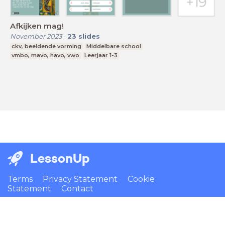
Afkijken mag!
November 2023
-
23
slides
ckv, beeldende vorming
Middelbare school
vmbo, mavo, havo, vwo
Leerjaar 1-3
LessonUp
Terms
Privacy Statement
Cookie
Statement
Contact
English