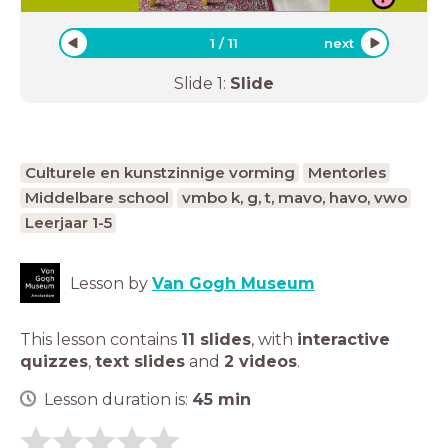
1
/
11
next
Slide
1
:
Slide
Culturele en kunstzinnige vorming
Mentorles
Middelbare school
vmbo k, g, t, mavo, havo, vwo
Leerjaar 1-5
Lesson by
Van Gogh Museum
This lesson contains
11 slides
,
with
interactive
quizzes
,
text slides
and
2 videos
.
Lesson duration is:
45
min