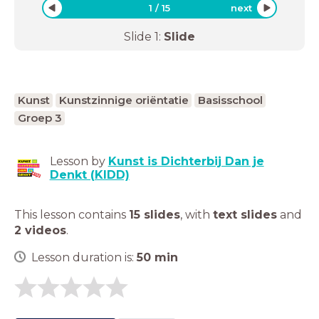
1
/
15
next
Slide
1
:
Slide
Kunst
Kunstzinnige oriëntatie
Basisschool
Groep 3
Lesson by
Kunst is Dichterbij Dan je
Denkt (KIDD)
This lesson contains
15 slides
,
with
text slides
and
2 videos
.
Lesson duration is:
50
min