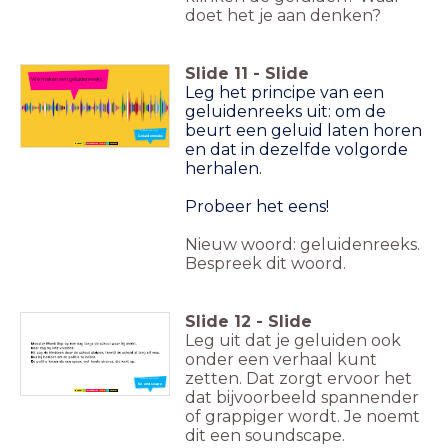
doet het je aan denken?
Slide
11
-
Slide
We maken een geluidenreeks
Leg het principe van een
geluidenreeks uit: om de
beurt een geluid laten horen
Nieuw woord:
Geluidenreeks
en dat in dezelfde volgorde
herhalen.
Probeer het eens!
Nieuw woord: geluidenreeks.
Bespreek dit woord.
Slide
12
-
Slide
Leg uit dat je geluiden ook
onder een verhaal kunt
zetten. Dat zorgt ervoor het
Nieuw woord:
Soundscape
dat bijvoorbeeld spannender
of grappiger wordt. Je noemt
dit een soundscape.