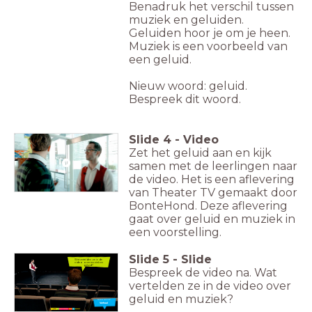
Benadruk het verschil tussen
muziek en geluiden.
Geluiden hoor je om je heen.
Muziek is een voorbeeld van
een geluid.
Nieuw woord: geluid.
Bespreek dit woord.
Slide
4
-
Video
Zet het geluid aan en kijk
samen met de leerlingen naar
de video. Het is een aflevering
van Theater TV gemaakt door
BonteHond. Deze aflevering
gaat over geluid en muziek in
een voorstelling.
Slide
5
-
Slide
Wat vertelden ze in de
video over muziek en
geluid?
Bespreek de video na. Wat
vertelden ze in de video over
geluid en muziek?
Nieuw woord:
Verhaal