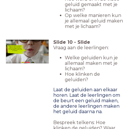
geluid gemaakt met je
lichaam?
Op welke manieren kun
je allemaal geluid maken
met je lichaam?
Slide
10
-
Slide
Vraag aan de leerlingen:
Met je mond kun je praten.
Maar er zijn ook een
heleboel andere manieren
om geluiden te maken met
je lichaam.
Welke geluiden kun je
allemaal maken met je
lichaam?
Hoe klinken de
geluiden?
Laat de geluiden aan elkaar
horen. Laat de leerlingen om
de beurt een geluid maken,
de andere leerlingen maken
het geluid daarna na.
Bespreek telkens: Hoe
klinken de geluiden? Waar