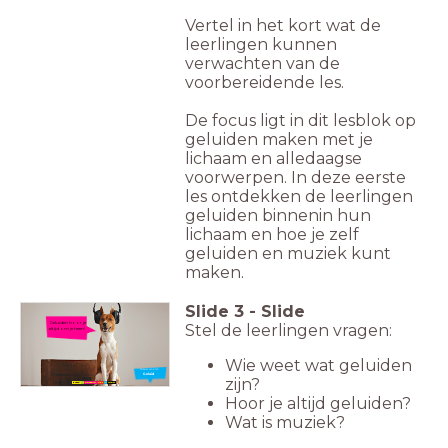
Vertel in het kort wat de
leerlingen kunnen
verwachten van de
voorbereidende les.
De focus ligt in dit lesblok op
geluiden maken met je
lichaam en alledaagse
voorwerpen. In deze eerste
les ontdekken de leerlingen
geluiden binnenin hun
lichaam en hoe je zelf
geluiden en muziek kunt
maken.
Slide
3
-
Slide
Geluiden hoor je
Stel de leerlingen vragen:
altijd om je heen!
Wie weet wat geluiden
Nieuw woord:
Geluid
zijn?
Hoor je altijd geluiden?
Wat is muziek?