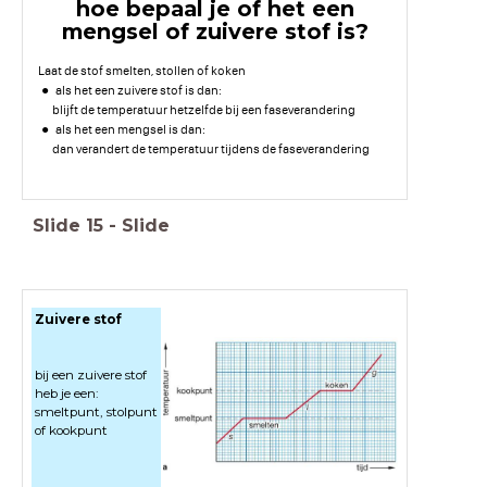
hoe bepaal je of het een
mengsel of zuivere stof is?
Laat de stof smelten, stollen of koken
als het een zuivere stof is dan:
blijft de temperatuur hetzelfde bij een faseverandering
als het een mengsel is dan:
dan verandert de temperatuur tijdens de faseverandering
Slide
15
-
Slide
Zuivere stof
bij een zuivere stof
heb je een:
smeltpunt, stolpunt
of kookpunt