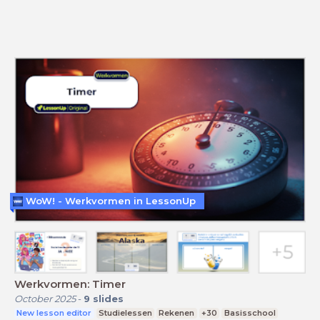
WoW! - Werkvormen in LessonUp
Werkvormen: Timer
October 2025
-
9
slides
New lesson editor
Studielessen
Rekenen
+30
Basisschool