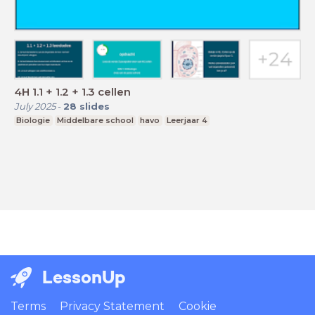
4H 1.1 + 1.2 + 1.3 cellen
July 2025
-
28
slides
Biologie
Middelbare school
havo
Leerjaar 4
LessonUp
Terms
Privacy Statement
Cookie