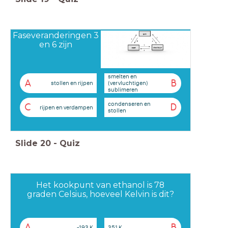
Faseveranderingen 3
en 6 zijn
smelten en
A
B
stollen en rijpen
(vervluchtigen)
sublimeren
condenseren en
C
D
rijpen en verdampen
stollen
Slide
20
-
Quiz
Het kookpunt van ethanol is 78
graden Celsius, hoeveel Kelvin is dit?
A
B
-193 K
351 K