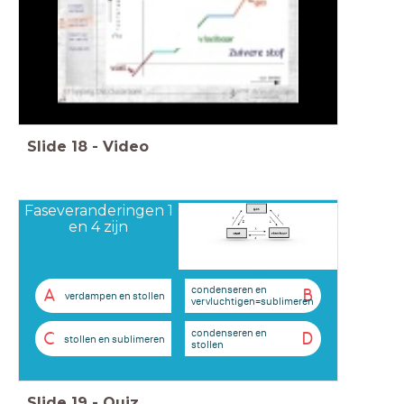
Slide
18
-
Video
Faseveranderingen 1
en 4 zijn
condenseren en
A
B
verdampen en stollen
vervluchtigen=sublimeren
condenseren en
C
D
stollen en sublimeren
stollen
Slide
19
-
Quiz