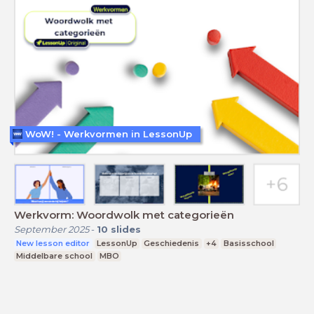
WoW! - Werkvormen in LessonUp
Werkvorm: Woordwolk met categorieën
September 2025
-
10
slides
New lesson editor
LessonUp
Geschiedenis
+4
Basisschool
Middelbare school
MBO