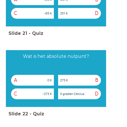
C
D
-95 K
251 K
Slide
21
-
Quiz
Wat is het absolute nulpunt?
A
B
0 K
273 K
C
D
-273 K
0 graden Celcius
Slide
22
-
Quiz