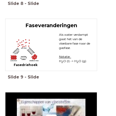
Slide
8
-
Slide
Faseveranderingen
Als water verdampt
gaat het van de
vloeibare fase naar de
gasfase.
Notatie:
H
O (l) -> H
O (g)
2
2
Fasedriehoek
Slide
9
-
Slide