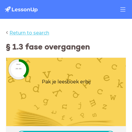
‹
Return to search
§ 1.3 fase overgangen
timer
20:00
Pak je leesboek erbij