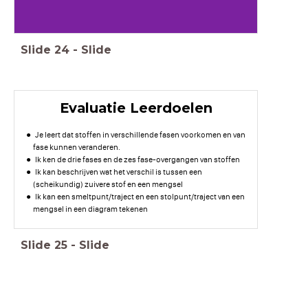
Slide
24
-
Slide
Evaluatie Leerdoelen
Je leert dat stoffen in verschillende fasen voorkomen en van
fase kunnen veranderen.
Ik ken de drie fases en de zes fase-overgangen van stoffen
Ik kan beschrijven wat het verschil is tussen een
(scheikundig) zuivere stof en een mengsel
Ik kan een smeltpunt/traject en een stolpunt/traject van een
mengsel in een diagram tekenen
Slide
25
-
Slide