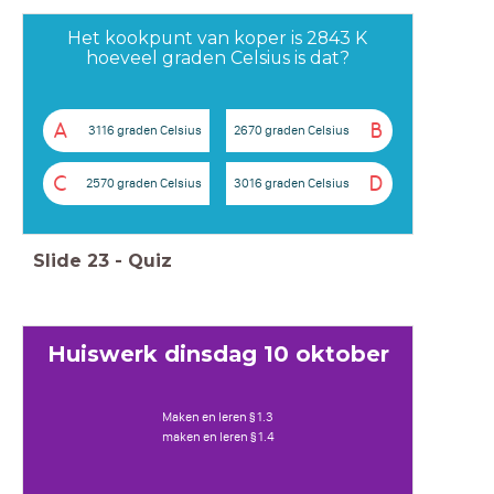
Het kookpunt van koper is 2843 K
hoeveel graden Celsius is dat?
A
B
3116 graden Celsius
2670 graden Celsius
C
D
2570 graden Celsius
3016 graden Celsius
Slide
23
-
Quiz
Huiswerk dinsdag 10 oktober
Maken en leren § 1.3
maken en leren § 1.4