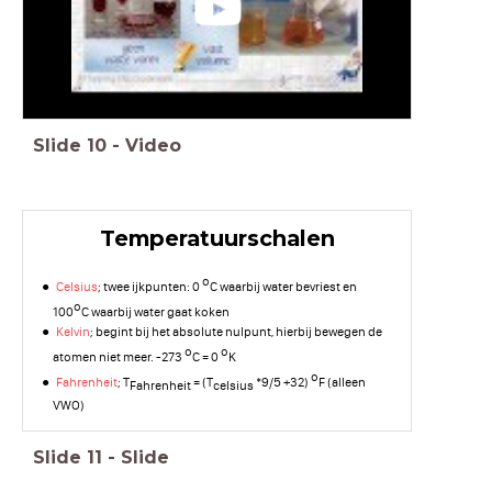
Slide
10
-
Video
Temperatuurschalen
o
Celsius
; twee ijkpunten: 0
C waarbij water bevriest en
o
100
C waarbij water gaat koken
Kelvin
; begint bij het absolute nulpunt, hierbij bewegen de
o
o
atomen niet meer. -273
C = 0
K
o
Fahrenheit
; T
= (T
*9/5 +32)
F (alleen
Fahrenheit
celsius
VWO)
Slide
11
-
Slide