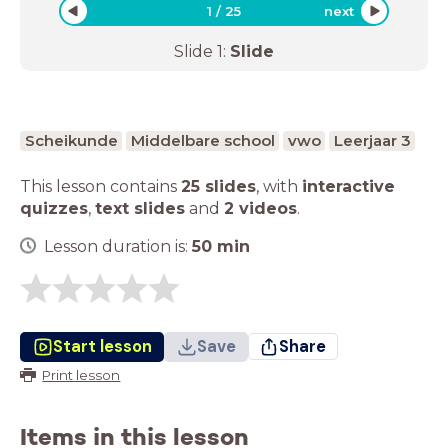
1
/
25
next
Slide
1
:
Slide
Scheikunde
Middelbare school
vwo
Leerjaar 3
This lesson contains
25 slides
,
with
interactive
quizzes
,
text slides
and
2 videos
.
Lesson duration is:
50
min
Start lesson
Save
Share
Print lesson
Items in this lesson