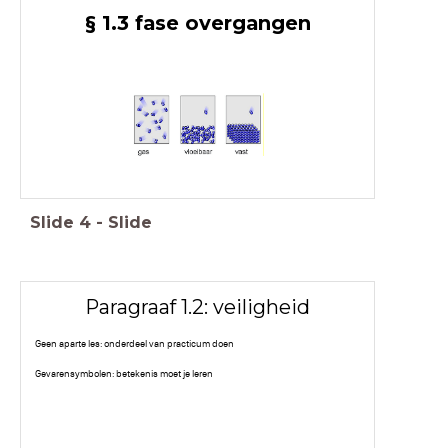
§ 1.3 fase overgangen
Slide
4
-
Slide
Paragraaf 1.2: veiligheid
Geen aparte les: onderdeel van practicum doen
Gevarensymbolen: betekenis moet je leren