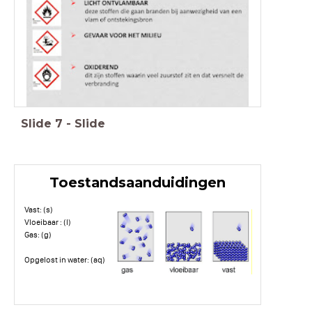
Slide
7
-
Slide
Toestandsaanduidingen
Vast: (s)
Vloeibaar : (l)
Gas: (g)
Opgelost in water: (aq)