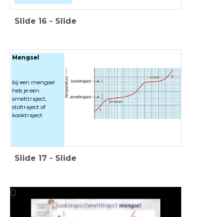
Slide
16
-
Slide
Mengsel
Mengsel
Stoltraject
bij een mengsel
heb je een:
smelttraject,
stoltraject of
kooktraject
Slide
17
-
Slide
0