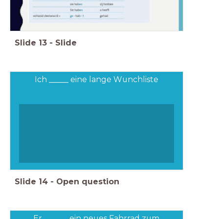
Slide
13
-
Slide
Ich _____ eine lange Wunchliste
Slide
14
-
Open question
Er ______ ein neues Fahrrad zum