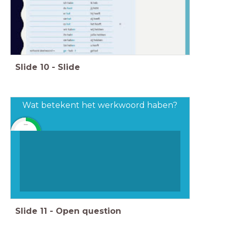
Slide
10
-
Slide
Wat betekent het werkwoord haben?
timer
1:00
Slide
11
-
Open question