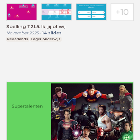
Spelling T2L5: Ik, jij of wij
November 2025
-
14
slides
Nederlands
Lager onderwijs