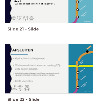
Klaar?
- Woordenlijst oefenen of opgave 14.
Slide
21
-
Slide
Slide
22
-
Slide