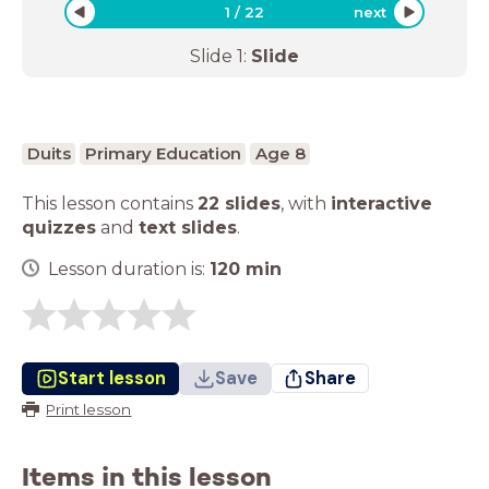
1
/
22
next
Slide
1
:
Slide
Duits
Primary Education
Age 8
This lesson contains
22 slides
,
with
interactive
quizzes
and
text slides
.
Lesson duration is:
120
min
Start lesson
Save
Share
Print lesson
Items in this lesson