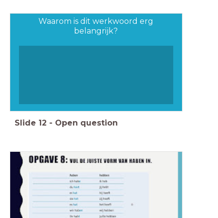
Waarom is dit werkwoord erg
belangrijk?
Slide
12
-
Open question