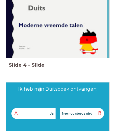
Slide
4
-
Slide
Ik heb mijn Duitsboek ontvangen:
A
B
Ja
Nee nog steeds niet