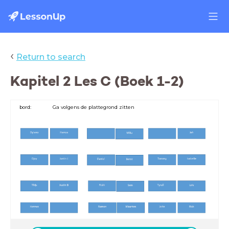
‹
Return to search
Kapitel 2 Les C (Boek 1-2)
bord: Ga volgens de plattegrond zitten