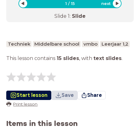
1
/
15
next
Slide
1
:
Slide
Techniek
Middelbare school
vmbo
Leerjaar 1,2
This lesson contains
15 slides
,
with
text slides
.
Start lesson
Save
Share
Print lesson
Items in this lesson