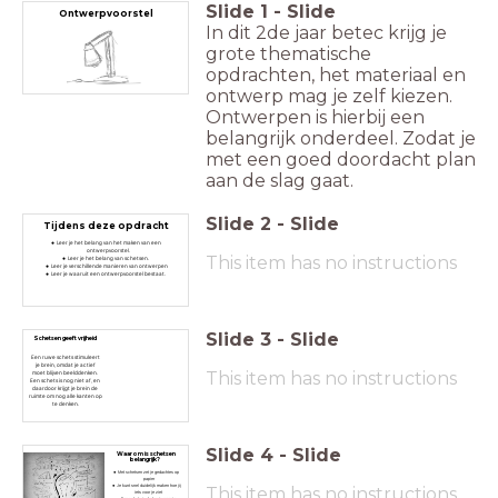
Slide
1
-
Slide
Ontwerpvoorstel
In dit 2de jaar betec krijg je
grote thematische
opdrachten, het materiaal en
ontwerp mag je zelf kiezen.
Ontwerpen is hierbij een
belangrijk onderdeel. Zodat je
met een goed doordacht plan
aan de slag gaat.
Slide
2
-
Slide
Tijdens deze opdracht
Leer je het belang van het maken van een
ontwerpvoorstel.
This item has no instructions
Leer je het belang van schetsen.
Leer je verschillende manieren van ontwerpen
Leer je waaruit een ontwerpvoorstel bestaat.
Slide
3
-
Slide
Schetsen geeft vrijheid
Een ruwe schets stimuleert
je brein, omdat je actief
This item has no instructions
moet blijven beelddenken.
Een schets is nog niet af, en
daardoor krijgt je brein de
ruimte om nog alle kanten op
te denken.
Slide
4
-
Slide
Waarom is schetsen
belangrijk?
Met schetsen zet je gedachtes op
papier
Je kunt snel duidelijk maken hoe jij
This item has no instructions
iets voor je ziet