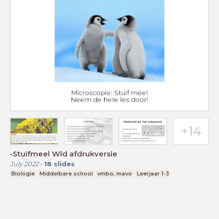
-Stuifmeel Wld afdrukversie
July 2022
-
18
slides
Biologie
Middelbare school
vmbo, mavo
Leerjaar 1-3