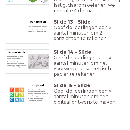
oefenen.
lastig, daarom oefenen we
met alle 4 de manieren.
Slide
13
-
Slide
Aanzichten
Geef de leerlingen een x
Teken het voorwerp na door gebruikt te
maken van 2 aanzichten. Kies hiervoor
de meeste geschikte aanzichten en
aantal minuten om 2
voorkom dat je 2 keer hetzelfde tekent.
aanzichten te tekenen.
Slide
14
-
Slide
Isometrisch
Geef de leerlingen een x
Rechthoekige vormen kun je goed 3D
teken op isometrisch papier.
aantal minuten om het
Begin altijd met het tekenen van de
hoek. G
ebruik voor de zijkanten de
schuine lijnen op het papier. Deze lijnen
voorwerp op isometrisch
staan in een hoek van 30 graden.
papier te tekenen.
Slide
15
-
Slide
Digitaal
Geef de leerlingen een x
Een snelle manier van 3D tekenen is
digitaal. Hiervoor kun je Tinkercad
gebruiken, maar ook Google SketchUp is
aantal minuten om een
hiervoor geschikt. Je kunt printscreens
maken om verschillende aanzichten in
te leveren. Gebruik hiervoor het
digitaal ontwerp te maken.
'knipprogramma' op je laptop.