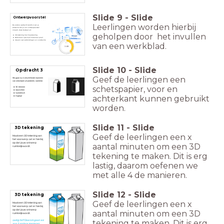
Slide
9
-
Slide
Ontwerpvoorstel
Leerlingen worden hierbij
Bij iedere opdracht wordt er van je
verwacht dat je een ontwerpvoorstel
inlevert, deze bestaat uit:
geholpen door het invullen
3D tekening met maatvoering
Materialen lijst en/of materiaal proef
Ideeën over verbindingen en constructie
van een werkblad.
timer
3:00
Slide
10
-
Slide
Opdracht 3
Geef de leerlingen een
We gaan nu 4 verschillende manieren
van ontwerpen uit proberen, namelijk:
schetspapier, voor en
3D tekenen
Aanzichten
Isometrisch
achterkant kunnen gebruikt
Digitaal
worden.
Slide
11
-
Slide
3D tekening
Geef de leerlingen een x
Maak een 3D tekening van
het voorwerp. Let er hierbij
op dat jouw ontwerp
aantal minuten om een 3D
ruimtelijk wordt.
tekening te maken. Dit is erg
lastig, daarom oefenen we
met alle 4 de manieren.
Slide
12
-
Slide
3D tekening
Geef de leerlingen een x
Maak een 3D tekening van
het voorwerp. Let er hierbij
op dat jouw ontwerp
aantal minuten om een 3D
ruimtelijk wordt.
tekening te maken. Dit is erg
Lastig hè!? Daarom gaan we
nog 3 andere manieren