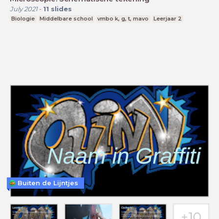
July 2021
-
11
slides
Biologie
Middelbare school
vmbo k, g, t, mavo
Leerjaar 2
Buiten de Lijntjes